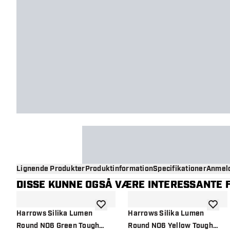
Lignende Produkter
Produktinformation
Specifikationer
Anmeld
DISSE KUNNE OGSÅ VÆRE INTERESSANTE F
tilføje til ønskeliste
tilføje 
Harrows Silika Lumen
Harrows Silika Lumen
Round NO6 Green Tough
Round NO6 Yellow Tough