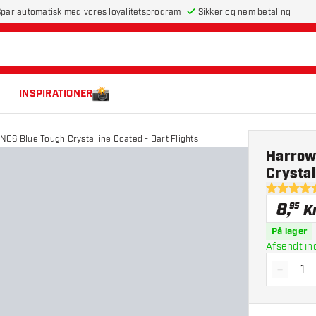
par automatisk med vores loyalitetsprogram
Sikker og nem betaling
INSPIRATIONER
O6 Blue Tough Crystalline Coated - Dart Flights
Harrow
Crystal
4.9 bedøm
8
,
95
Kr
På lager
Afsendt in
-
Reducé