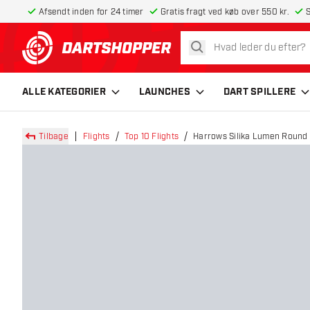
Afsendt inden for 24 timer
Gratis fragt ved køb over 550 kr.
S
søg
tilbage til forsiden
ALLE KATEGORIER
LAUNCHES
DART SPILLERE
Tilbage
Flights
Top 10 Flights
Harrows Silika Lumen Round N