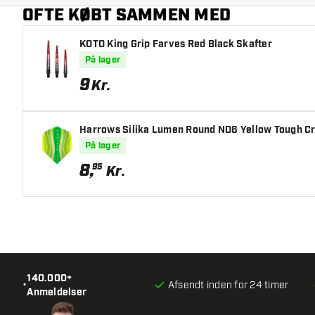
OFTE KØBT SAMMEN MED
KOTO King Grip Farves Red Black Skafter
På lager
9
Kr.
Harrows Silika Lumen Round NO6 Yellow Tough Crys
På lager
8
,
95
Kr.
140.000+
•
Afsendt inden for 24 timer
Anmeldelser