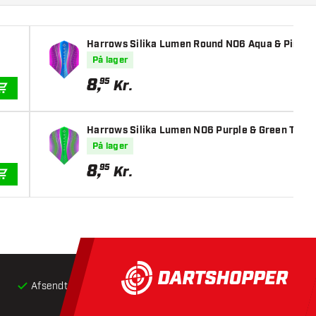
Harrows Silika Lumen Round NO6 Aqua & Pink Tou
På lager
8
,
95
Kr.
TILFØJ TIL KURV
Harrows Silika Lumen NO6 Purple & Green Tough C
På lager
8
,
95
Kr.
TILFØJ TIL KURV
Afsendt inden for 24 timer
Gratis
fragt ved køb over 5