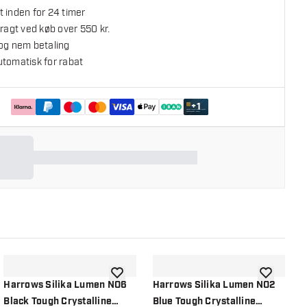
 inden for 24 timer
fragt ved køb over 550 kr.
 og nem betaling
utomatisk for rabat
+
1
l ønskeliste
tilføje til ønskeliste
tilføje til ø
Harrows Silika Lumen NO6
Harrows Silika Lumen NO2
H
Black Tough Crystalline
Blue Tough Crystalline
Y