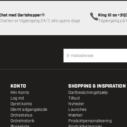
Chat med Dartshopper
Ring til os +31
Kundeservice ikke tilgængelig
Chatten er tilgængelig 24/7, alle ugens dage
Tilgængelig på
KONTO
SHOPPING & INSPIRATION
Min Konto
Dartbeslutningshjælp
Log ind
Tilbud
Opret konto
Nyheder
Glemt adgangskode
Launches
Ordrestatus
Mærker
Ordrehistorik
Produktpersonalisering
Ønskeliste
Produktkategorier