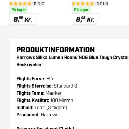
åbn anmeldelsespanel
5.0 (7)
åbn anmeldelsesp
5.0 (4)
Crystalline Coated - Dart
Crystalline Coated - Dart
5 bedømmelsesstjerner
5 bedømmelsesstjerner
På lager
På lager
Flights
Flights
8
,
8
,
95
95
Kr.
Kr.
PRODUKTINFORMATION
Harrows Silika Lumen Round NO6 Blue Tough Crystall
Beskrivelse:
Flights Farve:
Blå
Flights Størrelse:
Standard 6
Flights Tema:
Mærker
Flights Kvalitet:
100 Micron
Indhold:
1 sæt (3 flights)
Producent:
Harrows