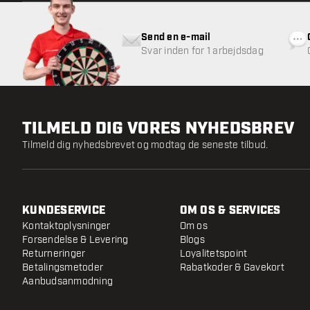
Send en e-mail
Svar inden for 1 arbejdsdag
TILMELD DIG VORES NYHEDSBREV
Tilmeld dig nyhedsbrevet og modtag de seneste tilbud.
KUNDESERVICE
OM OS & SERVICES
Kontaktoplysninger
Om os
Forsendelse & Levering
Blogs
Returneringer
Loyalitetspoint
Betalingsmetoder
Rabatkoder & Gavekort
Aanbudsanmodning