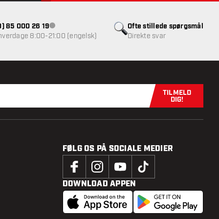
(0) 85 000 26 19
Ofte stillede spørgsmål
Kundeservice ikke tilgængelig
 hverdage 8:00-21:00 (engelsk)
Direkte svar
TILMELD
Tilmeld dig n
DIG!
FØLG OS PÅ SOCIALE MEDIER
DOWNLOAD APPEN