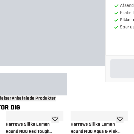
Afsendt
Gratis 
Sikker
Spar a
elser
Anbefalede Produkter
OR DIG
til ønskeliste
tilføje til ønskeliste
tilføje ti
Harrows Silika Lumen
Harrows Silika Lumen
Round NO6 Red Tough
Round NO6 Aqua & Pink