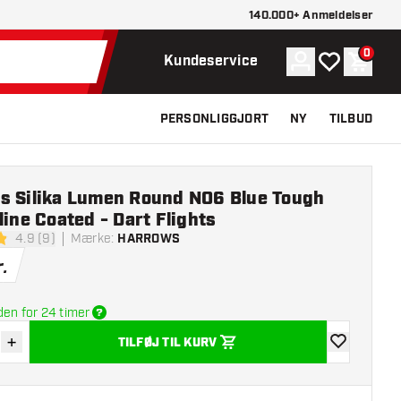
140.000+ Anmeldelser
0
Konto
Min ønskelist
Indkøb
Kundeservice
PERSONLIGGJORT
NY
TILBUD
s Silika Lumen Round NO6 Blue Tough
line Coated - Dart Flights
4.9 (9)
Mærke
:
HARROWS
melsesstjerner
.
den for 24 timer
+
TILFØJ TIL KURV
r antal
Øg antal
tilføje til øns