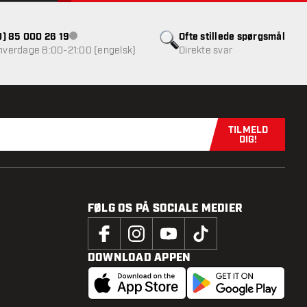
(0) 85 000 26 19
Ofte stillede spørgsmål
Kundeservice ikke tilgængelig
 hverdage 8:00-21:00 (engelsk)
Direkte svar
TILMELD
Tilmeld dig n
DIG!
FØLG OS PÅ SOCIALE MEDIER
DOWNLOAD APPEN