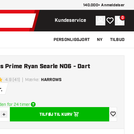
140.000+ Anmeldelser
0
Konto
Min ønskelist
Indkøb
Kundeservice
PERSONLIGGJORT
NY
TILBUD
s Prime Ryan Searle NO6 - Dart
4.9 (41)
Mærke
:
HARROWS
melsesstjerner
.
den for 24 timer
+
TILFØJ TIL KURV
r antal
Øg antal
tilføje til øns