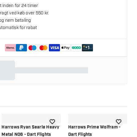
 inden for 24 timer
fragt ved køb over 550 kr.
 og nem betaling
utomatisk for rabat
+
1
l ønskeliste
tilføje til ønskeliste
tilføje til ø
Harrows Ryan Searle Heavy
Harrows Prime Wolfram -
H
Metal NO6 - Dart Flights
Dart Flights
F