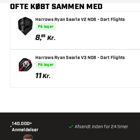
OFTE KØBT SAMMEN MED
Hovedfarve
Harrows Ryan Searle V2 NO6 - Dart Flights
På lager
8
,
95
Kr.
Harrows Ryan Searle V3 NO6 - Dart Flights
På lager
11
Kr.
140.000+
•
Afsendt inden for 24 timer
Anmeldelser