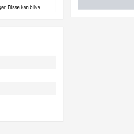
ger. Disse kan blive
n tykkelse på flights