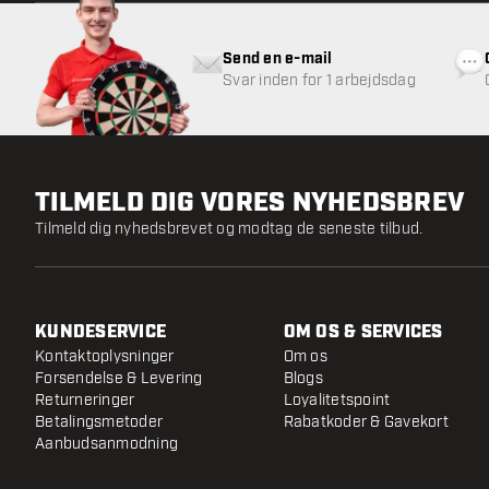
Send en e-mail
Svar inden for 1 arbejdsdag
TILMELD DIG VORES NYHEDSBREV
Tilmeld dig nyhedsbrevet og modtag de seneste tilbud.
KUNDESERVICE
OM OS & SERVICES
Kontaktoplysninger
Om os
Forsendelse & Levering
Blogs
Returneringer
Loyalitetspoint
Betalingsmetoder
Rabatkoder & Gavekort
Aanbudsanmodning