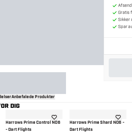
Afsendt
Gratis 
Sikker
Spar a
elser
Anbefalede Produkter
OR DIG
til ønskeliste
tilføje til ønskeliste
tilføje ti
Harrows Prime Control NO6
Harrows Prime Shard NO6 -
- Dart Flights
Dart Flights