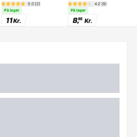
el
åbn anmeldelsespanel
5.0 (2)
åbn anmeldelsespanel
4.2 (9)
5 bedømmelsesstjerner
4.2 bedømmelsesstjerner
5
På lager
På lager
11
8
,
95
Kr.
Kr.