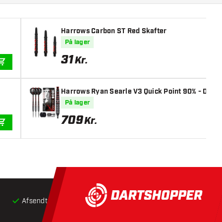
Harrows Carbon ST Red Skafter
På lager
31
Kr.
TILFØJ TIL KURV
Harrows Ryan Searle V3 Quick Point 90% - Dartp
På lager
709
Kr.
TILFØJ TIL KURV
Afsendt inden for 24 timer
Gratis
fragt ved køb over 5