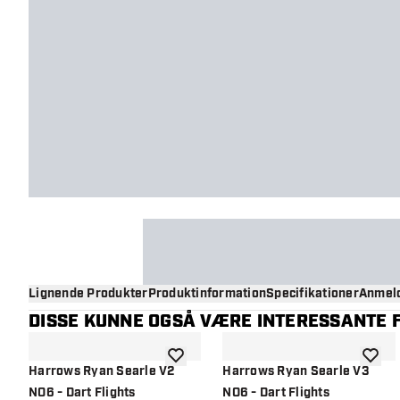
Lignende Produkter
Produktinformation
Specifikationer
Anmeld
DISSE KUNNE OGSÅ VÆRE INTERESSANTE F
tilføje til ønskeliste
tilføje 
Harrows Ryan Searle V2
Harrows Ryan Searle V3
NO6 - Dart Flights
NO6 - Dart Flights