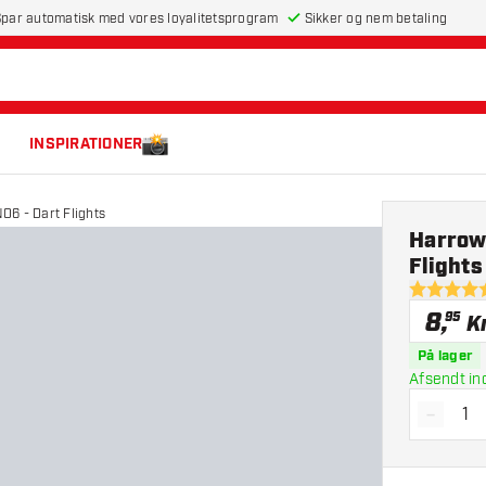
par automatisk med vores loyalitetsprogram
Sikker og nem betaling
INSPIRATIONER
O6 - Dart Flights
Harrow
Flights
4.9 bedøm
8
,
95
Kr
På lager
Afsendt in
-
Reducé