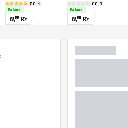
anel
åbn anmeldelsespanel
5.0 (4)
åbn anmeldelsespan
0.0 (0)
5 bedømmelsesstjerner
0 bedømmelsesstjerner
På lager
På lager
8
,
8
,
95
95
Kr.
Kr.
: