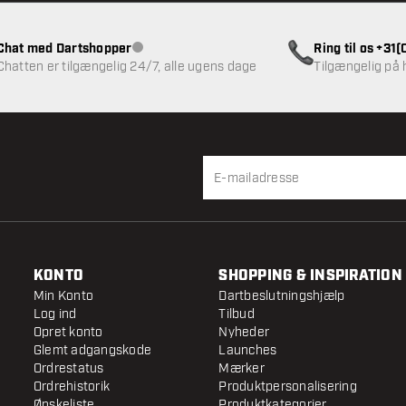
Chat med Dartshopper
Ring til os +31
Kundeservice ikke tilgængelig
Chatten er tilgængelig 24/7, alle ugens dage
Tilgængelig på
KONTO
SHOPPING & INSPIRATION
Min Konto
Dartbeslutningshjælp
Log ind
Tilbud
Opret konto
Nyheder
Glemt adgangskode
Launches
Ordrestatus
Mærker
Ordrehistorik
Produktpersonalisering
Ønskeliste
Produktkategorier