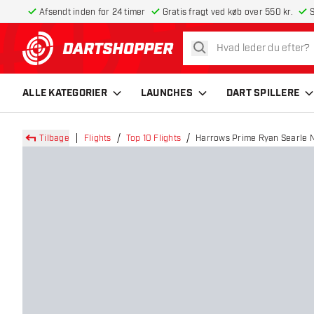
Afsendt inden for 24 timer
Gratis fragt ved køb over 550 kr.
S
søg
tilbage til forsiden
ALLE KATEGORIER
LAUNCHES
DART SPILLERE
Tilbage
Flights
Top 10 Flights
Harrows Prime Ryan Searle N