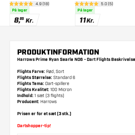
åbn anmeldelsespanel
4.9 (18)
åbn anmeldelsesp
5.0 (5)
4.9 bedømmelsesstjerner
5 bedømmelsesstjerner
På lager
På lager
8
,
11
95
Kr.
Kr.
PRODUKTINFORMATION
Harrows Prime Ryan Searle NO6 - Dart Flights Beskrivelse
Flights Farve:
Rød, Sort
Flights Størrelse:
Standard 6
Flights Tema:
Dart-spillere
Flights Kvalitet:
100 Micron
Indhold:
1 sæt (3 flights)
Producent:
Harrows
Prisen er for et sæt (3 stk.)
Dartshopper-tip!