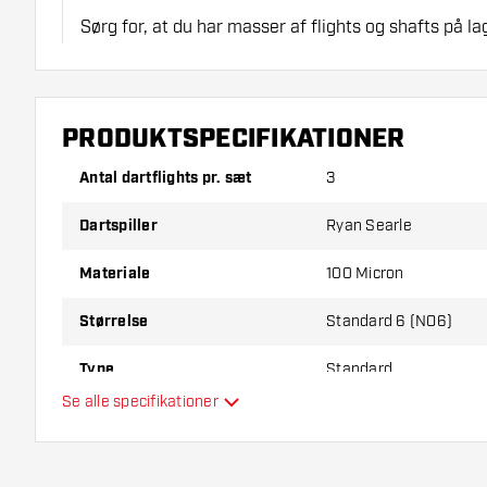
Sørg for, at du har masser af flights og shafts på la
beskadiget eller knækket ved brug.
Prøv en anden form, et andet materiale eller en ande
PRODUKTSPECIFIKATIONER
for at finde ud af, hvilken der passer bedst til dig!
Antal dartflights pr. sæt
3
Dartspiller
Ryan Searle
Materiale
100 Micron
Størrelse
Standard 6 (NO6)
Type
Standard
Se alle specifikationer
Fleksibilitet
Yderligere farver