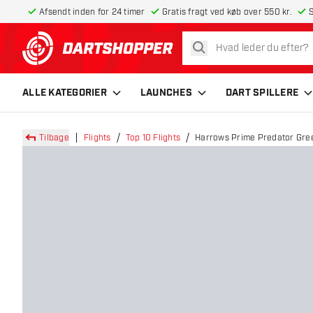
Afsendt inden for 24 timer
Gratis fragt ved køb over 550 kr.
S
søg
tilbage til forsiden
ALLE KATEGORIER
LAUNCHES
DART SPILLERE
Tilbage
Flights
Top 10 Flights
Harrows Prime Predator Green