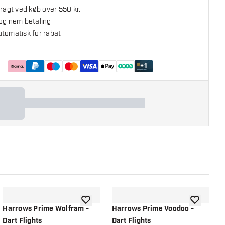
fragt ved køb over 550 kr.
 og nem betaling
utomatisk for rabat
+
1
l ønskeliste
tilføje til ønskeliste
tilføje til ø
Harrows Prime Wolfram -
Harrows Prime Voodoo -
H
Dart Flights
Dart Flights
F