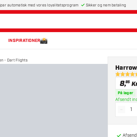
par automatisk med vores loyalitetsprogram
Sikker og nem betaling
INSPIRATIONER
 - Dart Flights
Harrows
5 bedømme
8
,
95
Kr
På lager
Afsendt in
-
Reducé
Afsendt