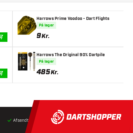
Harrows Prime Voodoo - Dart Flights
På lager
9
Kr.
TILFØJ TIL KURV
Harrows The Original 90% Dartpile
På lager
485
Kr.
TILFØJ TIL KURV
Afsendt inden for 24 timer
Gratis
fragt ved køb over 5