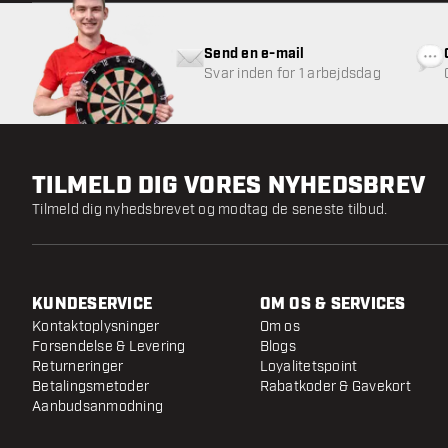
Send en e-mail
Svar inden for 1 arbejdsdag
TILMELD DIG VORES NYHEDSBREV
Tilmeld dig nyhedsbrevet og modtag de seneste tilbud.
KUNDESERVICE
OM OS & SERVICES
Kontaktoplysninger
Om os
Forsendelse & Levering
Blogs
Returneringer
Loyalitetspoint
Betalingsmetoder
Rabatkoder & Gavekort
Aanbudsanmodning