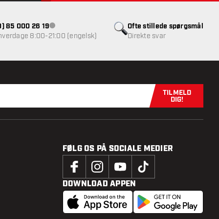
(0) 85 000 26 19
Ofte stillede spørgsmål
Kundeservice ikke tilgængelig
 hverdage 8:00-21:00 (engelsk)
Direkte svar
TILMELD
Tilmeld dig n
DIG!
FØLG OS PÅ SOCIALE MEDIER
DOWNLOAD APPEN