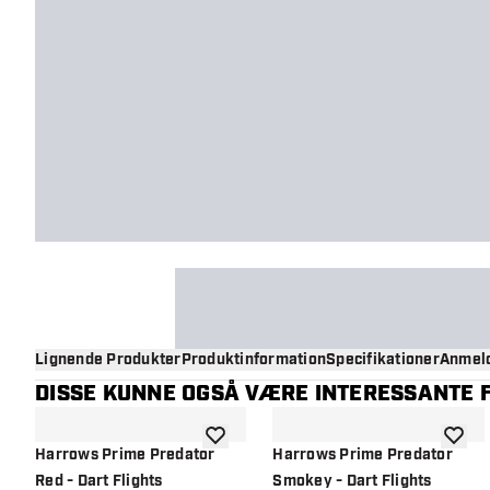
Lignende Produkter
Produktinformation
Specifikationer
Anmeld
DISSE KUNNE OGSÅ VÆRE INTERESSANTE F
tilføje til ønskeliste
tilføje 
Harrows Prime Predator
Harrows Prime Predator
Red - Dart Flights
Smokey - Dart Flights