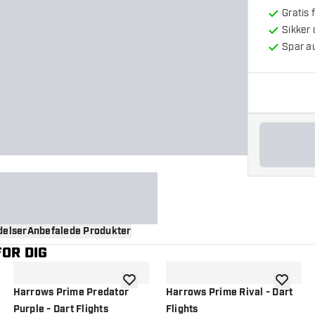
Gratis 
Sikker
Spar a
elser
Anbefalede Produkter
OR DIG
til ønskeliste
tilføje til ønskeliste
tilføje ti
Harrows Prime Predator
Harrows Prime Rival - Dart
Purple - Dart Flights
Flights