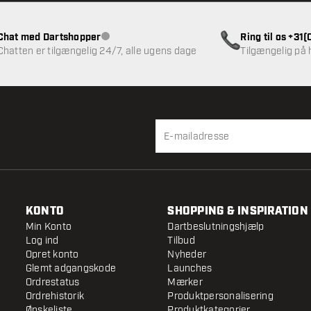
Chat med Dartshopper
Ring til os +31
Kundeservice ikke tilgængelig
Chatten er tilgængelig 24/7, alle ugens dage
Tilgængelig på
KONTO
SHOPPING & INSPIRATION
Min Konto
Dartbeslutningshjælp
Log ind
Tilbud
Opret konto
Nyheder
Glemt adgangskode
Launches
Ordrestatus
Mærker
Ordrehistorik
Produktpersonalisering
Ønskeliste
Produktkategorier