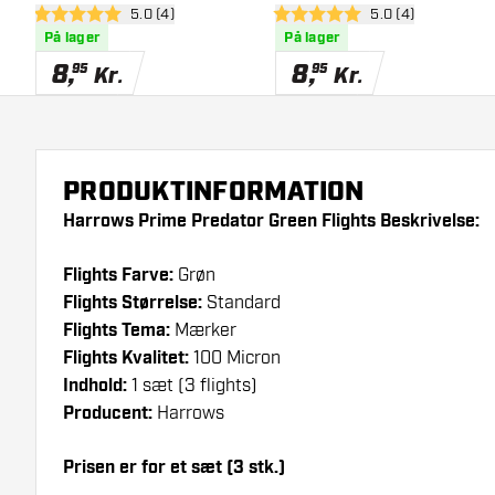
åbn anmeldelsespanel
5.0 (4)
åbn anmeldelsesp
5.0 (4)
5 bedømmelsesstjerner
5 bedømmelsesstjerner
På lager
På lager
8
,
8
,
95
95
Kr.
Kr.
PRODUKTINFORMATION
Harrows Prime Predator Green Flights Beskrivelse:
Flights Farve:
Grøn
Flights Størrelse:
Standard
Flights Tema:
Mærker
Flights Kvalitet:
100 Micron
Indhold:
1 sæt (3 flights)
Producent:
Harrows
Prisen er for et sæt (3 stk.)