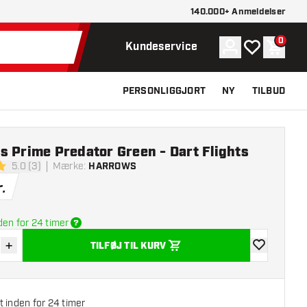
140.000+ Anmeldelser
0
Konto
Min ønskelist
Indkøb
Kundeservice
PERSONLIGGJORT
NY
TILBUD
 Prime Predator Green - Dart Flights
5.0 (3)
Mærke
:
HARROWS
lsesstjerner
.
den for 24 timer
+
TILFØJ TIL KURV
r antal
Øg antal
tilføje til øns
 inden for 24 timer