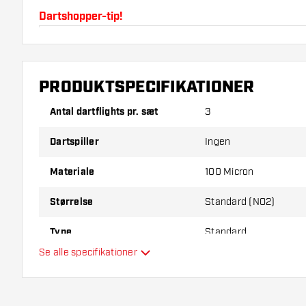
Dartshopper-tip!
Sørg for, at du har masser af flights og shafts på la
beskadiget eller knækket ved brug.
PRODUKTSPECIFIKATIONER
Prøv en anden form, et andet materiale eller en and
Antal dartflights pr. sæt
3
for at finde ud af, hvilken der passer bedst til dig!
Dartspiller
Ingen
Materiale
100 Micron
Størrelse
Standard (NO2)
Type
Standard
Se alle specifikationer
Fleksibilitet
Hovedfarve