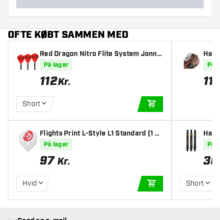
OFTE KØBT SAMMEN MED
Red Dragon Nitro Flite System Jonny
Harr
Clayton Kite - Dart Flights
art F
På lager
På l
112
11
Kr.
K
Short
TILFØJ TIL KURV
Flights Print L-Style L1 Standard (1 S
Harr
æt)
ter
På lager
På l
97
30
Kr.
Hvid
Short
TILFØJ TIL KURV