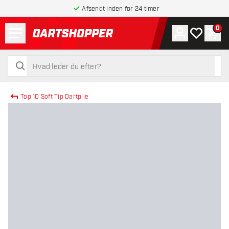
Afsendt inden for 24 timer
Menu
0
Konto
Min ønskel
Indk
tilbage til forsiden
søg
søg
Top 10 Soft Tip Dartpile