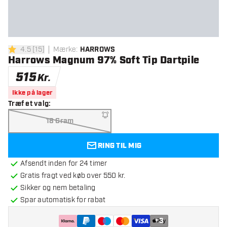
4.5
[
15
]
Mærke
:
HARROWS
4.5 bedømmelsesstjerner
Harrows Magnum 97% Soft Tip Dartpile
515
Kr.
Ikke på lager
Træf et valg
:
18 Gram
RING TIL MIG
Afsendt inden for 24 timer
Gratis fragt ved køb over 550 kr.
Sikker og nem betaling
Spar automatisk for rabat
+
3