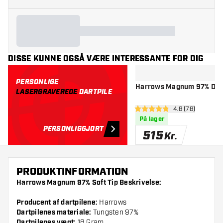
DISSE KUNNE OGSÅ VÆRE INTERESSANTE FOR DIG
PERSONLIGE
Harrows Magnum 97% Dart
LASERGRAVEREDE
DARTPILE
åbn anmeldelse
4.8 (78)
4.8 bedømmelsesstjerner
På lager
PERSONLIGGJORT
515
Kr.
PRODUKTINFORMATION
Harrows Magnum 97% Soft Tip Beskrivelse:
Producent af dartpilene:
Harrows
Dartpilenes materiale:
Tungsten 97%
Dartpilenes vægt:
18 Gram