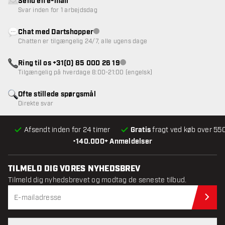
Send en e-mail
Svar inden for 1 arbejdsdag
Chat med Dartshopper
Kundeservice ikke tilgængelig
Chatten er tilgængelig 24/7, alle ugens dage
Ring til os +31(0) 85 000 26 19
Kundeservice ikke tilgængelig
Tilgængelig på hverdage 8:00-21:00 (engelsk)
Ofte stillede spørgsmål
Direkte svar
Afsendt inden for 24 timer
Gratis
fragt ved køb over 550
•
140.000+ Anmeldelser
TILMELD DIG VORES NYHEDSBREV
Tilmeld dig nyhedsbrevet og modtag de seneste tilbud.
Til