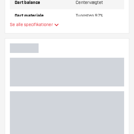
Dart balance
Centervægtet
Dart materiale
Tungsten 97%
Se alle specifikationer
Dartnæsegreb
Dartspiller
Dart farve
Dart grebzone
Dart form
Dart vægt
Dart diameter (MM)
Dart længde (MM)