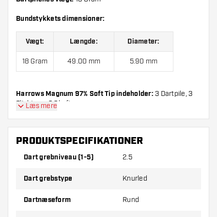
Bundstykkets dimensioner:
Vægt:
Længde:
Diameter:
18 Gram
49.00 mm
5.90 mm
Harrows Magnum 97% Soft Tip indeholder:
3 Dartpile, 3
Flights og 3 Skafter.
Læs mere
PRODUKTSPECIFIKATIONER
Dart grebniveau (1-5)
2.5
Dart grebstype
Knurled
Dartnæseform
Rund