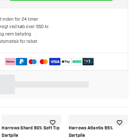
 inden for 24 timer
fragt ved køb over 550 kr.
 og nem betaling
utomatisk for rabat
+
1
l ønskeliste
tilføje til ønskeliste
tilføje til ø
Harrows Shard 90% Soft Tip
Harrows Atlantis 95%
H
Dartpile
Dartpile
D