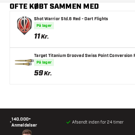
OFTE KØBT SAMMEN MED
Dart farve
Shot Warrior Std.6 Red - Dart Flights
Dart grebzone
På lager
Dart form
11
Kr.
Dart vægt
Target Titanium Grooved Swiss Point Conversion 
Dart diameter (MM)
På lager
59
Kr.
Dart længde (MM)
140.000+
•
Afsendt inden for 24 timer
Anmeldelser