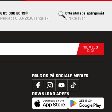
(0) 85 000 26 19
Ofte stillede spørgsmål
Kundeservice ikke tilgængelig
 hverdage 8:00-21:00 (engelsk)
Direkte svar
TILMELD
Tilmeld dig n
DIG!
FØLG OS PÅ SOCIALE MEDIER
DOWNLOAD APPEN