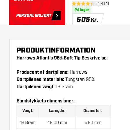
åbn anmeldelsesp
4.4 (9)
4.4 bedømmelsesstjerner
På lager
PERSONLIGGJORT
605
Kr.
PRODUKTINFORMATION
Harrows Atlantis 95% Soft Tip Beskrivelse:
Producent af dartpilene:
Harrows
Dartpilenes materiale:
Tungsten 95%
Dartpilenes vægt:
18 Gram
Bundstykkets dimensioner:
Vægt:
Længde:
Diameter:
18 Gram
49.00 mm
5.90 mm