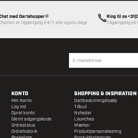
Chat med Dartshopper
Ring til os +31
Kundeservice ikke tilgængelig
Chatten er tilgængelig 24/7, alle ugens dage
Tilgængelig på
KONTO
SHOPPING & INSPIRATION
Min Konto
Dartbeslutningshjælp
Log ind
Tilbud
Opret konto
Nyheder
Glemt adgangskode
Launches
Ordrestatus
Mærker
Ordrehistorik
Produktpersonalisering
Ønskeliste
Produktkategorier