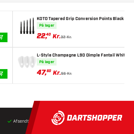
KOTO Tapered Grip Conversion Points Black
På lager
22
,
40
Kr.
32 Kr.
TILFØJ TIL KURV
L-Style Champagne L9D Dimple Fantail White - D
På lager
47
,
60
Kr.
56 Kr.
TILFØJ TIL KURV
Afsendt inden for 24 timer
Gratis
fragt ved køb over 5