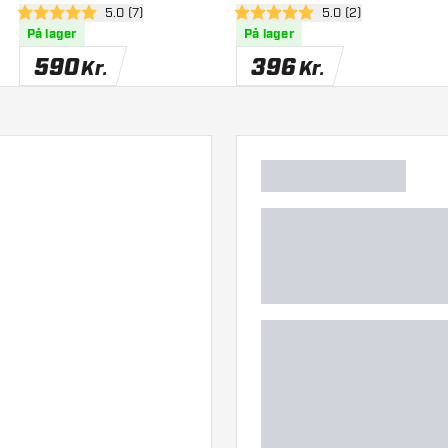
anel
åbn anmeldelsespanel
5.0 (7)
åbn anmeldelsespan
5.0 (2)
5 bedømmelsesstjerner
5 bedømmelsesstjerner
På lager
På lager
590
396
Kr.
Kr.