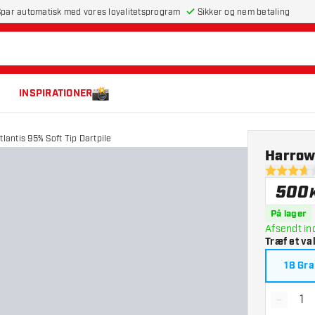
par automatisk med vores loyalitetsprogram
Sikker og nem betaling
INSPIRATIONER
lantis 95% Soft Tip Dartpile
Harrows
3.7 bedøm
500
På lager
Afsendt in
Træf et va
18 Gr
-
Reducé