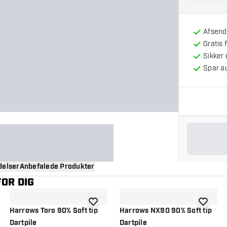
Afsendt
Gratis 
Sikker
Spar a
elser
Anbefalede Produkter
OR DIG
til ønskeliste
tilføje til ønskeliste
tilføje ti
Harrows Toro 90% Soft tip
Harrows NX90 90% Soft tip
Dartpile
Dartpile