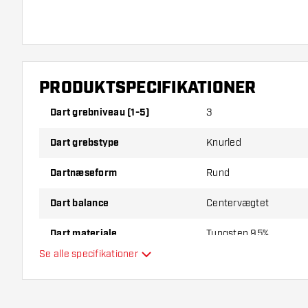
Harrows Atlantis 95% Soft Tip indeholder:
3 Dartpile, 
PRODUKTSPECIFIKATIONER
Dart grebniveau (1-5)
3
Dart grebstype
Knurled
Dartnæseform
Rund
Dart balance
Centervægtet
Dart materiale
Tungsten 95%
Se alle specifikationer
Dartnæsegreb
Dartspiller