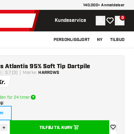
140.000+ Anmeldelser
0
Konto
Min ønskelist
Indkøb
Kundeservice
PERSONLIGGJORT
NY
TILBUD
 Atlantis 95% Soft Tip Dartpile
3.7 (3)
Mærke
:
HARROWS
melsesstjerner
Kr.
den for 24 timer
lg
:
am
+
TILFØJ TIL KURV
r antal
Øg antal
tilføje til øns