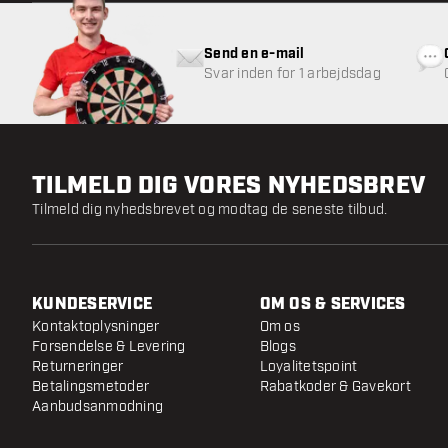
Send en e-mail
Svar inden for 1 arbejdsdag
TILMELD DIG VORES NYHEDSBREV
Tilmeld dig nyhedsbrevet og modtag de seneste tilbud.
KUNDESERVICE
OM OS & SERVICES
Kontaktoplysninger
Om os
Forsendelse & Levering
Blogs
Returneringer
Loyalitetspoint
Betalingsmetoder
Rabatkoder & Gavekort
Aanbudsanmodning