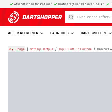
Afsendt inden for 24 timer
Gratis fragt ved køb over 550 kr.
S
søg
tilbage til forsiden
ALLE KATEGORIER
LAUNCHES
DART SPILLERE
Tilbage
Soft Tip Dartpile
Top 10 Soft Tip Dartpile
Harrows At