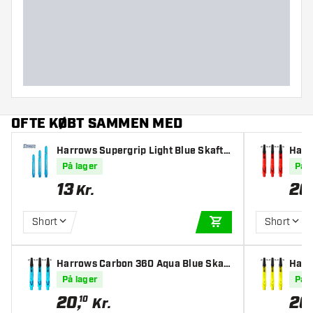
OFTE KØBT SAMMEN MED
Harrows Supergrip Light Blue Skafte
Harr
r
På lager
På l
13
20
Kr.
Short
Short
TILFØJ TIL KURV
Harrows Carbon 360 Aqua Blue Skaft
Harr
er
På lager
På l
20
,
20
10
Kr.