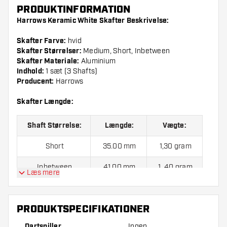
PRODUKTINFORMATION
Harrows Keramic White Skafter Beskrivelse:
Skafter Farve:
hvid
Skafter Størrelser:
Medium, Short, Inbetween
Skafter Materiale:
Aluminium
Indhold:
1 sæt (3 Shafts)
Producent:
Harrows
Skafter Længde:
Shaft Størrelse:
Længde:
Vægte:
Short
35.00 mm
1,30 gram
Inbetween
41.00 mm
1, 40 gram
Læs mere
Medium
47.00 mm
1,60 gram
PRODUKTSPECIFIKATIONER
Prisen er for et sæt (3 stk.)
Dartspiller
Ingen