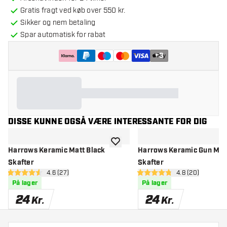
Gratis fragt ved køb over 550 kr.
Sikker og nem betaling
Spar automatisk for rabat
+
3
DISSE KUNNE OGSÅ VÆRE INTERESSANTE FOR DIG
tilføje til ønskeliste
Harrows Keramic Matt Black
Harrows Keramic Gun Met
Skafter
Skafter
åbn anmeldelsespanel
4.6 (27)
åbn anmeldelse
4.8 (20)
4.6 bedømmelsesstjerner
4.8 bedømmelsesstjerner
På lager
På lager
24
24
Kr.
Kr.