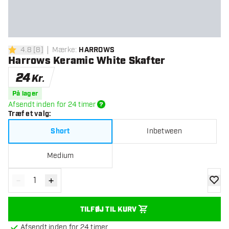
4.8
[
8
]
Mærke
:
HARROWS
4.8 bedømmelsesstjerner
Harrows Keramic White Skafter
24
Kr.
På lager
Afsendt inden for 24 timer
Træf et valg
:
Short
Inbetween
Medium
-
+
Reducér antal
Øg antal
tilføje
TILFØJ TIL KURV
Afsendt inden for 24 timer