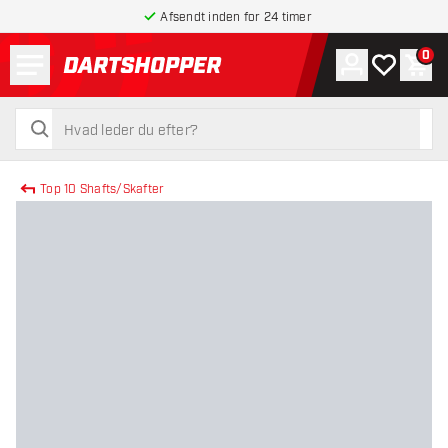
Afsendt inden for 24 timer
Menu
0
Konto
Min ønskel
Indk
tilbage til forsiden
søg
søg
Top 10 Shafts/Skafter