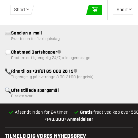
Short
Short
TILFØJ TIL KURV
Send en e-mail
Svar inden for 1 arbejdsdag
Chat med Dartshopper
Kundeservice ikke tilgængelig
Chatten er tilgængelig 24/7, alle ugens dage
Ring til os +31(0) 85 000 26 19
Kundeservice ikke tilgængelig
Tilgængelig på hverdage 8:00-21:00 (engelsk)
Ofte stillede spørgsmål
Direkte svar
Afsendt inden for 24 timer
Gratis
fragt ved køb over 550
•
140.000+ Anmeldelser
TILMELD DIG VORES NYHEDSBREV