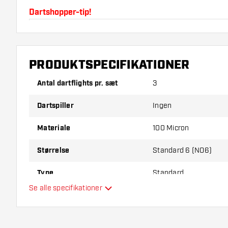
Dartshopper-tip!
Sørg for, at du har masser af flights og shafts på la
beskadiget eller knækket ved brug.
PRODUKTSPECIFIKATIONER
Prøv en anden form, et andet materiale eller en and
Antal dartflights pr. sæt
3
for at finde ud af, hvilken der passer bedst til dig!
Dartspiller
Ingen
Materiale
100 Micron
Størrelse
Standard 6 (NO6)
Type
Standard
Se alle specifikationer
Fleksibilitet
Hovedfarve