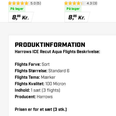
åbn anmeldelsespanel
5.0 (5)
åbn anmeldelsesp
4.3 (3)
5 bedømmelsesstjerner
4.3 bedømmelsesstjerner
På lager
På lager
8
,
8
,
95
95
Kr.
Kr.
PRODUKTINFORMATION
Harrows ICE Recut Aqua Flights Beskrivelse:
Flights Farve:
Sort
Flights Størrelse:
Standard 6
Flights Tema:
Mærker
Flights Kvalitet:
100 Micron
Indhold:
1 sæt (3 flights)
Producent:
Harrows
Prisen er for et sæt (3 stk.)