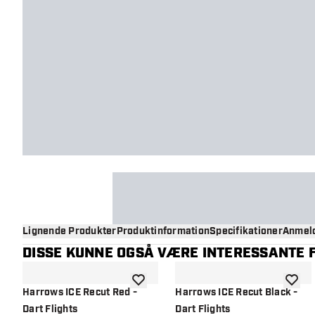
Lignende Produkter
Produktinformation
Specifikationer
Anmeld
DISSE KUNNE OGSÅ VÆRE INTERESSANTE F
tilføje til ønskeliste
tilføje 
Harrows ICE Recut Red -
Harrows ICE Recut Black -
Dart Flights
Dart Flights