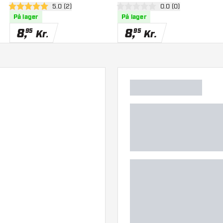
anel
åbn anmeldelsespanel
5.0 (2)
åbn anmeldelsespan
0.0 (0)
5 bedømmelsesstjerner
0 bedømmelsesstjerner
På lager
På lager
8
,
8
,
95
95
Kr.
Kr.