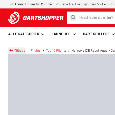
Afsendt inden for 24 timer
Gratis fragt ved køb over 550 kr.
S
søg
tilbage til forsiden
ALLE KATEGORIER
LAUNCHES
DART SPILLERE
Tilbage
Flights
Top 10 Flights
Harrows ICE Recut Aqua - Dar