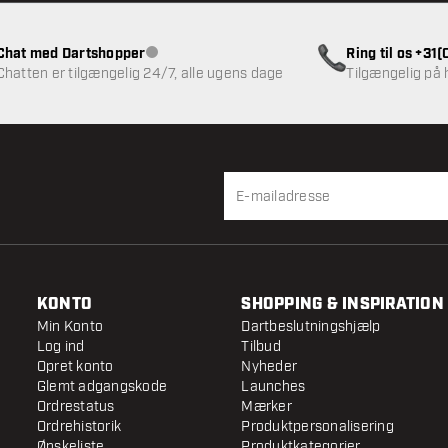
Chat med Dartshopper
Ring til os +31
Kundeservice ikke tilgængelig
Chatten er tilgængelig 24/7, alle ugens dage
Tilgængelig på
KONTO
SHOPPING & INSPIRATION
Min Konto
Dartbeslutningshjælp
Log ind
Tilbud
Opret konto
Nyheder
Glemt adgangskode
Launches
Ordrestatus
Mærker
Ordrehistorik
Produktpersonalisering
Ønskeliste
Produktkategorier