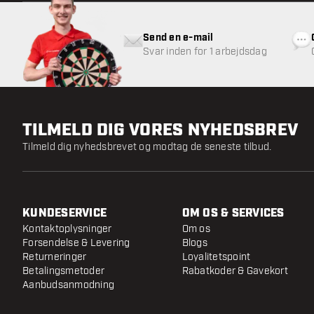
Send en e-mail
Svar inden for 1 arbejdsdag
TILMELD DIG VORES NYHEDSBREV
Tilmeld dig nyhedsbrevet og modtag de seneste tilbud.
KUNDESERVICE
OM OS & SERVICES
Kontaktoplysninger
Om os
Forsendelse & Levering
Blogs
Returneringer
Loyalitetspoint
Betalingsmetoder
Rabatkoder & Gavekort
Aanbudsanmodning