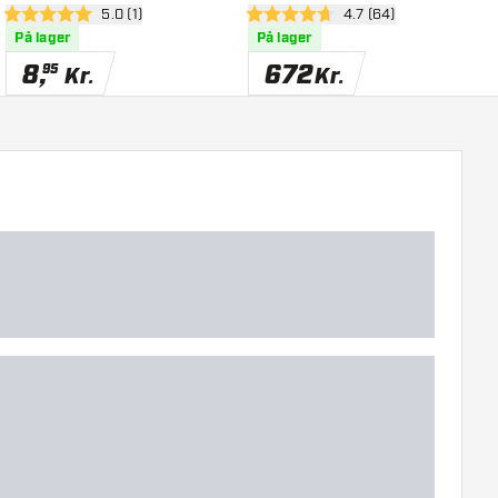
el
åbn anmeldelsespanel
5.0 (1)
åbn anmeldelsespane
4.7 (64)
5 bedømmelsesstjerner
4.7 bedømmelsesstjerner
4
På lager
På lager
8
,
672
95
Kr.
Kr.