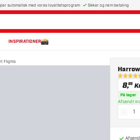
par automatisk med vores loyalitetsprogram
Sikker og nem betaling
INSPIRATIONER
t Flights
Harrows
4.9 bedøm
8
,
95
Kr
På lager
Afsendt in
-
Reducé
Afsendt