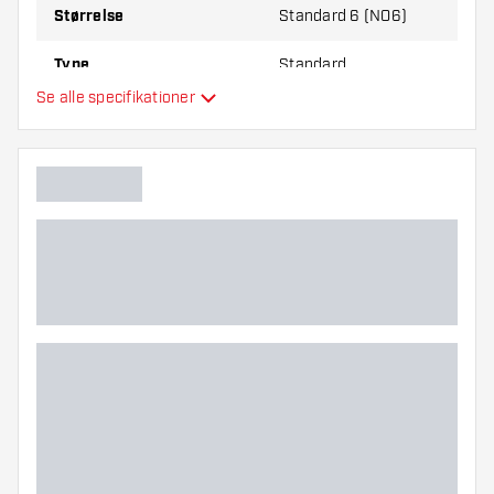
Størrelse
Standard 6 (NO6)
Type
Standard
Se alle specifikationer
Fleksibilitet
Hovedfarve