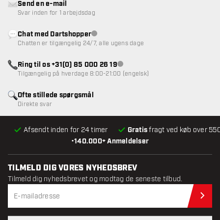
Send en e-mail
Svar inden for 1 arbejdsdag
Chat med Dartshopper
Kundeservice ikke tilgængelig
Chatten er tilgængelig 24/7, alle ugens dage
Ring til os +31(0) 85 000 26 19
Kundeservice ikke tilgængelig
Tilgængelig på hverdage 8:00-21:00 (engelsk)
Ofte stillede spørgsmål
Direkte svar
Afsendt inden for 24 timer
Gratis
fragt ved køb over 550
•
140.000+ Anmeldelser
TILMELD DIG VORES NYHEDSBREV
Tilmeld dig nyhedsbrevet og modtag de seneste tilbud.
Til