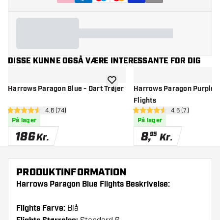
DISSE KUNNE OGSÅ VÆRE INTERESSANTE FOR DIG
tilføje til ønskeliste
Harrows Paragon Blue - Dart Trøjer
Harrows Paragon Purple -
Flights
åbn anmeldelsespanel
4.6 (74)
åbn anmeldelse
4.6 (7)
4.6 bedømmelsesstjerner
4.6 bedømmelsesstjerner
På lager
På lager
186
8
,
95
Kr.
Kr.
PRODUKTINFORMATION
Harrows Paragon Blue Flights Beskrivelse:
Flights Farve:
Blå