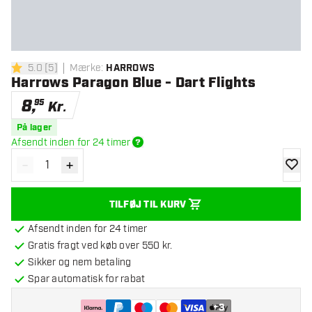
5.0
[
5
]
Mærke
:
HARROWS
5 bedømmelsesstjerner
Harrows Paragon Blue - Dart Flights
8
,
95
Kr.
På lager
Afsendt inden for 24 timer
-
+
Reducér antal
Øg antal
tilføje
TILFØJ TIL KURV
Afsendt inden for 24 timer
Gratis fragt ved køb over 550 kr.
Sikker og nem betaling
Spar automatisk for rabat
+
3