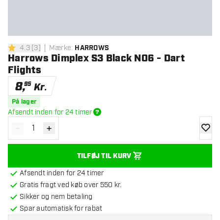
4.3
[
3
]
Mærke
:
HARROWS
4.3 bedømmelsesstjerner
Harrows Dimplex S3 Black NO6 - Dart
Flights
8
,
95
Kr.
På lager
Afsendt inden for 24 timer
-
+
Reducér antal
Øg antal
tilføje
TILFØJ TIL KURV
Afsendt inden for 24 timer
Gratis fragt ved køb over 550 kr.
Sikker og nem betaling
Spar automatisk for rabat