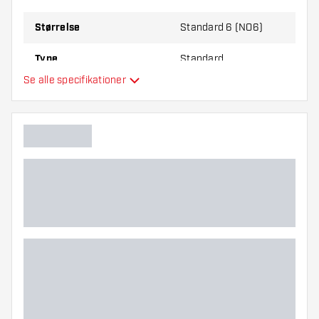
Størrelse
Standard 6 (NO6)
Type
Standard
Se alle specifikationer
Fleksibilitet
Yderligere farver
Hovedfarve