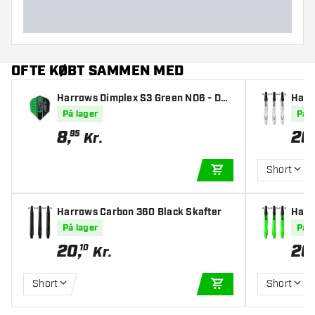
OFTE KØBT SAMMEN MED
Harrows Dimplex S3 Green NO6 - Dar
Harr
t Flights
På lager
På l
8
,
20
95
Kr.
Short
TILFØJ TIL KURV
Harrows Carbon 360 Black Skafter
Harr
På lager
På l
20
,
20
10
Kr.
Short
Short
TILFØJ TIL KURV