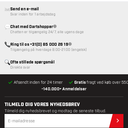
Send en e-mail
Svar inden for 1 arbejdsdag
Chat med Dartshopper
Kundeservice ikke tilgængelig
Chatten er tilgængelig 24/7, alle ugens dage
Ring til os +31(0) 85 000 26 19
Kundeservice ikke tilgængelig
Tilgængelig på hverdage 8:00-21:00 (engelsk)
Ofte stillede spørgsmål
Direkte svar
Afsendt inden for 24 timer
Gratis
fragt ved køb over 550
•
140.000+ Anmeldelser
TILMELD DIG VORES NYHEDSBREV
Tilmeld dig nyhedsbrevet og modtag de seneste tilbud.
Til