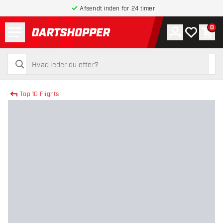
Afsendt inden for 24 timer
Menu
0
Konto
Min ønskel
Indk
tilbage til forsiden
søg
søg
Top 10 Flights