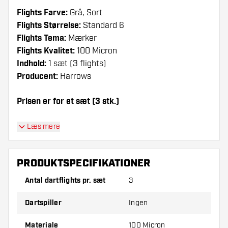
Flights Farve:
Grå, Sort
Flights Størrelse:
Standard 6
Flights Tema:
Mærker
Flights Kvalitet:
100 Micron
Indhold:
1 sæt (3 flights)
Producent:
Harrows
Prisen er for et sæt (3 stk.)
Dartshopper-tip!
Læs mere
Sørg for, at du har masser af flights og shafts
på lager. Disse kan blive beskadiget eller
PRODUKTSPECIFIKATIONER
knækket ved brug.
Antal dartflights pr. sæt
3
Prøv en anden form, et andet materiale eller en
Dartspiller
Ingen
anden tykkelse på flights for at finde ud af,
hvilken der passer bedst til dig!
Materiale
100 Micron