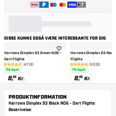
+
3
DISSE KUNNE OGSÅ VÆRE INTERESSANTE FOR DIG
tilføje til ønskeliste
Harrows Dimplex S3 Green NO6 -
Harrows Dimplex S3 Red N
Dart Flights
Flights
åbn anmeldelsespanel
4.7 (3)
åbn anmeldelse
5.0 (5)
4.7 bedømmelsesstjerner
5 bedømmelsesstjerner
På lager
På lager
8
,
8
,
95
95
Kr.
Kr.
PRODUKTINFORMATION
Harrows Dimplex S3 Black NO6 - Dart Flights
Beskrivelse: