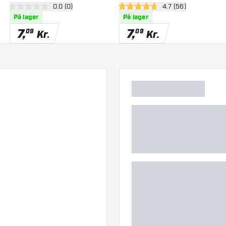
anel
åbn anmeldelsespanel
0.0 (0)
åbn anmeldelsespa
4.7 (56)
0 bedømmelsesstjerner
4.7 bedømmelsesstjerner
På lager
På lager
7
,
7
,
09
09
Kr.
Kr.