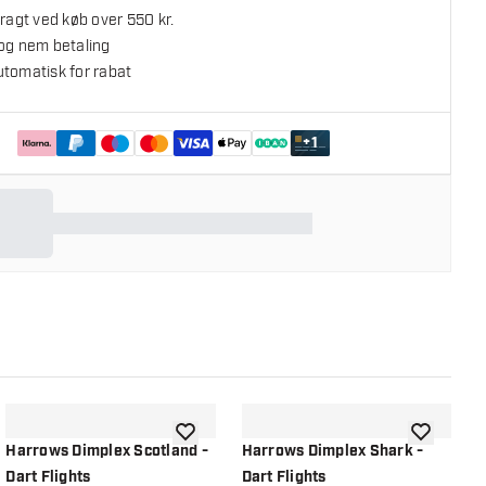
fragt ved køb over 550 kr.
 og nem betaling
utomatisk for rabat
+
1
l ønskeliste
tilføje til ønskeliste
tilføje til ø
Harrows Dimplex Scotland -
Harrows Dimplex Shark -
H
Dart Flights
Dart Flights
D