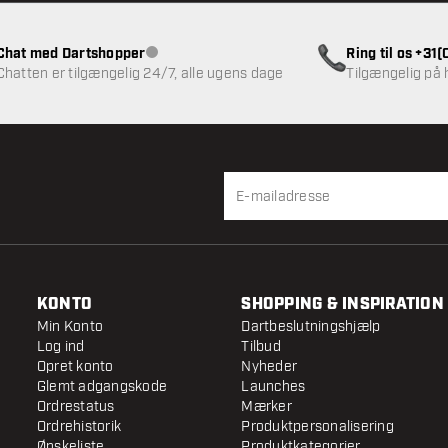
Chat med Dartshopper
Ring til os +31
Kundeservice ikke tilgængelig
Chatten er tilgængelig 24/7, alle ugens dage
Tilgængelig på
KONTO
SHOPPING & INSPIRATION
Min Konto
Dartbeslutningshjælp
Log ind
Tilbud
Opret konto
Nyheder
Glemt adgangskode
Launches
Ordrestatus
Mærker
Ordrehistorik
Produktpersonalisering
Ønskeliste
Produktkategorier