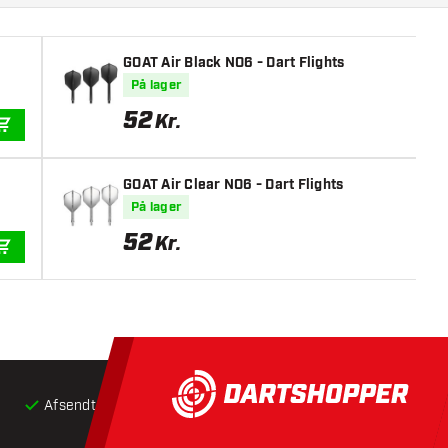
GOAT Air Black NO6 - Dart Flights
På lager
52
Kr.
TILFØJ TIL KURV
GOAT Air Clear NO6 - Dart Flights
På lager
52
Kr.
TILFØJ TIL KURV
Afsendt inden for 24 timer
Gratis
fragt ved køb over 5