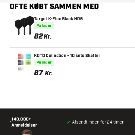
OFTE KØBT SAMMEN MED
Target K-Flex Black NO6
På lager
82
Kr.
KOTO Collection - 10 sets Skafter
På lager
67
Kr.
140.000+
•
Afsendt inden for 24 timer
Anmeldelser