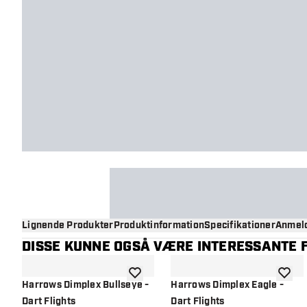
Lignende Produkter
Produktinformation
Specifikationer
Anmeld
DISSE KUNNE OGSÅ VÆRE INTERESSANTE F
tilføje til ønskeliste
tilføje 
Harrows Dimplex Bullseye -
Harrows Dimplex Eagle -
Dart Flights
Dart Flights