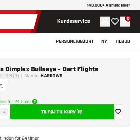
140.000+ Anmeldelser
0
Konto
Min ønskelist
Indkøb
Kundeservice
PERSONLIGGJORT
NY
TILBUD
 Dimplex Bullseye - Dart Flights
4.3 (4)
Mærke
:
HARROWS
melsesstjerner
r.
den for 24 timer
+
TILFØJ TIL KURV
r antal
Øg antal
tilføje til øns
 inden for 24 timer