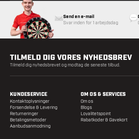
Send en e-mail
Svar inden for 1 arbejdsdag
TILMELD DIG VORES NYHEDSBREV
Tilmeld dig nyhedsbrevet og modtag de seneste tilbud.
KUNDESERVICE
OM OS & SERVICES
Kontaktoplysninger
Om os
Forsendelse & Levering
Blogs
Returneringer
Loyalitetspoint
Betalingsmetoder
Rabatkoder & Gavekort
Aanbudsanmodning