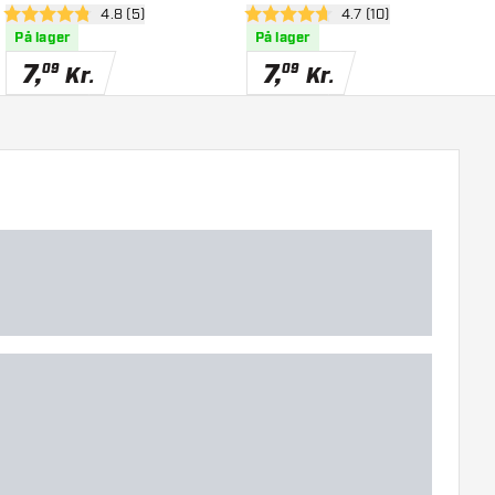
nel
åbn anmeldelsespanel
4.8 (5)
åbn anmeldelsespane
4.7 (10)
4.8 bedømmelsesstjerner
4.7 bedømmelsesstjerner
4
På lager
På lager
7
,
7
,
09
09
Kr.
Kr.