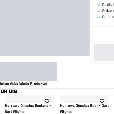
Gratis 
Sikker
Spar a
elser
Anbefalede Produkter
OR DIG
til ønskeliste
tilføje til ønskeliste
tilføje ti
Harrows Dimplex England -
Harrows Dimplex Beer - Dart
Dart Flights
Flights