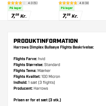
åbn anmeldelsespanel
4.0 (5)
åbn anmeldelsesp
4.8 (9)
4 bedømmelsesstjerner
4.8 bedømmelsesstjerner
På lager
På lager
7
,
7
,
09
09
Kr.
Kr.
PRODUKTINFORMATION
Harrows Dimplex Bullseye Flights Beskrivelse:
Flights Farve:
hvid
Flights Størrelse:
Standard
Flights Tema:
Mærker
Flights Kvalitet:
100 Micron
Indhold:
1 sæt (3 flights)
Producent:
Harrows
Prisen er for et sæt (3 stk.)