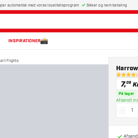
par automatisk med vores loyalitetsprogram
Sikker og nem betaling
INSPIRATIONER
art Flights
Harrows
4.3 bedøm
7
,
09
K
På lager
Afsendt in
-
Reducé
Afsendt