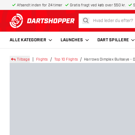
Afsendt inden for 24 timer
Gratis fragt ved køb over 550 kr.
S
søg
tilbage til forsiden
ALLE KATEGORIER
LAUNCHES
DART SPILLERE
Tilbage
Flights
Top 10 Flights
Harrows Dimplex Bullseye - D