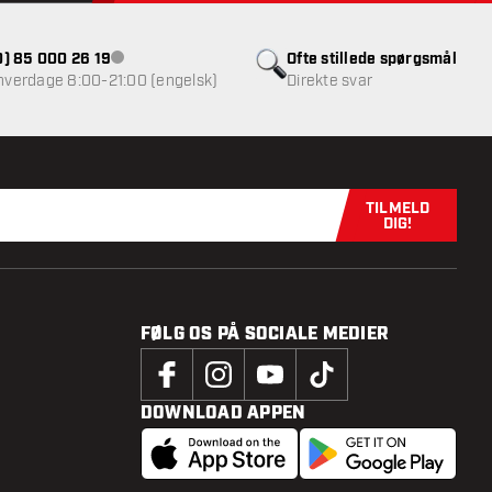
(0) 85 000 26 19
Ofte stillede spørgsmål
Kundeservice ikke tilgængelig
 hverdage 8:00-21:00 (engelsk)
Direkte svar
TILMELD
Tilmeld dig n
DIG!
FØLG OS PÅ SOCIALE MEDIER
DOWNLOAD APPEN