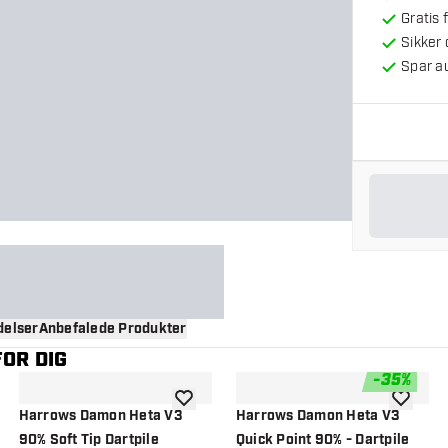
Gratis 
Sikker
Spar a
elser
Anbefalede Produkter
OR DIG
-
35
%
til ønskeliste
tilføje til ønskeliste
tilføje ti
Harrows Damon Heta V3
Harrows Damon Heta V3
90% Soft Tip Dartpile
Quick Point 90% - Dartpile