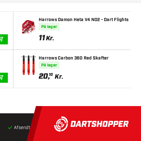
Harrows Damon Heta V4 NO2 - Dart Flights
På lager
11
Kr.
TILFØJ TIL KURV
Harrows Carbon 360 Red Skafter
På lager
20
,
10
Kr.
TILFØJ TIL KURV
Afsendt inden for 24 timer
Gratis
fragt ved køb over 5