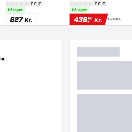
anel
åbn anmeldelsespanel
0.0 (0)
åbn anmeldelsespan
0.0 (0)
0 bedømmelsesstjerner
0 bedømmelsesstjerner
På lager
På lager
627
436
,
80
Kr.
Kr.
672 Kr.
se: