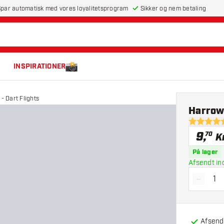
par automatisk med vores loyalitetsprogram
Sikker og nem betaling
INSPIRATIONER
 Dart Flights
Harrow
4.9 bedøm
9
,
70
K
På lager
Afsendt in
-
Reducé
Afsendt