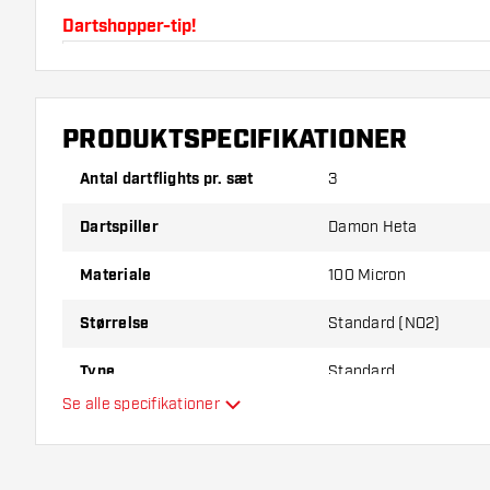
Dartshopper-tip!
Sørg for, at du har masser af flights og shafts på la
beskadiget eller knækket ved brug.
PRODUKTSPECIFIKATIONER
Prøv en anden form, et andet materiale eller en and
Antal dartflights pr. sæt
3
for at finde ud af, hvilken der passer bedst til dig!
Dartspiller
Damon Heta
Materiale
100 Micron
Størrelse
Standard (NO2)
Type
Standard
Se alle specifikationer
Fleksibilitet
Yderligere farver