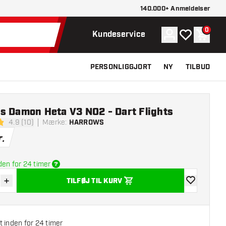
140.000+ Anmeldelser
0
Konto
Min ønskelist
Indkøb
Kundeservice
PERSONLIGGJORT
NY
TILBUD
s Damon Heta V3 NO2 - Dart Flights
4.9 (10)
Mærke
:
HARROWS
melsesstjerner
r.
den for 24 timer
+
TILFØJ TIL KURV
r antal
Øg antal
tilføje til øns
 inden for 24 timer