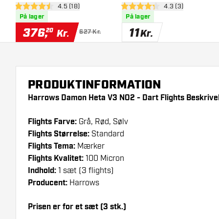
åbn anmeldelsespanel
4.5 (18)
åbn anmeldelsesp
4.3 (3)
4.5 bedømmelsesstjerner
4.3 bedømmelsesstjerner
På lager
På lager
376
,
11
20
Kr.
Kr.
627 Kr.
PRODUKTINFORMATION
Harrows Damon Heta V3 NO2 - Dart Flights Beskrivel
Flights Farve:
Grå, Rød, Sølv
Flights Størrelse:
Standard
Flights Tema:
Mærker
Flights Kvalitet:
100 Micron
Indhold:
1 sæt (3 flights)
Producent:
Harrows
Prisen er for et sæt (3 stk.)