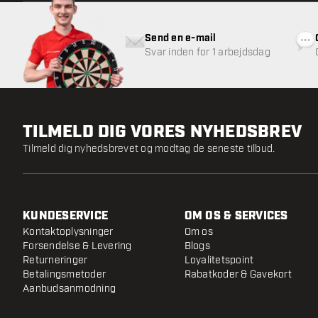
Send en e-mail
Svar inden for 1 arbejdsdag
TILMELD DIG VORES NYHEDSBREV
Tilmeld dig nyhedsbrevet og modtag de seneste tilbud.
KUNDESERVICE
OM OS & SERVICES
Kontaktoplysninger
Om os
Forsendelse & Levering
Blogs
Returneringer
Loyalitetspoint
Betalingsmetoder
Rabatkoder & Gavekort
Aanbudsanmodning