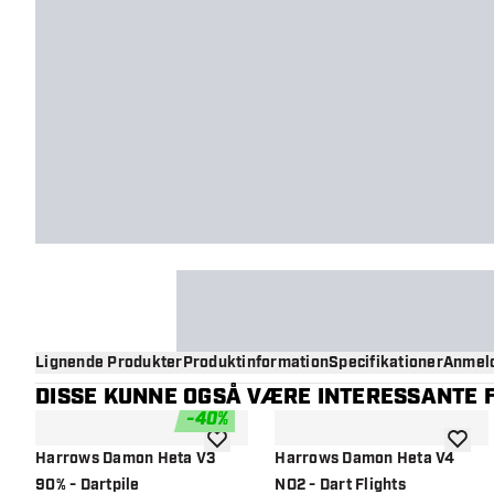
Lignende Produkter
Produktinformation
Specifikationer
Anmeld
DISSE KUNNE OGSÅ VÆRE INTERESSANTE F
-
40
%
tilføje til ønskeliste
tilføje 
Harrows Damon Heta V3
Harrows Damon Heta V4
90% - Dartpile
NO2 - Dart Flights