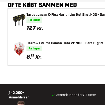
OFTE KØBT SAMMEN MED
Hovedfarve
Target Japan K-Flex Harith Lim Hot Shot NO2 - Dar
På lager
127
Kr.
Harrows Prime Damon Heta V2 NO2 - Dart Flights
På lager
8
,
95
Kr.
140.000+
•
Afsendt inden for 24 timer
Anmeldelser