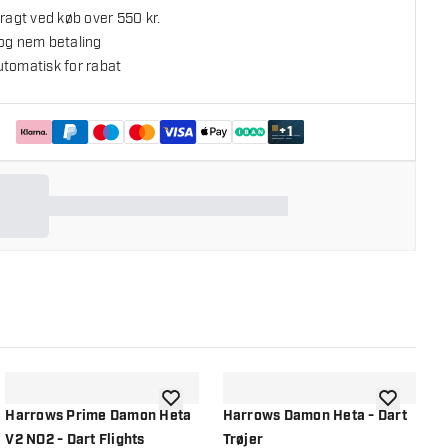
fragt ved køb over 550 kr.
 og nem betaling
utomatisk for rabat
+
1
l ønskeliste
tilføje til ønskeliste
tilføje til ø
Harrows Prime Damon Heta
Harrows Damon Heta - Dart
H
V2 NO2 - Dart Flights
Trøjer
N