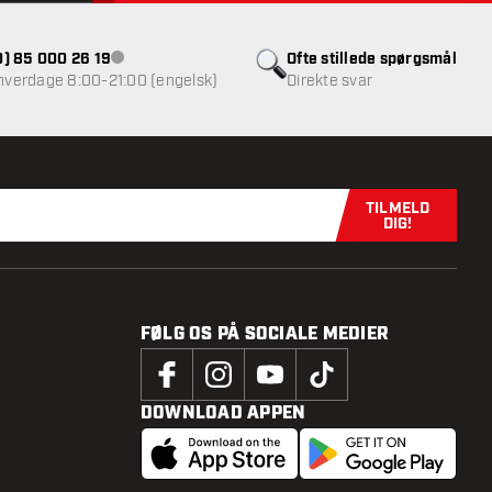
(0) 85 000 26 19
Ofte stillede spørgsmål
Kundeservice ikke tilgængelig
 hverdage 8:00-21:00 (engelsk)
Direkte svar
TILMELD
Tilmeld dig n
DIG!
FØLG OS PÅ SOCIALE MEDIER
DOWNLOAD APPEN