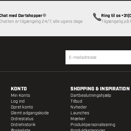
Chat med Dartshopper
Ring til os +31
Kundeservice ikke tilgængelig
Chatten er tilgængelig 24/7, alle ugens dage
Tilgængelig på
KONTO
SHOPPING & INSPIRATION
Min Konto
Dartbeslutningshjælp
Log ind
Tilbud
Opret konto
Nyheder
Glemt adgangskode
Launches
Ordrestatus
Mærker
Ordrehistorik
Produktpersonalisering
Ønskeliste
Produktkategorier