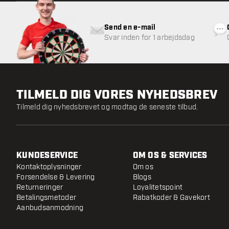
Send en e-mail
Svar inden for 1 arbejdsdag
TILMELD DIG VORES NYHEDSBREV
Tilmeld dig nyhedsbrevet og modtag de seneste tilbud.
KUNDESERVICE
OM OS & SERVICES
Kontaktoplysninger
Om os
Forsendelse & Levering
Blogs
Returneringer
Loyalitetspoint
Betalingsmetoder
Rabatkoder & Gavekort
Aanbudsanmodning