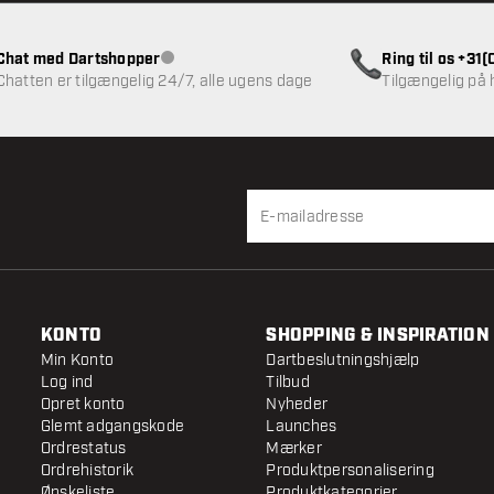
Chat med Dartshopper
Ring til os +31
Kundeservice ikke tilgængelig
Chatten er tilgængelig 24/7, alle ugens dage
Tilgængelig på
KONTO
SHOPPING & INSPIRATION
Min Konto
Dartbeslutningshjælp
Log ind
Tilbud
Opret konto
Nyheder
Glemt adgangskode
Launches
Ordrestatus
Mærker
Ordrehistorik
Produktpersonalisering
Ønskeliste
Produktkategorier