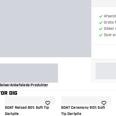
Afsendt
Gratis 
Sikker
Spar a
elser
Anbefalede Produkter
OR DIG
til ønskeliste
tilføje til ønskeliste
tilføje ti
GOAT Reload 80% Soft Tip
GOAT Ceremony 90% Soft
Dartpile
Tip Dartpile