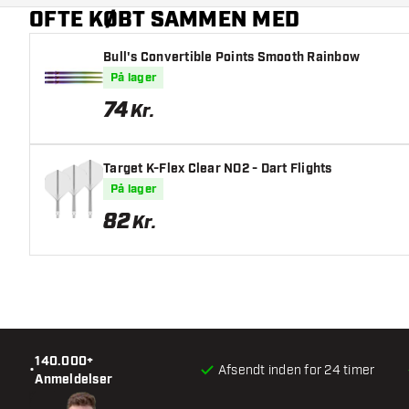
OFTE KØBT SAMMEN MED
Dart farve
Bull's Convertible Points Smooth Rainbow
Dart grebzone
På lager
Dart form
74
Kr.
Dart vægt
Target K-Flex Clear NO2 - Dart Flights
Dart diameter (MM)
På lager
82
Kr.
Dart længde (MM)
140.000+
•
Afsendt inden for 24 timer
Anmeldelser