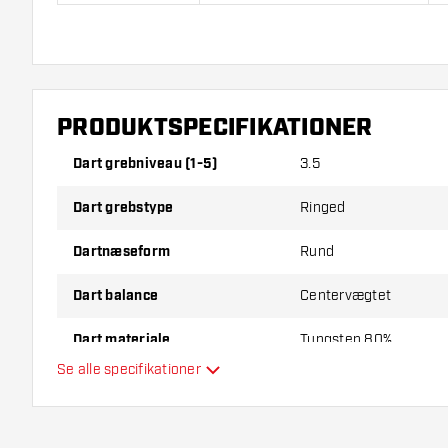
GOAT Podium Black Red 80% Soft Tip indeholder:
3 Da
Skafter.
PRODUKTSPECIFIKATIONER
Dart grebniveau (1-5)
3.5
Dart grebstype
Ringed
Dartnæseform
Rund
Dart balance
Centervægtet
Dart materiale
Tungsten 80%
Se alle specifikationer
Dartnæsegreb
Dartspiller