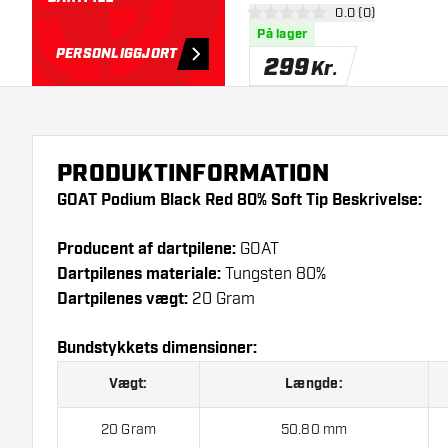
åbn anmeldelsesp
0.0 (0)
0 bedømmelsesstjerner
På lager
PERSONLIGGJORT
299
Kr.
PRODUKTINFORMATION
GOAT Podium Black Red 80% Soft Tip Beskrivelse:
Producent af dartpilene:
GOAT
Dartpilenes materiale:
Tungsten 80%
Dartpilenes vægt:
20 Gram
Bundstykkets dimensioner:
Vægt:
Længde:
20 Gram
50.80 mm