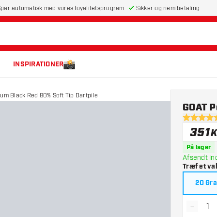
par automatisk med vores loyalitetsprogram
Sikker og nem betaling
INSPIRATIONER
um Black Red 80% Soft Tip Dartpile
GOAT Po
5 bedømme
351
K
På lager
Afsendt in
Træf et va
20 Gr
-
Reducé