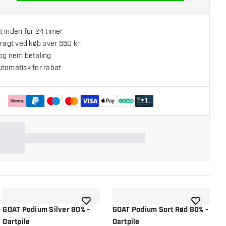
 inden for 24 timer
fragt ved køb over 550 kr.
 og nem betaling
utomatisk for rabat
+
1
l ønskeliste
tilføje til ønskeliste
tilføje til ø
GOAT Podium Silver 80% -
GOAT Podium Sort Rød 80% -
O
Dartpile
Dartpile
T