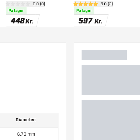
anel
åbn anmeldelsespanel
0.0 (0)
åbn anmeldelsespan
5.0 (3)
0 bedømmelsesstjerner
5 bedømmelsesstjerner
På lager
På lager
448
597
Kr.
Kr.
Diameter:
6.70 mm