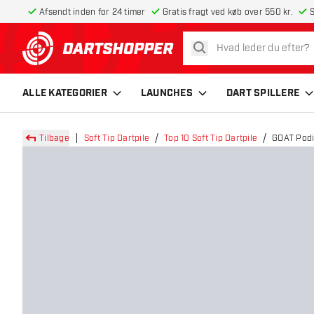
Afsendt inden for 24 timer
Gratis fragt ved køb over 550 kr.
S
søg
tilbage til forsiden
ALLE KATEGORIER
LAUNCHES
DART SPILLERE
Tilbage
Soft Tip Dartpile
Top 10 Soft Tip Dartpile
GOAT Podi