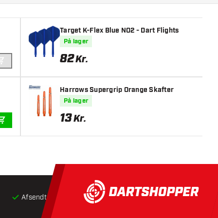
Target K-Flex Blue NO2 - Dart Flights
På lager
82
Kr.
TILFØJ TIL KURV
Harrows Supergrip Orange Skafter
På lager
13
Kr.
TILFØJ TIL KURV
Afsendt inden for 24 timer
Gratis
fragt ved køb over 5