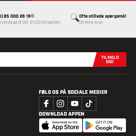
(0) 85 000 26 19
Ofte stillede spørgsmål
Kundeservice ikke tilgængelig
 hverdage 8:00-21:00 (engelsk)
Direkte svar
TILMELD
Tilmeld dig n
DIG!
FØLG OS PÅ SOCIALE MEDIER
DOWNLOAD APPEN