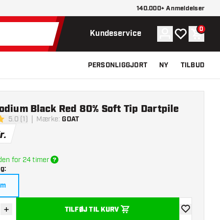
140.000+ Anmeldelser
0
Konto
Min ønskelist
Indkøb
Kundeservice
PERSONLIGGJORT
NY
TILBUD
dium Black Red 80% Soft Tip Dartpile
5.0 (1)
Mærke
:
GOAT
lsesstjerner
r.
den for 24 timer
lg
:
am
+
TILFØJ TIL KURV
r antal
Øg antal
tilføje til øns