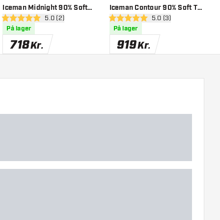
Iceman Midnight 90% Soft
Iceman Contour 90% Soft Tip
I
el
åbn anmeldelsespanel
5.0 (2)
åbn anmeldelsespanel
5.0 (3)
Tip Dartpile
Dartpile
T
5 bedømmelsesstjerner
5 bedømmelsesstjerner
5
På lager
På lager
718
919
Kr.
Kr.