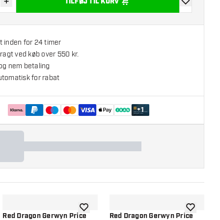
+
TILFØJ TIL KURV
r antal
Øg antal
tilføje til øns
 inden for 24 timer
fragt ved køb over 550 kr.
 og nem betaling
utomatisk for rabat
+
1
l ønskeliste
tilføje til ønskeliste
tilføje til ø
Red Dragon Gerwyn Price
Red Dragon Gerwyn Price
R