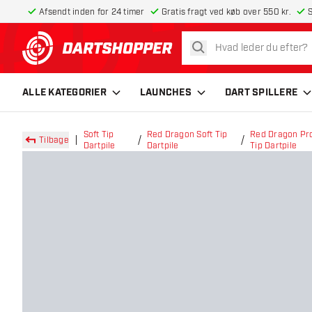
Afsendt inden for 24 timer
Gratis fragt ved køb over 550 kr.
S
søg
tilbage til forsiden
ALLE KATEGORIER
LAUNCHES
DART SPILLERE
Soft Tip
Red Dragon Soft Tip
Red Dragon Pro 
Tilbage
Dartpile
Dartpile
Tip Dartpile