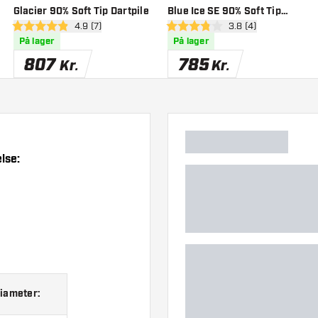
Glacier 90% Soft Tip Dartpile
Blue Ice SE 90% Soft Tip
anel
åbn anmeldelsespanel
4.9 (7)
åbn anmeldelsespan
3.8 (4)
Dartpile
4.9 bedømmelsesstjerner
3.8 bedømmelsesstjerner
På lager
På lager
807
785
Kr.
Kr.
lse:
iameter: