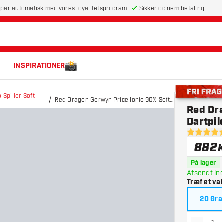
par automatisk med vores loyalitetsprogram
Sikker og nem betaling
INSPIRATIONER
Spiller Soft
Red Dragon Gerwyn Price Ionic 90% Soft
Gratis leveri
Red Dra
Tip Dartpile
Dartpil
5 bedømme
882
K
På lager
Afsendt in
Træf et va
20 Gr