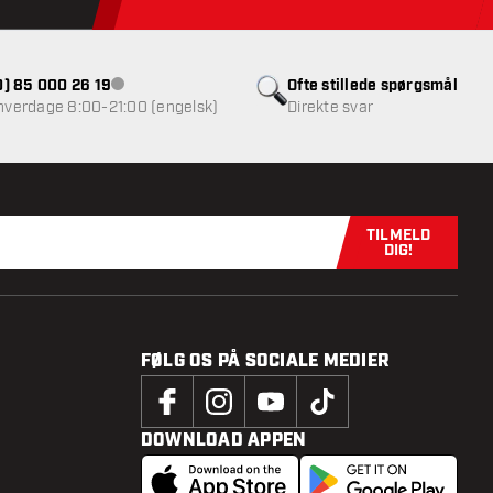
(0) 85 000 26 19
Ofte stillede spørgsmål
Kundeservice ikke tilgængelig
 hverdage 8:00-21:00 (engelsk)
Direkte svar
TILMELD
Tilmeld dig n
DIG!
FØLG OS PÅ SOCIALE MEDIER
DOWNLOAD APPEN