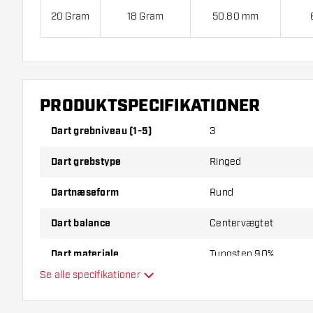
20 Gram
18 Gram
50.80 mm
Red Dragon Gerwyn Price Ionic 90% Soft Tip indehold
og 3 Skafter.
PRODUKTSPECIFIKATIONER
Dart grebniveau (1-5)
3
Dart grebstype
Ringed
Dartnæseform
Rund
Dart balance
Centervægtet
Dart materiale
Tungsten 90%
Se alle specifikationer
Dartnæsegreb