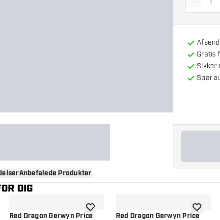
-
Reducé
Afsendt
Gratis 
Sikker
Spar a
elser
Anbefalede Produkter
OR DIG
til ønskeliste
tilføje til ønskeliste
tilføje ti
Red Dragon Gerwyn Price
Red Dragon Gerwyn Price