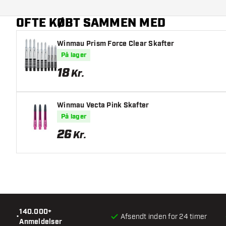
Dartspiller
OFTE KØBT SAMMEN MED
Dart farve
Winmau Prism Force Clear Skafter
Dart grebzone
På lager
Dart form
18
Kr.
Dart vægt
Winmau Vecta Pink Skafter
Dart diameter (MM)
På lager
26
Kr.
Dart længde (MM)
140.000+
•
Afsendt inden for 24 timer
Anmeldelser