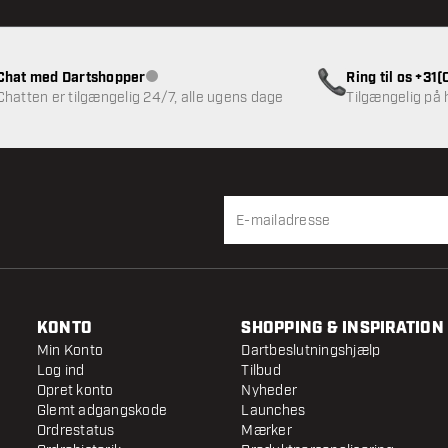
Chat med Dartshopper
Ring til os +31
Kundeservice ikke tilgængelig
Chatten er tilgængelig 24/7, alle ugens dage
Tilgængelig på
KONTO
SHOPPING & INSPIRATION
Min Konto
Dartbeslutningshjælp
Log ind
Tilbud
Opret konto
Nyheder
Glemt adgangskode
Launches
Ordrestatus
Mærker