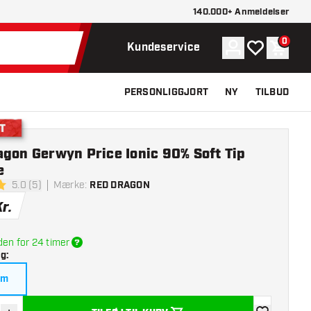
140.000+ Anmeldelser
0
Konto
Min ønskelist
Indkøb
Kundeservice
PERSONLIGGJORT
NY
TILBUD
ng
gon Gerwyn Price Ionic 90% Soft Tip
e
5.0 (5)
Mærke
:
RED DRAGON
lsesstjerner
r.
den for 24 timer
lg
:
am