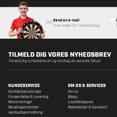
Send en e-mail
Svar inden for 1 arbejdsdag
TILMELD DIG VORES NYHEDSBREV
Tilmeld dig nyhedsbrevet og modtag de seneste tilbud.
KUNDESERVICE
OM OS & SERVICES
Kontaktoplysninger
Om os
Forsendelse & Levering
Blogs
Returneringer
Loyalitetspoint
Betalingsmetoder
Rabatkoder & Gavekort
Aanbudsanmodning