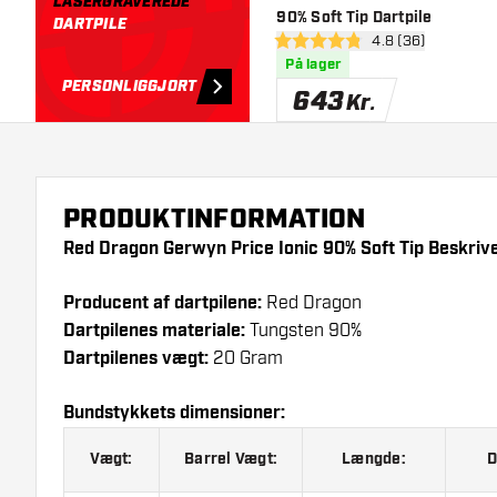
LASERGRAVEREDE
90% Soft Tip Dartpile
DARTPILE
åbn anmeldelsesp
4.8 (36)
4.8 bedømmelsesstjerner
På lager
PERSONLIGGJORT
643
Kr.
PRODUKTINFORMATION
Red Dragon Gerwyn Price Ionic 90% Soft Tip Beskrive
Producent af dartpilene:
Red Dragon
Dartpilenes materiale:
Tungsten 90%
Dartpilenes vægt:
20 Gram
Bundstykkets dimensioner:
Vægt:
Barrel Vægt:
Længde:
D