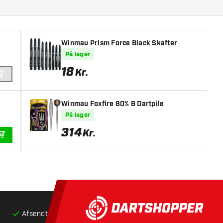
Winmau Prism Force Black Skafter
På lager
18
Kr.
TILFØJ TIL KURV
Winmau Foxfire 80% B Dartpile
På lager
314
Kr.
TILFØJ TIL KURV
Afsendt inden for 24 timer
Gratis
fragt ved køb over 5