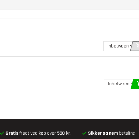
Inbetween
Inbetween
Gratis
fragt ved køb over 550 kr.
Sikker og nem
betaling