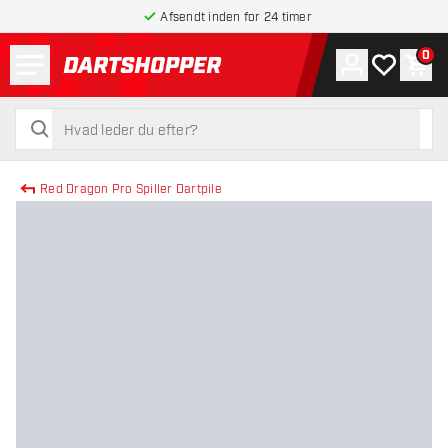
Afsendt inden for 24 timer
Menu
0
Konto
Min ønskel
Indk
tilbage til forsiden
søg
søg
Red Dragon Pro Spiller Dartpile