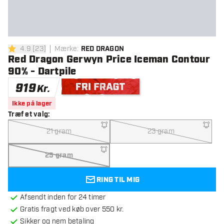
4.9
[
23
]
Mærke
:
RED DRAGON
4.9 bedømmelsesstjerner
Red Dragon Gerwyn Price Iceman Contour
90% - Dartpile
919
Kr.
Gratis levering
Ikke på lager
Træf et valg
:
21 gram
23 gram
25 gram
RING TIL MIG
Afsendt inden for 24 timer
Gratis fragt ved køb over 550 kr.
Sikker og nem betaling