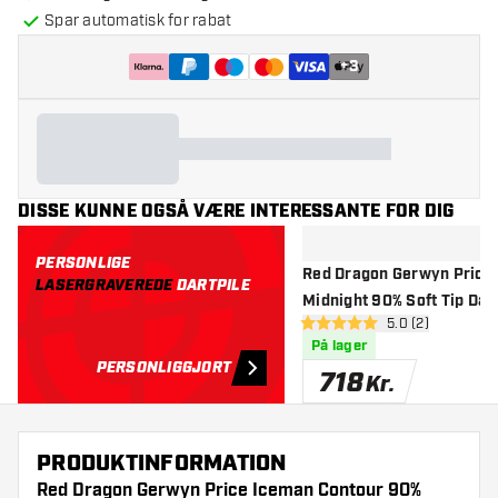
Spar automatisk for rabat
+
3
DISSE KUNNE OGSÅ VÆRE INTERESSANTE FOR DIG
PERSONLIGE
Red Dragon Gerwyn Price
LASERGRAVEREDE
DARTPILE
Midnight 90% Soft Tip Dart
åbn anmeldelse
5.0 (2)
5 bedømmelsesstjerner
På lager
PERSONLIGGJORT
718
Kr.
PRODUKTINFORMATION
Red Dragon Gerwyn Price Iceman Contour 90%