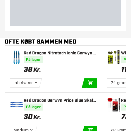
Dart diameter (MM)
Dart længde (MM)
OFTE KØBT SAMMEN MED
Red Dragon Nitrotech Ionic Gerwyn P
Winm
rice Blue Dipped Skafter
n Bla
På lager
På l
38
11
Kr.
Inbetween
24 gram
TILFØJ TIL KURV
Red Dragon Gerwyn Price Blue Skaft
Red 
er
witch
På lager
På l
30
78
Kr.
Medium
22 Gram