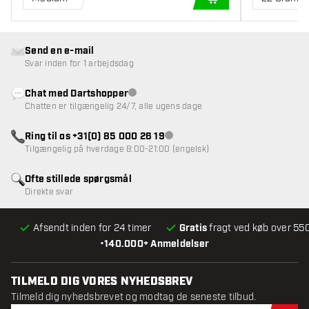
TILFØJ TIL KURV
Send en e-mail
Svar inden for 1 arbejdsdag
Chat med Dartshopper
Kundeservice ikke tilgængelig
Chatten er tilgængelig 24/7, alle ugens dage
Ring til os +31(0) 85 000 26 19
Kundeservice ikke tilgængelig
Tilgængelig på hverdage 8:00-21:00 (engelsk)
Ofte stillede spørgsmål
Direkte svar
Afsendt inden for 24 timer
Gratis
fragt ved køb over 550
•
140.000+ Anmeldelser
TILMELD DIG VORES NYHEDSBREV
Tilmeld dig nyhedsbrevet og modtag de seneste tilbud.