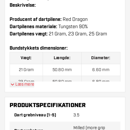
Beskrivelse:
Producent af dartpilene:
Red Dragon
Dartpilenes materiale:
Tungsten 90%
Dartpilenes vægt:
21 Gram, 23 Gram, 25 Gram
Bundstykkets dimensioner:
Vægt:
Længde:
Diameter:
21 Gram
50.80 mm
6.60 mm
23 Gram
50.80 mm
6.80 mm
Læs mere
25 Gram
50.80 mm
7.00 mm
PRODUKTSPECIFIKATIONER
Red Dragon Gerwyn Price Iceman Contour 90%
Dart grebniveau (1-5)
3.5
indeholder:
3 Dartpile, 3 Flights og 3 Skafter.
Milled (more grip