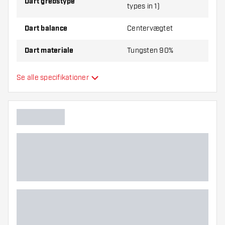
Dart grebstype
types in 1)
Dart balance
Centervægtet
Dart materiale
Tungsten 90%
Dartnæsegreb
Smooth
Se alle specifikationer
Dartspiller
Dart farve
Dartnæseform
Dart grebzone
Dart form
Dart vægt