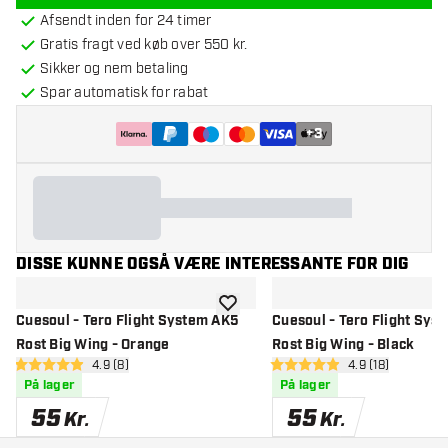
Afsendt inden for 24 timer
Gratis fragt ved køb over 550 kr.
Sikker og nem betaling
Spar automatisk for rabat
+
3
DISSE KUNNE OGSÅ VÆRE INTERESSANTE FOR DIG
tilføje til ønskeliste
Cuesoul - Tero Flight System AK5
Cuesoul - Tero Flight Sys
Rost Big Wing - Orange
Rost Big Wing - Black
åbn anmeldelsespanel
4.9 (8)
åbn anmeldelse
4.9 (18)
4.9 bedømmelsesstjerner
4.9 bedømmelsesstjerner
På lager
På lager
55
55
Kr.
Kr.