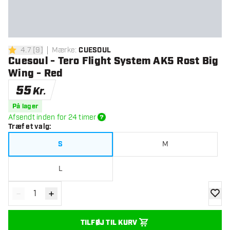
4.7
[
9
]
Mærke
:
CUESOUL
4.7 bedømmelsesstjerner
Cuesoul - Tero Flight System AK5 Rost Big
Wing - Red
55
Kr.
På lager
Afsendt inden for 24 timer
Træf et valg
:
S
M
L
-
+
Reducér antal
Øg antal
tilføje
TILFØJ TIL KURV