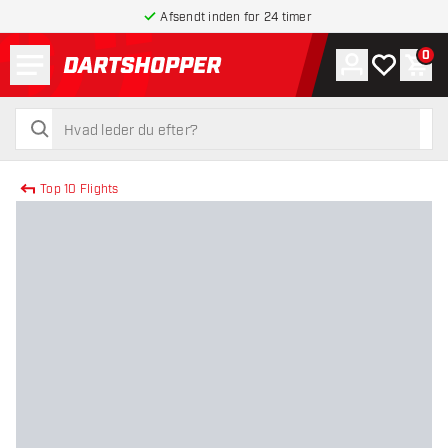
Afsendt inden for 24 timer
Menu
0
Konto
Min ønskel
Indk
tilbage til forsiden
søg
søg
Top 10 Flights