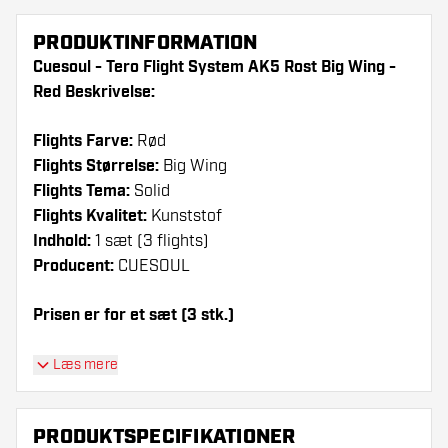
PRODUKTINFORMATION
Cuesoul - Tero Flight System AK5 Rost Big Wing -
Red Beskrivelse:
Flights Farve:
Rød
Flights Størrelse:
Big Wing
Flights Tema:
Solid
Flights Kvalitet:
Kunststof
Indhold:
1 sæt (3 flights)
Producent:
CUESOUL
Prisen er for et sæt (3 stk.)
Dartshopper-tip!
Læs mere
Sørg for, at du har masser af flights og shafts
på lager. Disse kan blive beskadiget eller
PRODUKTSPECIFIKATIONER