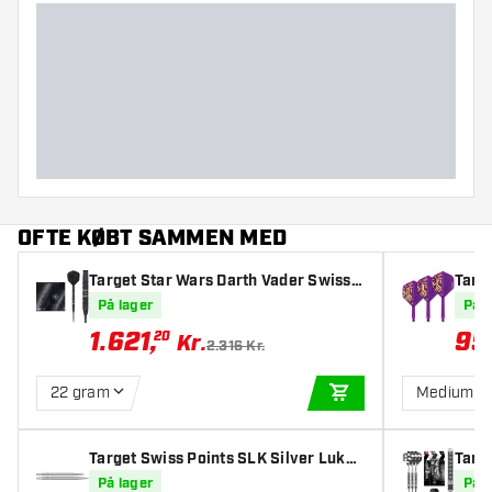
OFTE KØBT SAMMEN MED
Target Star Wars Darth Vader Swiss
Targe
Point 95% - Dartpile
mpio
På lager
På l
1.621
,
95
20
Kr.
2.316 Kr.
22 gram
Medium
TILFØJ TIL KURV
Target Swiss Points SLK Silver Luke
Targ
Littler
Swiss
På lager
På l