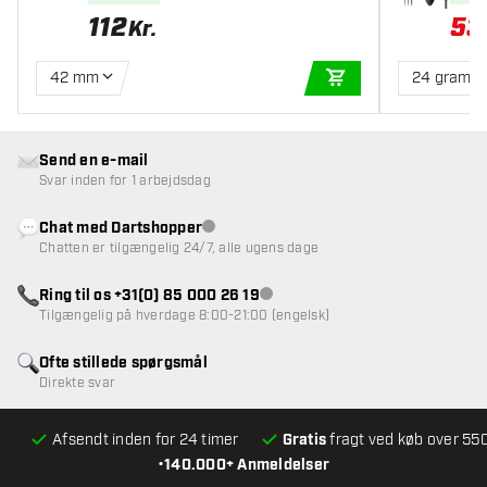
112
53
Kr.
42 mm
24 gram
TILFØJ TIL KURV
Send en e-mail
Svar inden for 1 arbejdsdag
Chat med Dartshopper
Kundeservice ikke tilgængelig
Chatten er tilgængelig 24/7, alle ugens dage
Ring til os +31(0) 85 000 26 19
Kundeservice ikke tilgængelig
Tilgængelig på hverdage 8:00-21:00 (engelsk)
Ofte stillede spørgsmål
Direkte svar
Afsendt inden for 24 timer
Gratis
fragt ved køb over 550
•
140.000+ Anmeldelser