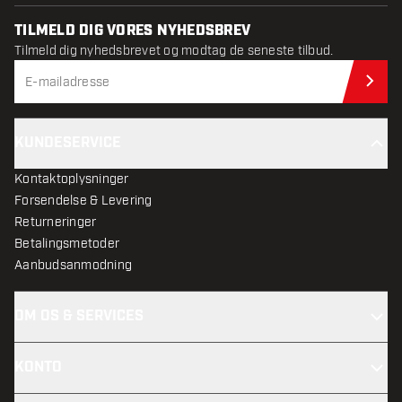
TILMELD DIG VORES NYHEDSBREV
Tilmeld dig nyhedsbrevet og modtag de seneste tilbud.
Til
KUNDESERVICE
Kontaktoplysninger
Forsendelse & Levering
Returneringer
Betalingsmetoder
Aanbudsanmodning
OM OS & SERVICES
KONTO