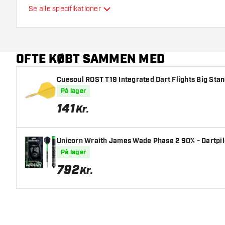
Se alle specifikationer
Fleksibilitet
Hovedfarve
OFTE KØBT SAMMEN MED
Længde på skaft
Cuesoul ROST T19 Integrated Dart Flights Big Stan
På lager
141
Kr.
Unicorn Wraith James Wade Phase 2 90% - Dartpil
På lager
792
Kr.