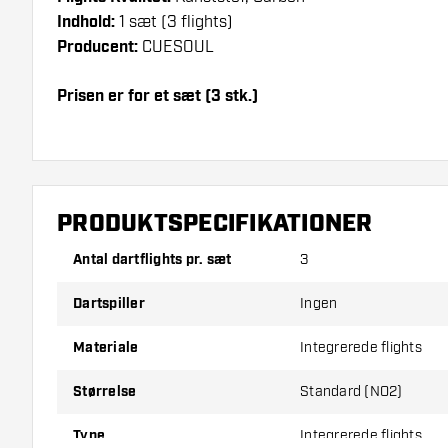
Indhold:
1 sæt (3 flights)
Producent:
CUESOUL
Prisen er for et sæt (3 stk.)
Dartshopper-tip!
Sørg for, at du har masser af flights og shafts paÌŠ 
beskadiget eller knækket ved brug.
PRODUKTSPECIFIKATIONER
Antal dartflights pr. sæt
3
Prøv en anden form, et andet materiale eller en and
for at finde ud af, hvilken der passer bedst til dig!
Dartspiller
Ingen
Materiale
Integrerede flights
Størrelse
Standard (NO2)
Type
Integrerede flights