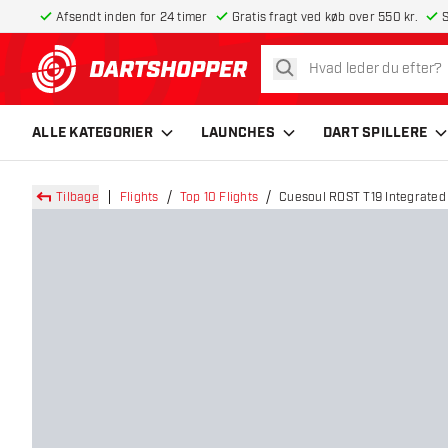
Afsendt inden for 24 timer
Gratis fragt ved køb over 550 kr.
S
søg
tilbage til forsiden
ALLE KATEGORIER
LAUNCHES
DART SPILLERE
Tilbage
Flights
Top 10 Flights
Cuesoul ROST T19 Integrated 