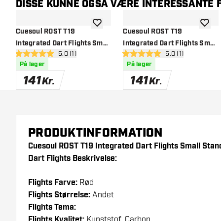
DISSE KUNNE OGSÅ VÆRE INTERESSANTE F
tilføje til ønskeliste
tilføje 
Cuesoul ROST T19
Cuesoul ROST T19
Integrated Dart Flights Small
Integrated Dart Flights Small
åbn anmeldelsespanel
5.0 (1)
åbn anmeldelsesp
5.0 (1)
Standard Wing Carbon
Standard Wing Carbon
5 bedømmelsesstjerner
5 bedømmelsesstjerner
På lager
På lager
Green - Dart Flights
Purple - Dart Flights
141
141
Kr.
Kr.
PRODUKTINFORMATION
Cuesoul ROST T19 Integrated Dart Flights Small Sta
Dart Flights Beskrivelse:
Flights Farve:
Rød
Flights Størrelse:
Andet
Flights Tema:
Flights Kvalitet:
Kunststof, Carbon