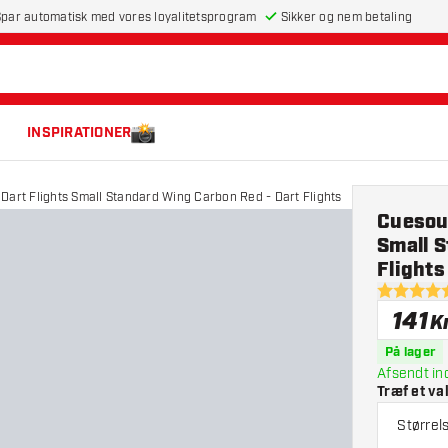
par automatisk med vores loyalitetsprogram
Sikker og nem betaling
INSPIRATIONER
Dart Flights Small Standard Wing Carbon Red - Dart Flights
Cuesoul
Small 
Flights
5 bedømme
141
Kr
På lager
Afsendt in
Træf et va
Størrels