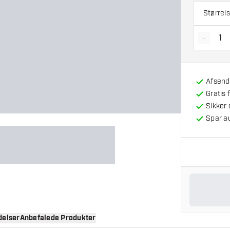
Størrel
-
Reducé
Afsendt
Gratis 
Sikker
Spar a
elser
Anbefalede Produkter