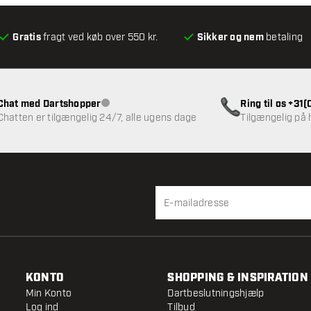
Gratis
fragt ved køb over 550 kr.
Sikker og nem
betaling
Chat med Dartshopper
Ring til os +31
Kundeservice ikke tilgængelig
Chatten er tilgængelig 24/7, alle ugens dage
Tilgængelig på
KONTO
SHOPPING & INSPIRATION
Min Konto
Dartbeslutningshjælp
Log ind
Tilbud