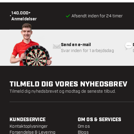
140.000+
•
Afsendt inden for 24 timer
Anmeldelser
Send en e-mail
Svar inden for 1 arbejdsdag
TILMELD DIG VORES NYHEDSBREV
Tilmeld dig nyhedsbrevet og modtag de seneste tilbud.
KUNDESERVICE
OM OS & SERVICES
Kontaktoplysninger
Om os
Forsendelse & Levering
Blogs