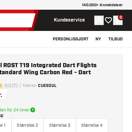
140.000+ Anmeldelser
0
Konto
Min ønskelist
Indkøb
Kundeservice
PERSONLIGGJORT
NY
TILBUD
 ROST T19 Integrated Dart Flights
Standard Wing Carbon Red - Dart
5.0 (7)
Mærke
:
CUESOUL
lsesstjerner
.
den for 24 timer
lg
:
e 1
Størrelse 2
Størrelse 3
Størrelse 4