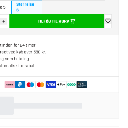
Størrelse
se 5
6
+
TILFØJ TIL KURV
r antal
Øg antal
tilføje til øns
 inden for 24 timer
fragt ved køb over 550 kr.
 og nem betaling
utomatisk for rabat
+
1