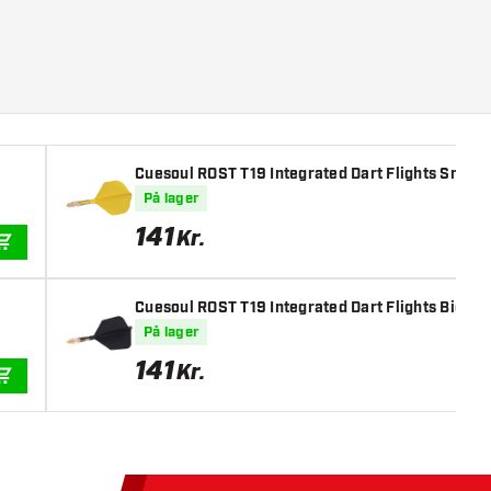
Cuesoul ROST T19 Integrated Dart Flights Small 
På lager
141
Kr.
TILFØJ TIL KURV
Cuesoul ROST T19 Integrated Dart Flights Big W
På lager
141
Kr.
TILFØJ TIL KURV