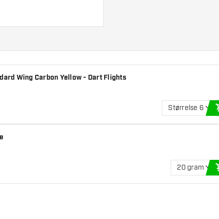
dard Wing Carbon Yellow - Dart Flights
Størrelse 6
e
20 gram