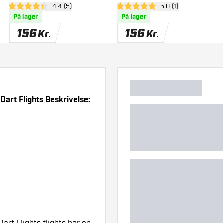
anel
åbn anmeldelsespanel
4.4 (5)
åbn anmeldelsespan
5.0 (1)
Dartpile
Dartpile
4.4 bedømmelsesstjerner
5 bedømmelsesstjerner
På lager
På lager
156
156
Kr.
Kr.
Dart Flights Beskrivelse:
rt Flights flights har en