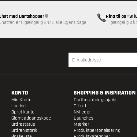
Chat med Dartshopper
Ring til os +31
Kundeservice ikke tilgængelig
Chatten er tilgængelig 24/7, alle ugens dage
Tilgængelig på
KONTO
SHOPPING & INSPIRATION
Min Konto
Dartbeslutningshjælp
Log ind
Tilbud
Opret konto
Nyheder
Glemt adgangskode
Launches
Ordrestatus
Mærker
Ordrehistorik
Produktpersonalisering
Ønskeliste
Produktkategorier