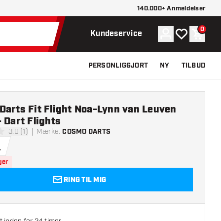
140.000+ Anmeldelser
0
Konto
Min ønskelist
Indkøb
Kundeservice
PERSONLIGGJORT
NY
TILBUD
Darts Fit Flight Noa-Lynn van Leuven
 Dart Flights
3.0 (1)
Mærke
:
COSMO DARTS
lsesstjerner
.
ger
RING TIL MIG