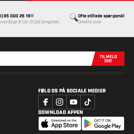
(0) 85 000 26 19
Ofte stillede spørgsmål
Kundeservice ikke tilgængelig
 hverdage 8:00-21:00 (engelsk)
Direkte svar
TILMELD
Tilmeld dig n
DIG!
FØLG OS PÅ SOCIALE MEDIER
DOWNLOAD APPEN