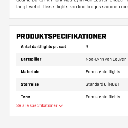
lang levetid. Disse flights kan kun bruges sammen me
Dartshopper-tip!
Sørg for, at du har masser af flights og shafts på la
PRODUKTSPECIFIKATIONER
beskadiget eller knækket ved brug.
Antal dartflights pr. sæt
3
Prøv en anden form, et andet materiale eller en and
Dartspiller
Noa-Lynn van Leuven
for at finde ud af, hvilken der passer bedst til dig!
Materiale
Formstøbte flights
Størrelse
Standard 6 (NO6)
Type
Formstøbte flights
Se alle specifikationer
Fleksibilitet
Yderligere farver