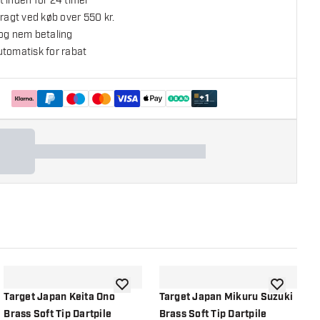
 inden for 24 timer
fragt ved køb over 550 kr.
 og nem betaling
utomatisk for rabat
+
1
l ønskeliste
tilføje til ønskeliste
tilføje til ø
Target Japan Keita Ono
Target Japan Mikuru Suzuki
T
Brass Soft Tip Dartpile
Brass Soft Tip Dartpile
T