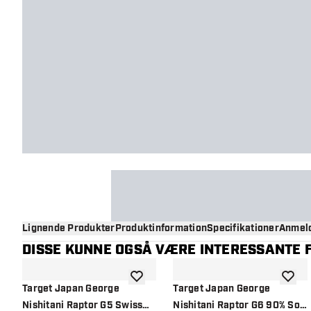
Lignende Produkter
Produktinformation
Specifikationer
Anmeld
DISSE KUNNE OGSÅ VÆRE INTERESSANTE F
tilføje til ønskeliste
tilføje 
Target Japan George
Target Japan George
Nishitani Raptor G5 Swiss
Nishitani Raptor G6 90% Soft