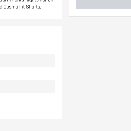
d Cosmo Fit Shafts.
ger. Disse kan blive
en tykkelse på flights