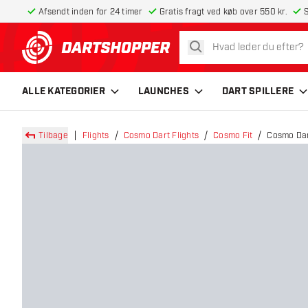
Afsendt inden for 24 timer
Gratis fragt ved køb over 550 kr.
S
søg
tilbage til forsiden
ALLE KATEGORIER
LAUNCHES
DART SPILLERE
Tilbage
Flights
Cosmo Dart Flights
Cosmo Fit
Cosmo Dart