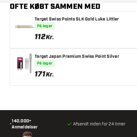
OFTE KØBT SAMMEN MED
Hovedfarve
Target Swiss Points SLK Gold Luke Littler
På lager
112
Kr.
Target Japan Premium Swiss Point Silver
På lager
171
Kr.
140.000+
•
Afsendt inden for 24 timer
Anmeldelser