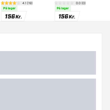
el
åbn anmeldelsespanel
4.1 (19)
åbn anmeldelsespanel
0.0 (0)
D
4.1 bedømmelsesstjerner
0 bedømmelsesstjerner
5
På lager
På lager
156
156
Kr.
Kr.