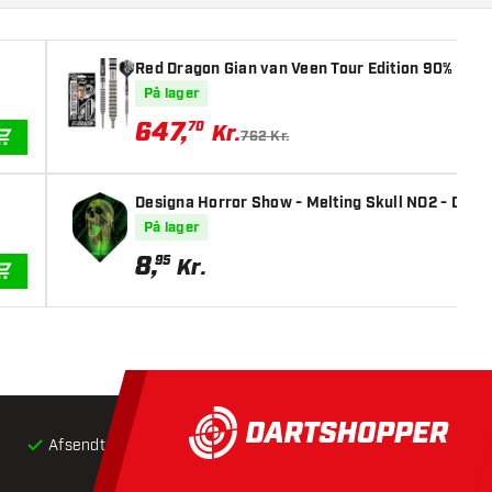
Red Dragon Gian van Veen Tour Edition 90% - Dar
På lager
647
,
70
Kr.
762 Kr.
TILFØJ TIL KURV
Designa Horror Show - Melting Skull NO2 - Dart 
På lager
8
,
95
Kr.
TILFØJ TIL KURV
Afsendt inden for 24 timer
Gratis
fragt ved køb over 5