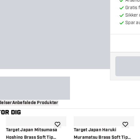
Afsendt
Gratis 
Sikker
Spar a
elser
Anbefalede Produkter
OR DIG
til ønskeliste
tilføje til ønskeliste
tilføje ti
Target Japan Mitsumasa
Target Japan Haruki
Hoshino Brass Soft Tip
Muramatsu Brass Soft Tip