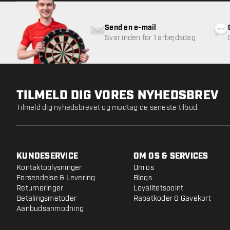
Send en e-mail
Svar inden for 1 arbejdsdag
TILMELD DIG VORES NYHEDSBREV
Tilmeld dig nyhedsbrevet og modtag de seneste tilbud.
KUNDESERVICE
OM OS & SERVICES
Kontaktoplysninger
Om os
Forsendelse & Levering
Blogs
Returneringer
Loyalitetspoint
Betalingsmetoder
Rabatkoder & Gavekort
Aanbudsanmodning