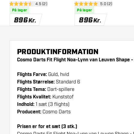
åbn anmeldelsespanel
4.5 (2)
åbn anmeldelsesp
5.0 (2)
Point 90% - Dartpile
Tip Dartpile
4.5 bedømmelsesstjerner
5 bedømmelsesstjerner
På lager
På lager
896
896
Kr.
Kr.
PRODUKTINFORMATION
Cosmo Darts Fit Flight Noa-Lynn van Leuven Shape - 
Flights Farve:
Guld, hvid
Flights Størrelse:
Standard 6
Flights Tema:
Dart-spillere
Flights Kvalitet:
Kunststof
Indhold:
1 sæt (3 flights)
Producent:
Cosmo Darts
Prisen er for et sæt (3 stk.)
Cosmo Darts Fit Flight Noa-Lynn van Leuven Shape - Da