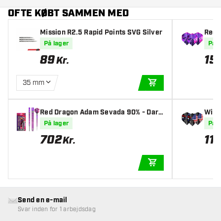
OFTE KØBT SAMMEN MED
Mission R2.5 Rapid Points SVG Silver
Red 
Dart 
På lager
På l
89
15
Kr.
35 mm
TILFØJ TIL KURV
Red Dragon Adam Sevada 90% - Dart
Winm
pile
2 - D
På lager
På l
702
11
Kr.
K
TILFØJ TIL KURV
Send en e-mail
Svar inden for 1 arbejdsdag