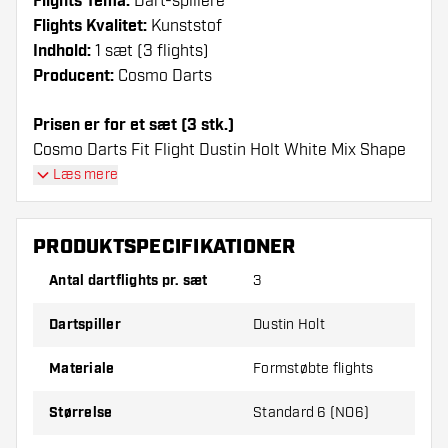
Flights Tema:
Dart-spillere
Flights Kvalitet:
Kunststof
Indhold:
1 sæt (3 flights)
Producent:
Cosmo Darts
Prisen er for et sæt (3 stk.)
Cosmo Darts Fit Flight Dustin Holt White Mix Shape
- Dart Flights flights har en lang levetid. Disse flights
Læs mere
kan kun bruges sammen med Cosmo Fit Shafts.
PRODUKTSPECIFIKATIONER
Dartshopper-tip!
Antal dartflights pr. sæt
3
Sørg for, at du har masser af flights og shafts
på lager. Disse kan blive beskadiget eller
Dartspiller
Dustin Holt
knækket ved brug.
Materiale
Formstøbte flights
Prøv en anden form, et andet materiale eller en
Størrelse
Standard 6 (NO6)
anden tykkelse på flights for at finde ud af,
hvilken der passer bedst til dig!