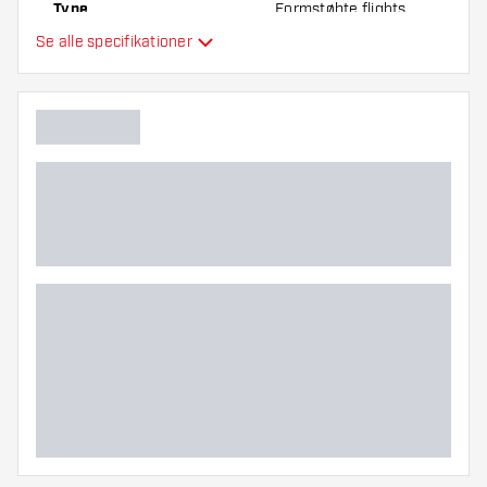
Type
Formstøbte flights
Se alle specifikationer
Fleksibilitet
Yderligere farver
Hovedfarve