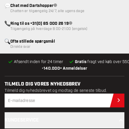
Chat med Dartshopper
Kundeservice ikke tilgængelig
Chatten er tilgængelig 24/7, alle ugens dage
Ring til os +31(0) 85 000 26 19
Kundeservice ikke tilgængelig
Tilgængelig på hverdage 8:00-21:00 (engelsk)
Ofte stillede spørgsmål
Direkte svar
Afsendt inden for 24 timer
Gratis
fragt ved køb over 550
•
140.000+ Anmeldelser
TILMELD DIG VORES NYHEDSBREV
Tilmeld dig nyhedsbrevet og modtag de seneste tilbud.
Til
KUNDESERVICE