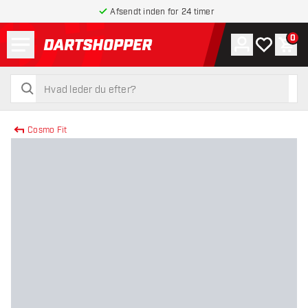
Afsendt inden for 24 timer
Menu
0
Konto
Min ønskel
Indk
tilbage til forsiden
søg
søg
Cosmo Fit