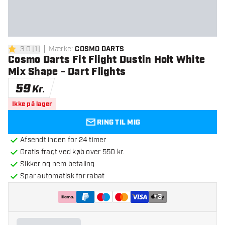
3.0
[
1
]
Mærke
:
COSMO DARTS
3 bedømmelsesstjerner
Cosmo Darts Fit Flight Dustin Holt White
Mix Shape - Dart Flights
59
Kr.
Ikke på lager
RING TIL MIG
Afsendt inden for 24 timer
Gratis fragt ved køb over 550 kr.
Sikker og nem betaling
Spar automatisk for rabat
+
3