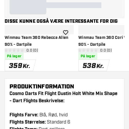
DISSE KUNNE OGSÅ VÆRE INTERESSANTE FOR DIG
tilføje til ønskeliste
Winmau Team 360 Rebecca Allen
Winmau Team 360 Cori Wil
90% - Dartpile
90% - Dartpile
åbn anmeldelsespanel
0.0 (0)
åbn anmeldelse
0.0 (0)
0 bedømmelsesstjerner
0 bedømmelsesstjerner
På lager
På lager
359
538
Kr.
Kr.
PRODUKTINFORMATION
Cosmo Darts Fit Flight Dustin Holt White Mix Shape
- Dart Flights Beskrivelse:
Flights Farve:
Blå, Rød, hvid
Flights Størrelse:
Standard 6