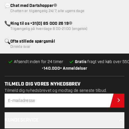
Chat med Dartshopper
Kundeservice ikke tilgængelig
Chatten er tilgængelig 24/7, alle ugens dage
Ring til os +31(0) 85 000 26 19
Kundeservice ikke tilgængelig
Tilgængelig på hverdage 8:00-21:00 (engelsk)
Ofte stillede spørgsmål
Direkte svar
Afsendt inden for 24 timer
Gratis
fragt ved køb over 550
•
140.000+ Anmeldelser
TILMELD DIG VORES NYHEDSBREV
Tilmeld dig nyhedsbrevet og modtag de seneste tilbud.
Til
KUNDESERVICE