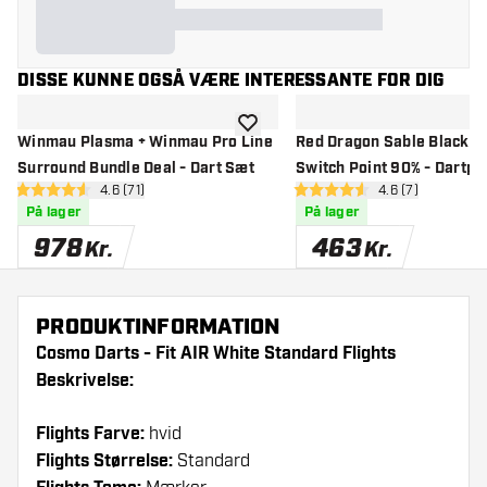
DISSE KUNNE OGSÅ VÆRE INTERESSANTE FOR DIG
tilføje til ønskeliste
Winmau Plasma + Winmau Pro Line
Red Dragon Sable Black Pa
Surround Bundle Deal - Dart Sæt
Switch Point 90% - Dartpil
åbn anmeldelsespanel
4.6 (71)
åbn anmeldelse
4.6 (7)
4.6 bedømmelsesstjerner
4.6 bedømmelsesstjerner
På lager
På lager
978
463
Kr.
Kr.
PRODUKTINFORMATION
Cosmo Darts - Fit AIR White Standard Flights
Beskrivelse:
Flights Farve:
hvid
Flights Størrelse:
Standard