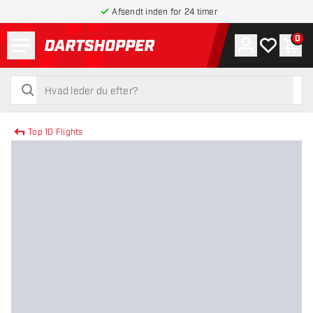
Afsendt inden for 24 timer
Menu
0
Konto
Min ønskel
Indk
tilbage til forsiden
søg
søg
Top 10 Flights