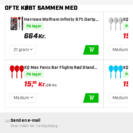
OFTE KØBT SAMMEN MED
Harrows Wolfram Infinity 97% Dartpil
XQ M
e
rd - 
På lager
På l
664
15
,
Kr.
21 gram
Medium
TILFØJ TIL KURV
XQ Max Fenix Bar Flights Rød Standa
XQ M
rd - Dart Flights
rd - 
På lager
På l
15
,
15
,
95
Kr.
29 Kr.
Medium
Medium
TILFØJ TIL KURV
Send en e-mail
Svar inden for 1 arbejdsdag