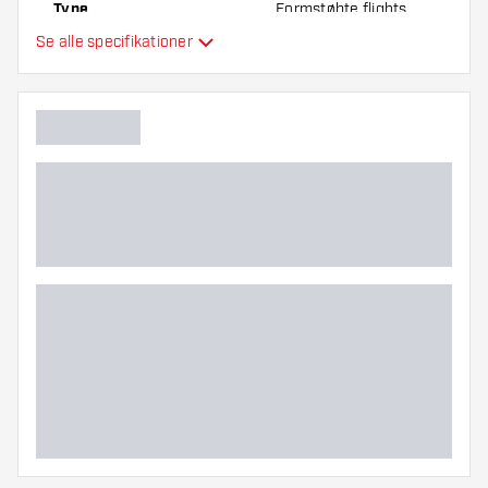
Type
Formstøbte flights
Se alle specifikationer
Fleksibilitet
Hovedfarve