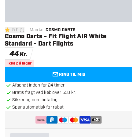
5.0
[
1
]
Mærke
:
COSMO DARTS
5 bedømmelsesstjerner
Cosmo Darts - Fit Flight AIR White
Standard - Dart Flights
44
Kr.
Ikke på lager
RING TIL MIG
Afsendt inden for 24 timer
Gratis fragt ved køb over 550 kr.
Sikker og nem betaling
Spar automatisk for rabat
+
3