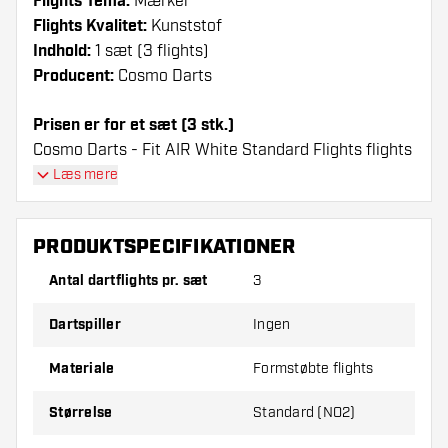
Flights Tema:
Mærker
Flights Kvalitet:
Kunststof
Indhold:
1 sæt (3 flights)
Producent:
Cosmo Darts
Prisen er for et sæt (3 stk.)
Cosmo Darts - Fit AIR White Standard Flights flights
har en lang levetid. Disse flights kan kun bruges
Læs mere
sammen med Cosmo Fit Shafts.
PRODUKTSPECIFIKATIONER
Dartshopper-tip!
Antal dartflights pr. sæt
3
Sørg for, at du har masser af flights og shafts
på lager. Disse kan blive beskadiget eller
Dartspiller
Ingen
knækket ved brug.
Materiale
Formstøbte flights
Prøv en anden form, et andet materiale eller en
Størrelse
Standard (NO2)
anden tykkelse på flights for at finde ud af,
hvilken der passer bedst til dig!