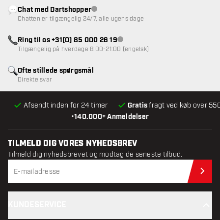
Chat med Dartshopper
Kundeservice ikke tilgængelig
Chatten er tilgængelig 24/7, alle ugens dage
Ring til os +31(0) 85 000 26 19
Kundeservice ikke tilgængelig
Tilgængelig på hverdage 8:00-21:00 (engelsk)
Ofte stillede spørgsmål
Direkte svar
Afsendt inden for 24 timer
Gratis
fragt ved køb over 550
•
140.000+ Anmeldelser
TILMELD DIG VORES NYHEDSBREV
Tilmeld dig nyhedsbrevet og modtag de seneste tilbud.
Til
KUNDESERVICE