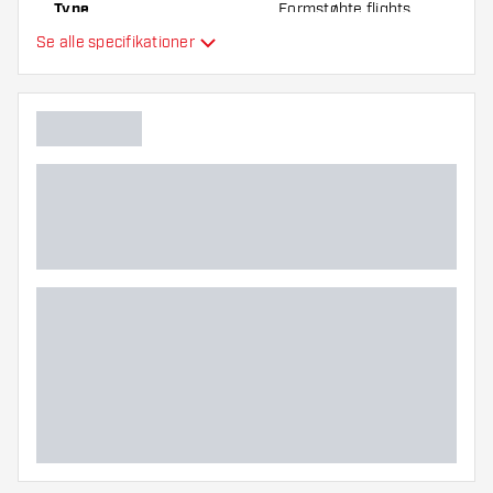
Type
Formstøbte flights
Se alle specifikationer
Fleksibilitet
Hovedfarve