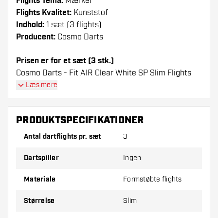
Flights Tema:
Mærker
Flights Kvalitet:
Kunststof
Indhold:
1 sæt (3 flights)
Producent:
Cosmo Darts
Prisen er for et sæt (3 stk.)
Cosmo Darts - Fit AIR Clear White SP Slim Flights
flights har en lang levetid. Disse flights kan kun
Læs mere
bruges sammen med Cosmo Fit Shafts.
PRODUKTSPECIFIKATIONER
Dartshopper-tip!
Antal dartflights pr. sæt
3
Sørg for, at du har masser af flights og shafts
på lager. Disse kan blive beskadiget eller
Dartspiller
Ingen
knækket ved brug.
Materiale
Formstøbte flights
Prøv en anden form, et andet materiale eller en
Størrelse
Slim
anden tykkelse på flights for at finde ud af,
hvilken der passer bedst til dig!