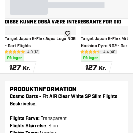
DISSE KUNNE OGSÅ VÆRE INTERESSANTE FOR DIG
tilføje til ønskeliste
Target Japan K-Flex Aqua Logo NO6
Target Japan K-Flex Mits
- Dart Flights
Hoshino Pyro NO2 - Dart F
åbn anmeldelsespanel
4.9 (12)
åbn anmeldelse
4.4 (40)
4.9 bedømmelsesstjerner
4.4 bedømmelsesstjerner
På lager
På lager
127
127
Kr.
Kr.
PRODUKTINFORMATION
Cosmo Darts - Fit AIR Clear White SP Slim Flights
Beskrivelse:
Flights Farve:
Transparent
Flights Størrelse:
Slim