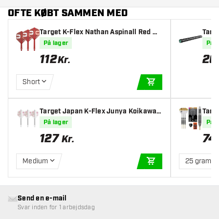
OFTE KØBT SAMMEN MED
Target K-Flex Nathan Aspinall Red NO
Targ
2 - Dart Flights
På lager
På l
112
20
Kr.
Short
TILFØJ TIL KURV
Target Japan K-Flex Junya Koikawa
Targ
Smash NO2 - Dart Flights
artpi
På lager
På l
127
74
Kr.
Medium
25 gram
TILFØJ TIL KURV
Send en e-mail
Svar inden for 1 arbejdsdag