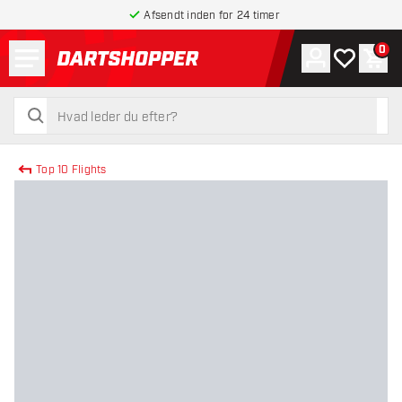
Afsendt inden for 24 timer
Menu
0
Konto
Min ønskel
Indk
tilbage til forsiden
søg
søg
Top 10 Flights