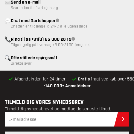
Send en e-mail
Svar inden for 1 arbejdsdag
Chat med Dartshopper
Kundeservice ikke tilgængelig
Chatten er tilgængelig 24/7, alle ugens dage
Ring til os +31(0) 85 000 26 19
Kundeservice ikke tilgængelig
Tilgængelig på hverdage 8:00-21:00 (engelsk)
Ofte stillede spørgsmål
Direkte svar
Afsendt inden for 24 timer
Gratis
fragt ved køb over 550
•
140.000+ Anmeldelser
TILMELD DIG VORES NYHEDSBREV
Tilmeld dig nyhedsbrevet og modtag de seneste tilbud.
Til