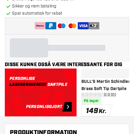
Sikker og nem betaling
Spar automatisk for rabat
+
3
DISSE KUNNE OGSÅ VÆRE INTERESSANTE FOR DIG
PERSONLIGE
BULL'S Martin Schindler N
LASERGRAVEREDE
DARTPILE
Brass Soft Tip Dartpile
åbn anmeldelse
0.0 (0)
0 bedømmelsesstjerner
På lager
PERSONLIGGJORT
149
Kr.
PRODUKTINFORMATION