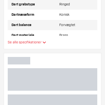
Dart grebstype
Ringed
Dartnæseform
Konisk
Dart balance
Forvægtet
Dart materiale
Brass
Se alle specifikationer
Dartnæsegreb
Dartspiller
Dart farve
Dart grebzone
Dart form
Dart vægt