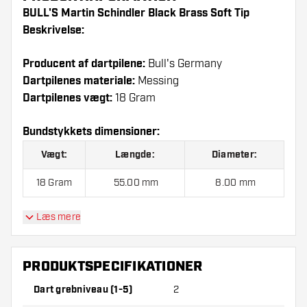
BULL'S Martin Schindler Black Brass Soft Tip
Beskrivelse:
Producent af dartpilene:
Bull's Germany
Dartpilenes materiale:
Messing
Dartpilenes vægt:
18 Gram
Bundstykkets dimensioner:
Vægt:
Længde:
Diameter:
18 Gram
55.00 mm
8.00 mm
Læs mere
BULL'S Martin Schindler Black Brass Soft Tip
indeholder:
3 Dartpile, 3 Flights og 3 Skafter.
PRODUKTSPECIFIKATIONER
Dart grebniveau (1-5)
2