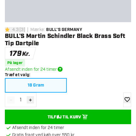
4.3
[
3
]
Mærke
:
BULL'S GERMANY
4.3 bedømmelsesstjerner
BULL'S Martin Schindler Black Brass Soft
Tip Dartpile
179
Kr.
På lager
Afsendt inden for 24 timer
Træf et valg
:
18 Gram
-
+
Reducér antal
Øg antal
tilføje
TILFØJ TIL KURV
Afsendt inden for 24 timer
Gratis fragt ved køb over 550 kr.