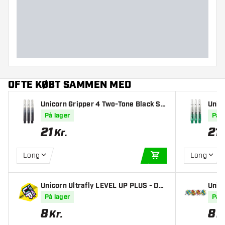
Dart diameter (MM)
Dart længde (MM)
OFTE KØBT SAMMEN MED
Unicorn Gripper 4 Two-Tone Black Sk
Unic
after
kaft
På lager
På l
21
21
Kr.
Long
Long
TILFØJ TIL KURV
Unicorn Ultrafly LEVEL UP PLUS - Dar
Unic
t Flights
art F
På lager
På l
8
8
Kr.
K