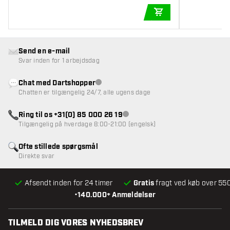
TILFØJ TIL KURV
Send en e-mail
Svar inden for 1 arbejdsdag
Chat med Dartshopper
Kundeservice ikke tilgængelig
Chatten er tilgængelig 24/7, alle ugens dage
Ring til os +31(0) 85 000 26 19
Kundeservice ikke tilgængelig
Tilgængelig på hverdage 8:00-21:00 (engelsk)
Ofte stillede spørgsmål
Direkte svar
Afsendt inden for 24 timer
Gratis
fragt ved køb over 550
•
140.000+ Anmeldelser
TILMELD DIG VORES NYHEDSBREV