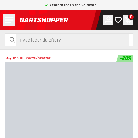
Afsendt inden for 24 timer
Menu
0
Konto
Min ønskel
Indk
tilbage til forsiden
søg
søg
-
20
%
Top 10 Shafts/Skafter