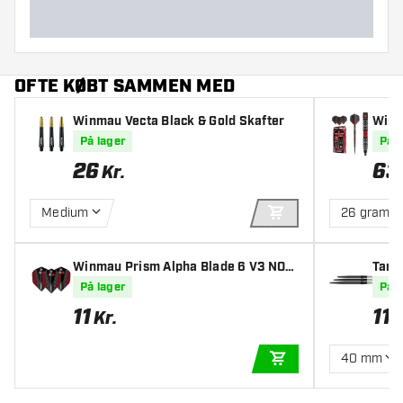
OFTE KØBT SAMMEN MED
Winmau Vecta Black & Gold Skafter
Winm
0% D
På lager
På l
26
63
Kr.
Medium
26 gram
TILFØJ TIL KURV
Winmau Prism Alpha Blade 6 V3 NO6
Targ
- Dart Flights
På lager
På l
11
11
Kr.
40 mm
TILFØJ TIL KURV