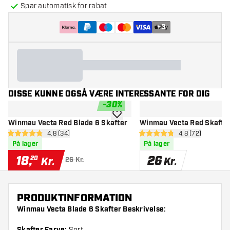
Spar automatisk for rabat
+
3
DISSE KUNNE OGSÅ VÆRE INTERESSANTE FOR DIG
-
30
%
tilføje til ønskeliste
Winmau Vecta Red Blade 6 Skafter
Winmau Vecta Red Skafte
åbn anmeldelsespanel
4.8 (34)
åbn anmeldelse
4.8 (72)
4.8 bedømmelsesstjerner
4.8 bedømmelsesstjerner
På lager
På lager
18
,
26
20
Kr.
Kr.
26 Kr.
PRODUKTINFORMATION
Winmau Vecta Blade 6 Skafter Beskrivelse:
Sort