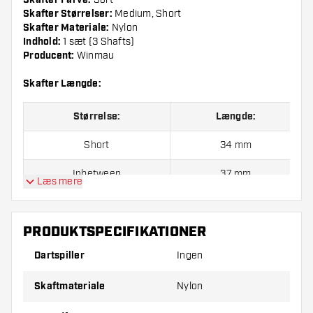
Skafter Farve:
Skafter Størrelser:
Medium, Short
Skafter Materiale:
Nylon
Indhold:
1 sæt (3 Shafts)
Producent:
Winmau
Skafter Længde:
Størrelse:
Længde:
Short
34 mm
Inbetween
37 mm
Læs mere
Medium
40 mm
PRODUKTSPECIFIKATIONER
Prisen er for et sæt (3 stk.)
Dartspiller
Ingen
Dartshopper-tip!
Skaftmateriale
Nylon