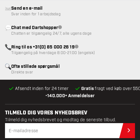
Send en e-mail
Svar inden for 1 arbejdsdag
Chat med Dartshopper
Kundeservice ikke tilgængelig
Chatten er tilgængelig 24/7, alle ugens dage
Ring til os +31(0) 85 000 26 19
Kundeservice ikke tilgængelig
Tilgængelig på hverdage 8:00-21:00 (engelsk)
Ofte stillede spørgsmål
Direkte svar
Afsendt inden for 24 timer
Gratis
fragt ved køb over 550
•
140.000+ Anmeldelser
TILMELD DIG VORES NYHEDSBREV
Tilmeld dig nyhedsbrevet og modtag de seneste tilbud.
Til