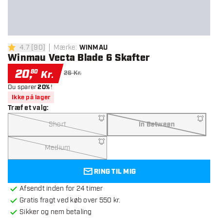
4.7
[
90
]
Mærke
:
WINMAU
4.7 bedømmelsesstjerner
Winmau Vecta Blade 6 Skafter
20
,
80
Kr.
26 Kr.
Du sparer
20%
!
Ikke på lager
Træf et valg
:
Short
In Between
Medium
RING TIL MIG
Afsendt inden for 24 timer
Gratis fragt ved køb over 550 kr.
Sikker og nem betaling