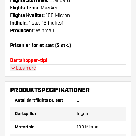
Flights Størrelse:
Standard
Flights Tema:
Mærker
Flights Kvalitet:
100 Micron
Indhold:
1 sæt (3 flights)
Producent:
Winmau
Prisen er for et sæt (3 stk.)
Dartshopper-tip!
Læs mere
Sørg for, at du har masser af flights og shafts
på lager. Disse kan blive beskadiget eller
knækket ved brug.
PRODUKTSPECIFIKATIONER
Antal dartflights pr. sæt
3
Prøv en anden form, et andet materiale eller en
anden tykkelse på flights for at finde ud af,
Dartspiller
Ingen
hvilken der passer bedst til dig!
Materiale
100 Micron