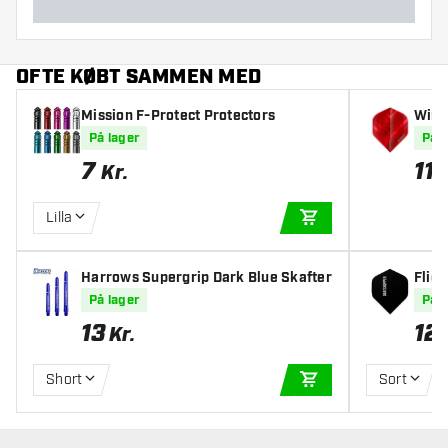
OFTE KØBT SAMMEN MED
Mission F-Protect Protectors
Winm
På lager
På l
7
11
Kr.
K
Lilla
TILFØJ TIL KURV
Harrows Supergrip Dark Blue Skafter
Fligh
æt)
På lager
På l
13
12
Kr.
Short
Sort
TILFØJ TIL KURV