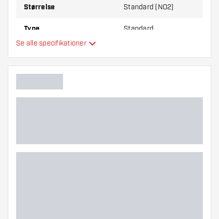
Størrelse
Standard (NO2)
Type
Standard
Se alle specifikationer
Fleksibilitet
Hovedfarve