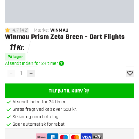
4.7
[
42
]
Mærke
:
WINMAU
4.7 bedømmelsesstjerner
Winmau Prism Zeta Green - Dart Flights
11
Kr.
På lager
Afsendt inden for 24 timer
-
+
Reducér antal
Øg antal
tilføje
TILFØJ TIL KURV
Afsendt inden for 24 timer
Gratis fragt ved køb over 550 kr.
Sikker og nem betaling
Spar automatisk for rabat
+
3