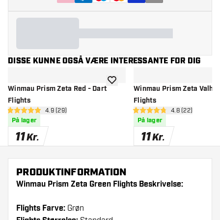
DISSE KUNNE OGSÅ VÆRE INTERESSANTE FOR DIG
tilføje til ønskeliste
Winmau Prism Zeta Red - Dart
Winmau Prism Zeta Valhall
Flights
Flights
åbn anmeldelsespanel
4.9 (29)
åbn anmeldelse
4.8 (22)
4.9 bedømmelsesstjerner
4.8 bedømmelsesstjerner
På lager
På lager
11
11
Kr.
Kr.
PRODUKTINFORMATION
Winmau Prism Zeta Green Flights Beskrivelse:
Flights Farve:
Grøn