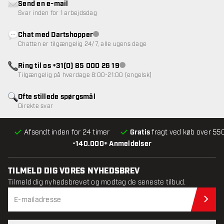
Send en e-mail
Svar inden for 1 arbejdsdag
Chat med Dartshopper
Kundeservice ikke tilgængelig
Chatten er tilgængelig 24/7, alle ugens dage
Ring til os +31(0) 85 000 26 19
Kundeservice ikke tilgængelig
Tilgængelig på hverdage 8:00-21:00 (engelsk)
Ofte stillede spørgsmål
Direkte svar
Afsendt inden for 24 timer
Gratis
fragt ved køb over 550
•
140.000+ Anmeldelser
TILMELD DIG VORES NYHEDSBREV
Tilmeld dig nyhedsbrevet og modtag de seneste tilbud.
Til