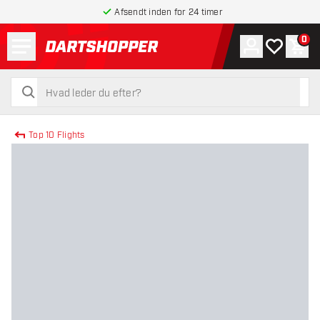
Afsendt inden for 24 timer
Menu
0
Konto
Min ønskel
Indk
tilbage til forsiden
søg
søg
Top 10 Flights