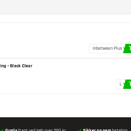
Inbetween Plus
ing - Black Clear
L
Gratis
fragt ved køb over 550 kr.
Sikker og nem
betaling