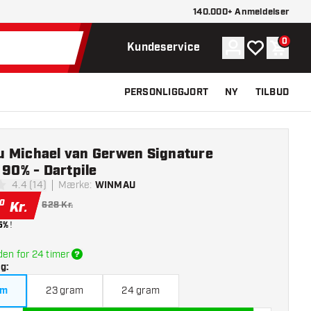
140.000+ Anmeldelser
0
Konto
Min ønskelist
Indkøb
Kundeservice
PERSONLIGGJORT
NY
TILBUD
 Michael van Gerwen Signature
 90% - Dartpile
4.4 (14)
Mærke
:
WINMAU
melsesstjerner
0
Kr.
628 Kr.
5%
!
den for 24 timer
lg
:
am
23 gram
24 gram