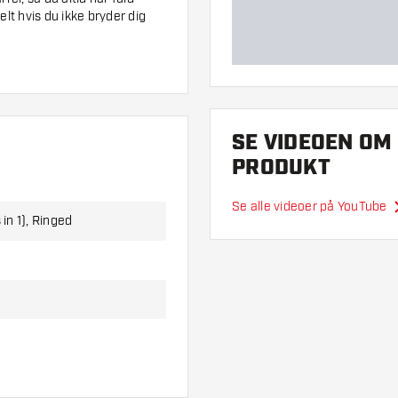
eelt hvis du ikke bryder dig
e med en glat overflade. Det
k. Grebszonen løber over hele
t kast. Kort sagt, disse
SE VIDEOEN OM
 ydeevne for at løfte dit spil
PRODUKT
Se alle videoer på YouTube
 in 1), Ringed