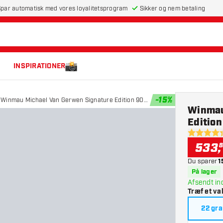
par automatisk med vores loyalitetsprogram
Sikker og nem betaling
INSPIRATIONER
-
15
%
Winmau Michael Van Gerwen Signature Edition 90%
Winmau
- Dartpile
Edition
4.4 bedøm
533
,
8
Du sparer
1
På lager
Afsendt in
Træf et va
22 gr