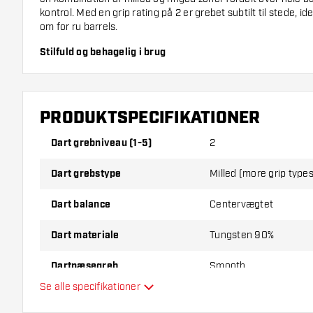
kontrol. Med en grip rating på 2 er grebet subtilt til stede, id
om for ru barrels.
Stilfuld og behagelig i brug
Barrels er udført i en flot grå-sølv farve og har en rund næs
gør det nemt at lade pilene glide glat ud af hånden uden ha
barrel, hvilket sikrer et behageligt og pålideligt greb ved hver
PRODUKTSPECIFIKATIONER
dartpile giver dig den perfekte kombination af stil, komfort og
til et højere niveau!
Dart grebniveau (1-5)
2
Leveres med
Fusion Integrated Flight System
.
Dart grebstype
Milled (more grip types
Dart balance
Centervægtet
Dart materiale
Tungsten 90%
Dartnæsegreb
Smooth
Se alle specifikationer
Dartspiller