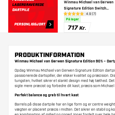
tilføje 
Winmau Michael van Gerwen
LASERGRAVEREDE
Signature Edition Switch
DARTPILE
åbn anmeldelsesp
4.9 (7)
Point 90% - Dartpile
4.9 bedømmelsesstjerner
På lager
PERSONLIGGJORT
717
Kr.
PRODUKTINFORMATION
Winmau Michael van Gerwen Signature Edition 90% – Dart
Opdag Winmau Michael van Gerwen Signature Edition dartpile,
passionerede dartspiller, der elsker kvalitet og præcision. Dis
tungsten, hvilket sikrer et slankt design med høj tæthed. Det
sigte mere præcist og forbedre dit kast, præcis som Michael
Perfekt balance og greb til hvert kast
Barrels på disse dartpile har en lige form og er centre weighte
vægten er placeret præcis i midten. Det sikrer en stabil og ko
en kombination af milled og ringed zoner fordelt over hele bar