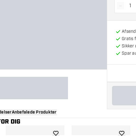
-
Reducé
Afsendt
Gratis 
Sikker
Spar a
elser
Anbefalede Produkter
OR DIG