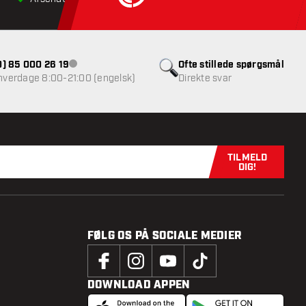
(0) 85 000 26 19
Ofte stillede spørgsmål
Kundeservice ikke tilgængelig
 hverdage 8:00-21:00 (engelsk)
Direkte svar
TILMELD
Tilmeld dig n
DIG!
FØLG OS PÅ SOCIALE MEDIER
DOWNLOAD APPEN