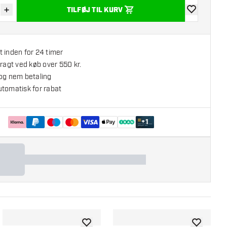
+
TILFØJ TIL KURV
r antal
Øg antal
tilføje til øns
 inden for 24 timer
fragt ved køb over 550 kr.
 og nem betaling
utomatisk for rabat
+
1