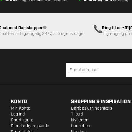
Chat med Dartshopper
Ring til os +31
Kundeservice ikke tilgængelig
Chatten er tilgængelig 24/7, alle ugens dage
Tilgængelig på
KONTO
SHOPPING & INSPIRATION
Min Konto
Dartbeslutningshjælp
Log ind
Tilbud
Opret konto
Nyheder
Glemt adgangskode
Launches
Ordrestatus
Mærker