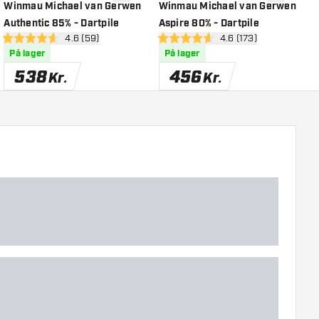
l ønskeliste
tilføje til ønskeliste
tilføje til ø
Winmau Michael van Gerwen
Winmau Michael van Gerwen
W
Authentic 85% - Dartpile
Aspire 80% - Dartpile
A
el
åbn anmeldelsespanel
4.6 (59)
åbn anmeldelsespane
4.6 (173)
4.6 bedømmelsesstjerner
4.6 bedømmelsesstjerner
4
På lager
På lager
538
456
Kr.
Kr.