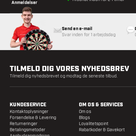
Anmeldelser
Send en e-mail
Svar inden for 1 arbejdsdag
TILMELD DIG VORES NYHEDSBREV
Tilmeld dig nyhedsbrevet og modtag de seneste tilbud.
KUNDESERVICE
OM OS & SERVICES
Kontaktoplysninger
Om os
Forsendelse & Levering
Blogs
Returneringer
Loyalitetspoint
Betalingsmetoder
Rabatkoder & Gavekort
Aanbudsanmodning