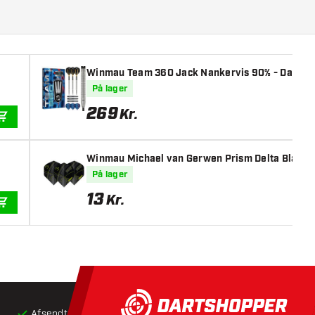
Winmau Team 360 Jack Nankervis 90% - Dartpil
På lager
269
Kr.
TILFØJ TIL KURV
Winmau Michael van Gerwen Prism Delta Black G
På lager
13
Kr.
TILFØJ TIL KURV
Afsendt inden for 24 timer
Gratis
fragt ved køb over 5