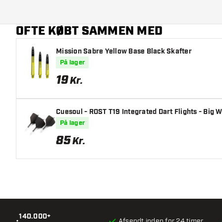
Dart farve
OFTE KØBT SAMMEN MED
Dartnæseform
Mission Sabre Yellow Base Black Skafter
Dart grebzone
På lager
Dart form
19
Kr.
Dart vægt
Cuesoul - ROST T19 Integrated Dart Flights - Big W
Dart diameter (MM)
På lager
85
Kr.
Dart længde (MM)
140.000+
•
Afsendt inden for 24 timer