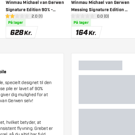
til ønskeliste
tilføje til ønskeliste
tilføje ti
Winmau Michael van Gerwen
Winmau Michael van Gerwen
Signature Edition 90% -
Messing Signature Edition -
anel
åbn anmeldelsespanel
2.0 (1)
åbn anmeldelsespan
0.0 (0)
Softtip Dartpile
Dartpile
2 bedømmelsesstjerner
0 bedømmelsesstjerner
På lager
På lager
628
164
Kr.
Kr.
pile
 specielt designet til den
se pile er lavet af 90%
 giver dig mulighed for at
 van Gerwen selv!
t, hvilket betyder, at
nsistent flyvning. Grebet er
rel, så du altid har fuld