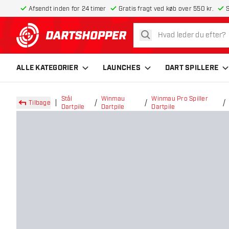
Afsendt inden for 24 timer
Gratis fragt ved køb over 550 kr.
S
søg
tilbage til forsiden
ALLE KATEGORIER
LAUNCHES
DART SPILLERE
Stål
Winmau
Winmau Pro Spiller
Tilbage
Dartpile
Dartpile
Dartpile