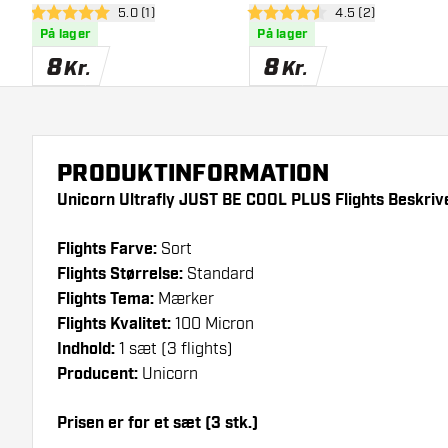
åbn anmeldelsespanel
5.0 (1)
åbn anmeldelsesp
4.5 (2)
5 bedømmelsesstjerner
4.5 bedømmelsesstjerner
På lager
På lager
8
8
Kr.
Kr.
PRODUKTINFORMATION
Unicorn Ultrafly JUST BE COOL PLUS Flights Beskrive
Flights Farve:
Sort
Flights Størrelse:
Standard
Flights Tema:
Mærker
Flights Kvalitet:
100 Micron
Indhold:
1 sæt (3 flights)
Producent:
Unicorn
Prisen er for et sæt (3 stk.)