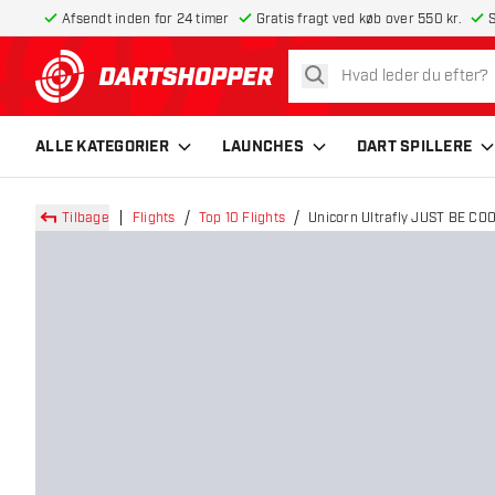
Afsendt inden for 24 timer
Gratis fragt ved køb over 550 kr.
S
søg
tilbage til forsiden
ALLE KATEGORIER
LAUNCHES
DART SPILLERE
Tilbage
Flights
Top 10 Flights
Unicorn Ultrafly JUST BE COO