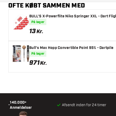
OFTE KØBT SAMMEN MED
BULL'S X-Powerflite Niko Springer XXL - Dart Flig
På lager
13
Kr.
Bull's Max Hopp Convertible Point 95% - Dartpile
På lager
971
Kr.
140.000+
•
Afsendt inden for 24 timer
Anmeldelser