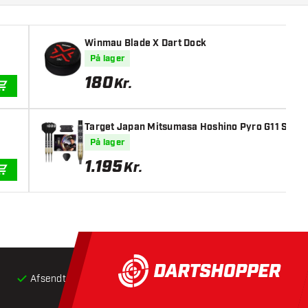
Winmau Blade X Dart Dock
På lager
180
Kr.
TILFØJ TIL KURV
Target Japan Mitsumasa Hoshino Pyro G11 Swiss 
På lager
1.195
Kr.
TILFØJ TIL KURV
Afsendt inden for 24 timer
Gratis
fragt ved køb over 5