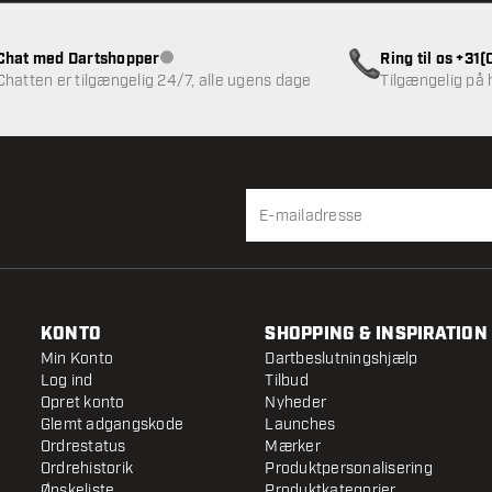
Chat med Dartshopper
Ring til os +31
Kundeservice ikke tilgængelig
Chatten er tilgængelig 24/7, alle ugens dage
Tilgængelig på
KONTO
SHOPPING & INSPIRATION
Min Konto
Dartbeslutningshjælp
Log ind
Tilbud
Opret konto
Nyheder
Glemt adgangskode
Launches
Ordrestatus
Mærker
Ordrehistorik
Produktpersonalisering
Ønskeliste
Produktkategorier