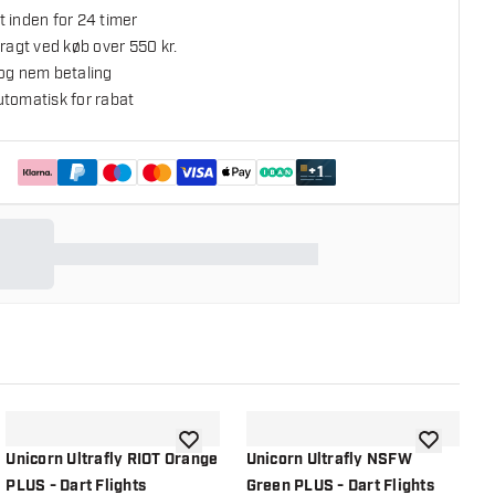
 inden for 24 timer
fragt ved køb over 550 kr.
 og nem betaling
utomatisk for rabat
+
1
l ønskeliste
tilføje til ønskeliste
tilføje til ø
Unicorn Ultrafly RIOT Orange
Unicorn Ultrafly NSFW
U
PLUS - Dart Flights
Green PLUS - Dart Flights
P