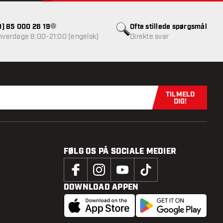
(0) 85 000 26 19
Ofte stillede spørgsmål
Kundeservice ikke tilgængelig
 hverdage 8:00-21:00 (engelsk)
Direkte svar
TILMELD
Tilmeld dig n
DIG!
FØLG OS PÅ SOCIALE MEDIER
DOWNLOAD APPEN