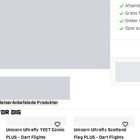
Afsendt
Gratis 
Sikker
Spar a
elser
Anbefalede Produkter
OR DIG
til ønskeliste
tilføje til ønskeliste
tilføje ti
Unicorn Ultrafly YEET Comic
Unicorn Ultrafly Scotland
PLUS - Dart Flights
Flag PLUS - Dart Flights