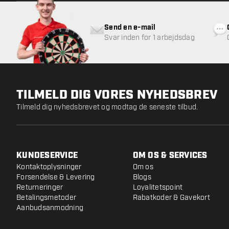
Send en e-mail
Svar inden for 1 arbejdsdag
TILMELD DIG VORES NYHEDSBREV
Tilmeld dig nyhedsbrevet og modtag de seneste tilbud.
KUNDESERVICE
OM OS & SERVICES
Kontaktoplysninger
Om os
Forsendelse & Levering
Blogs
Returneringer
Loyalitetspoint
Betalingsmetoder
Rabatkoder & Gavekort
Aanbudsanmodning