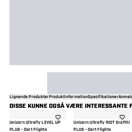
Lignende Produkter
Produktinformation
Specifikationer
Anmeld
DISSE KUNNE OGSÅ VÆRE INTERESSANTE F
tilføje til ønskeliste
tilføje 
Unicorn Ultrafly LEVEL UP
Unicorn Ultrafly RIOT Graffiti
PLUS - Dart Flights
PLUS - Dart Flights