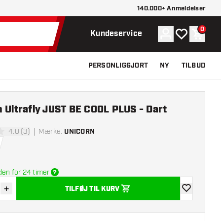
140.000+ Anmeldelser
0
Konto
Min ønskelist
Indkøb
Kundeservice
PERSONLIGGJORT
NY
TILBUD
 Ultrafly JUST BE COOL PLUS - Dart
4.0 (3)
Mærke
:
UNICORN
lsesstjerner
den for 24 timer
+
TILFØJ TIL KURV
r antal
Øg antal
tilføje til øns