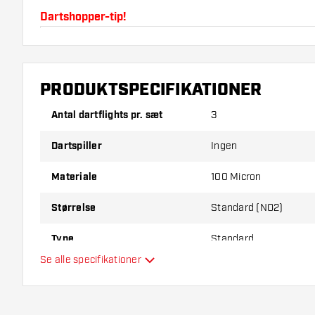
Dartshopper-tip!
Sørg for, at du har masser af flights og shafts på la
beskadiget eller knækket ved brug.
PRODUKTSPECIFIKATIONER
Prøv en anden form, et andet materiale eller en and
Antal dartflights pr. sæt
3
for at finde ud af, hvilken der passer bedst til dig!
Dartspiller
Ingen
Materiale
100 Micron
Størrelse
Standard (NO2)
Type
Standard
Se alle specifikationer
Fleksibilitet
Hovedfarve