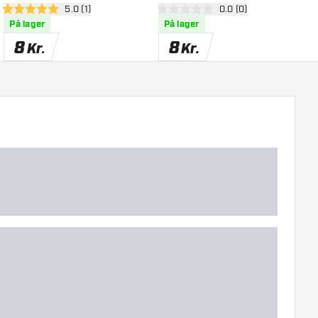
el
åbn anmeldelsespanel
5.0 (1)
åbn anmeldelsespanel
0.0 (0)
5 bedømmelsesstjerner
0 bedømmelsesstjerner
4
På lager
På lager
8
8
Kr.
Kr.