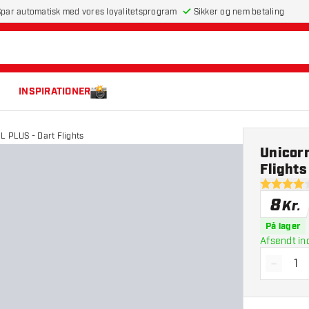
par automatisk med vores loyalitetsprogram
Sikker og nem betaling
INSPIRATIONER
L PLUS - Dart Flights
Unicorn
Flights
4 bedømme
8
Kr.
På lager
Afsendt in
-
Reducé