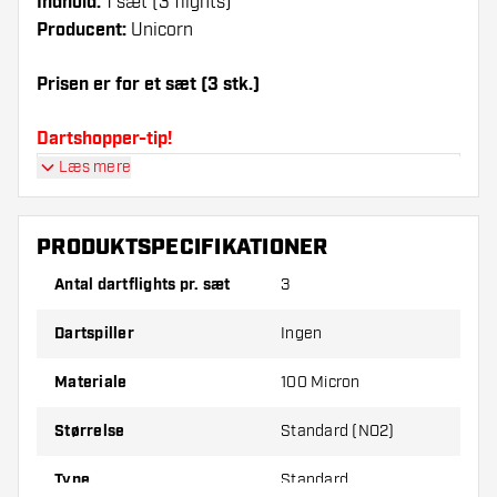
Indhold:
1 sæt (3 flights)
Producent:
Unicorn
Prisen er for et sæt (3 stk.)
Dartshopper-tip!
Læs mere
Sørg for, at du har masser af flights og shafts
på lager. Disse kan blive beskadiget eller
knækket ved brug.
PRODUKTSPECIFIKATIONER
Antal dartflights pr. sæt
3
Prøv en anden form, et andet materiale eller en
anden tykkelse på flights for at finde ud af,
Dartspiller
Ingen
hvilken der passer bedst til dig!
Materiale
100 Micron
Størrelse
Standard (NO2)
Type
Standard