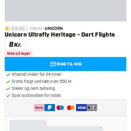
5.0
[
4
]
Mærke
:
UNICORN
5 bedømmelsesstjerner
Unicorn Ultrafly Heritage - Dart Flights
8
Kr.
Ikke på lager
RING TIL MIG
Afsendt inden for 24 timer
Gratis fragt ved køb over 550 kr.
Sikker og nem betaling
Spar automatisk for rabat
+
3