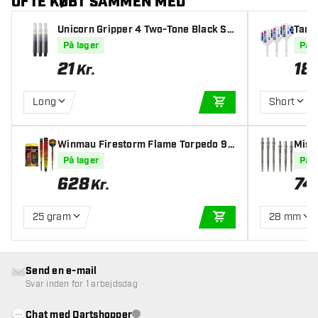
OFTE KØBT SAMMEN MED
Unicorn Gripper 4 Two-Tone Black Sk
Targ
after
art F
På lager
På l
21
18
Kr.
Long
Short
TILFØJ TIL KURV
Winmau Firestorm Flame Torpedo 9
Missi
0% Dartpile
er
På lager
På l
628
74
Kr.
25 gram
28 mm
TILFØJ TIL KURV
Send en e-mail
Svar inden for 1 arbejdsdag
Chat med Dartshopper