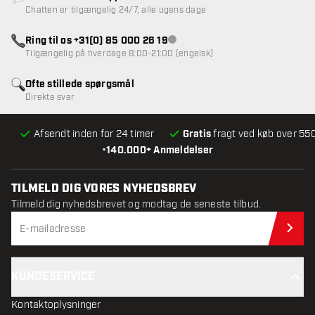
Kundeservice ikke tilgængelig
Chatten er tilgængelig 24/7, alle ugens dage
Ring til os +31(0) 85 000 26 19
Kundeservice ikke tilgængelig
Tilgængelig på hverdage 8:00-21:00 (engelsk)
Ofte stillede spørgsmål
Direkte svar
Afsendt inden for 24 timer
Gratis
fragt ved køb over 550
•
140.000+ Anmeldelser
TILMELD DIG VORES NYHEDSBREV
Tilmeld dig nyhedsbrevet og modtag de seneste tilbud.
Til
KUNDESERVICE
Kontaktoplysninger