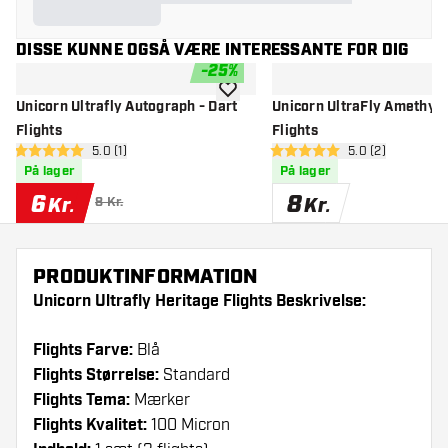
DISSE KUNNE OGSÅ VÆRE INTERESSANTE FOR DIG
-
25
%
tilføje til ønskeliste
Unicorn Ultrafly Autograph - Dart
Unicorn UltraFly Amethyst
Flights
Flights
åbn anmeldelsespanel
5.0 (1)
åbn anmeldelse
5.0 (2)
5 bedømmelsesstjerner
5 bedømmelsesstjerner
På lager
På lager
6
8
Kr.
Kr.
8 Kr.
PRODUKTINFORMATION
Unicorn Ultrafly Heritage Flights Beskrivelse:
Flights Farve:
Blå
Flights Størrelse:
Standard
Flights Tema:
Mærker
Flights Kvalitet:
100 Micron