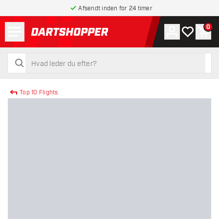
Afsendt inden for 24 timer
Menu
0
Konto
Min ønskel
Indk
tilbage til forsiden
søg
søg
Top 10 Flights