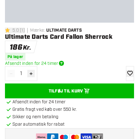
5.0
[
1
]
Mærke
:
ULTIMATE DARTS
5 bedømmelsesstjerner
Ultimate Darts Card Fallon Sherrock
186
Kr.
På lager
Afsendt inden for 24 timer
-
+
Reducér antal
Øg antal
tilføje
TILFØJ TIL KURV
Afsendt inden for 24 timer
Gratis fragt ved køb over 550 kr.
Sikker og nem betaling
Spar automatisk for rabat
+
3