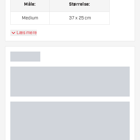
Måle:
Størrelse:
Medium
37 x 25 cm
Læs mere