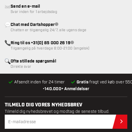
Send en e-mail
Svar inden for 1 arbejdsdag
Chat med Dartshopper
Kundeservice ikke tilgængelig
Chatten er tilgængelig 24/7, alle ugens dage
Ring til os +31(0) 85 000 26 19
Kundeservice ikke tilgængelig
Tilgængelig på hverdage 8:00-21:00 (engelsk)
Ofte stillede spørgsmål
Direkte svar
Afsendt inden for 24 timer
Gratis
fragt ved køb over 550
•
140.000+ Anmeldelser
TILMELD DIG VORES NYHEDSBREV
Tilmeld dig nyhedsbrevet og modtag de seneste tilbud.
Til