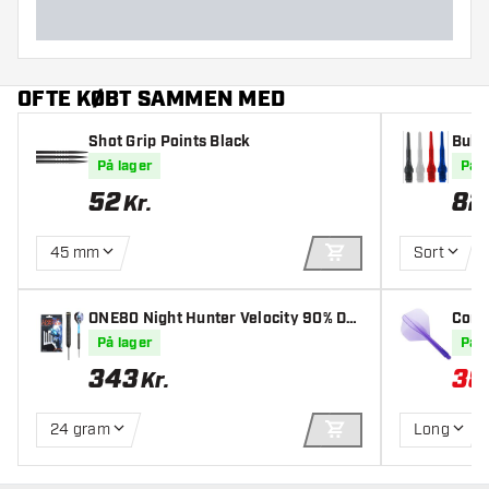
OFTE KØBT SAMMEN MED
Shot Grip Points Black
Bull'
På lager
På l
52
82
Kr.
45 mm
Sort
TILFØJ TIL KURV
ONE80 Night Hunter Velocity 90% Dar
Cond
tpile
tand
På lager
På l
343
38
Kr.
24 gram
Long
TILFØJ TIL KURV