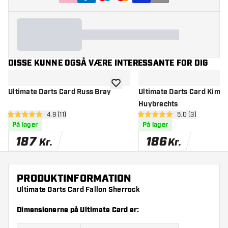
DISSE KUNNE OGSÅ VÆRE INTERESSANTE FOR DIG
tilføje til ønskeliste
Ultimate Darts Card Russ Bray
Ultimate Darts Card Kim
Huybrechts
åbn anmeldelsespanel
4.9 (11)
åbn anmeldelse
5.0 (3)
4.9 bedømmelsesstjerner
5 bedømmelsesstjerner
På lager
På lager
187
186
Kr.
Kr.
PRODUKTINFORMATION
Ultimate Darts Card Fallon Sherrock
Dimensionerne på Ultimate Card er: