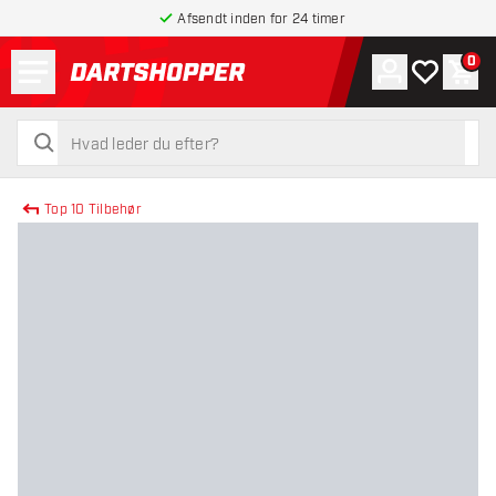
Afsendt inden for 24 timer
Menu
0
Konto
Min ønskel
Indk
tilbage til forsiden
søg
søg
Top 10 Tilbehør