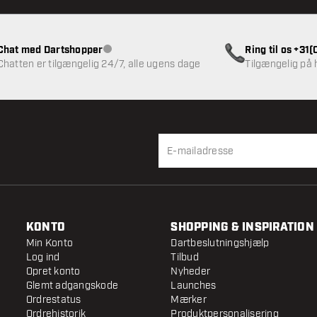
Chat med Dartshopper
Ring til os +31
Kundeservice ikke tilgængelig
Chatten er tilgængelig 24/7, alle ugens dage
Tilgængelig på
KONTO
SHOPPING & INSPIRATION
Min Konto
Dartbeslutningshjælp
Log ind
Tilbud
Opret konto
Nyheder
Glemt adgangskode
Launches
Ordrestatus
Mærker
Ordrehistorik
Produktpersonalisering