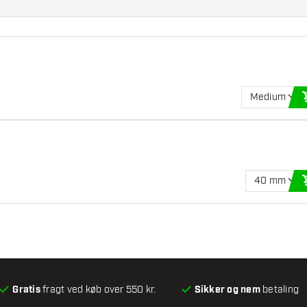
Medium
40 mm
Gratis
fragt ved køb over 550 kr.
Sikker og nem
betaling