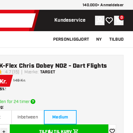
140.000+ Anmeldelser
0
Konto
Min ønskelist
Indkøb
Kundeservice
PERSONLIGGJORT
NY
TILBUD
K-Flex Chris Dobey NO2 - Dart Flights
4.7 (15)
Mærke
:
TARGET
melsesstjerner
Kr.
149 Kr.
5%
!
den for 24 timer
lg
:
t
Inbetween
Medium
+
TILFØJ TIL KURV