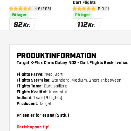
Dart Flights
åbn anmeldelsespanel
4.6 (293)
åbn anmeldelsesp
5.0 (1)
4.6 bedømmelsesstjerner
5 bedømmelsesstjerner
På lager
På lager
82
112
Kr.
Kr.
PRODUKTINFORMATION
Target K-Flex Chris Dobey NO2 - Dart Flights Beskrivelse:
Flights Farve:
hvid, Sort
Flights Størrelse:
Standard, Medium, Short, Inbetween
Flights Tema:
Dart-spillere
Flights Kvalitet:
Kunststof
Indhold:
1 sæt (3 flights)
Producent:
Target
Prisen er for et sæt (3 stk.)
Dartshopper-tip!