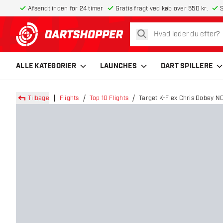
Afsendt inden for 24 timer
Gratis fragt ved køb over 550 kr.
S
søg
tilbage til forsiden
ALLE KATEGORIER
LAUNCHES
DART SPILLERE
Tilbage
Flights
Top 10 Flights
Target K-Flex Chris Dobey NO