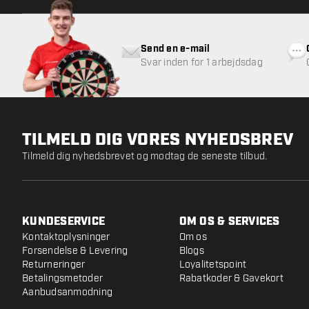
Send en e-mail
Svar inden for 1 arbejdsdag
TILMELD DIG VORES NYHEDSBREV
Tilmeld dig nyhedsbrevet og modtag de seneste tilbud.
KUNDESERVICE
OM OS & SERVICES
Kontaktoplysninger
Om os
Forsendelse & Levering
Blogs
Returneringer
Loyalitetspoint
Betalingsmetoder
Rabatkoder & Gavekort
Aanbudsanmodning