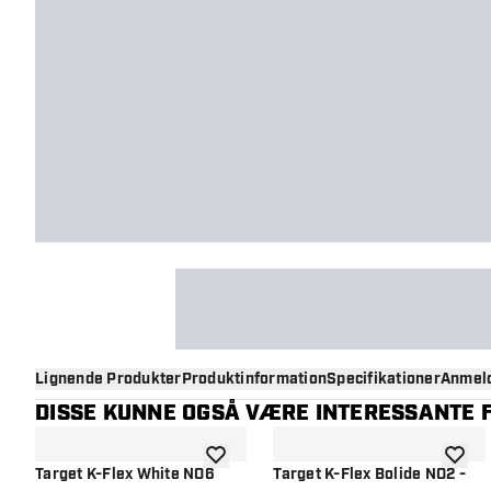
Lignende Produkter
Produktinformation
Specifikationer
Anmeld
DISSE KUNNE OGSÅ VÆRE INTERESSANTE F
tilføje til ønskeliste
tilføje 
Target K-Flex White NO6
Target K-Flex Bolide NO2 -