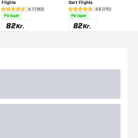
Flights
Dart Flights
D
nel
åbn anmeldelsespanel
4.7 (163)
åbn anmeldelsespane
4.8 (175)
4.7 bedømmelsesstjerner
4.8 bedømmelsesstjerner
4
På lager
På lager
82
82
Kr.
Kr.