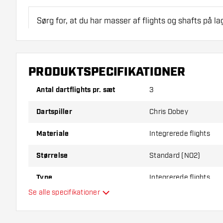
Sørg for, at du har masser af flights og shafts på la
beskadiget eller knækket ved brug.
Prøv en anden form, et andet materiale eller en and
PRODUKTSPECIFIKATIONER
for at finde ud af, hvilken der passer bedst til dig!
Antal dartflights pr. sæt
3
Dartspiller
Chris Dobey
Materiale
Integrerede flights
Størrelse
Standard (NO2)
Type
Integrerede flights
Se alle specifikationer
Fleksibilitet
Yderligere farver