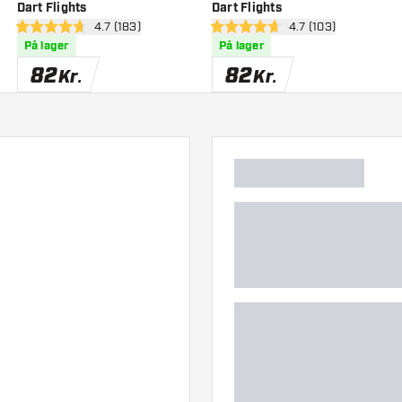
Dart Flights
Dart Flights
anel
åbn anmeldelsespanel
4.7 (183)
åbn anmeldelsespa
4.7 (103)
4.7 bedømmelsesstjerner
4.7 bedømmelsesstjerner
På lager
På lager
82
82
Kr.
Kr.