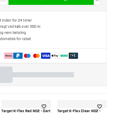
r antal
Øg antal
tilføje til øns
 inden for 24 timer
fragt ved køb over 550 kr.
 og nem betaling
utomatisk for rabat
+
1
l ønskeliste
tilføje til ønskeliste
tilføje til ø
Target K-Flex Red NO2 - Dart
Target K-Flex Clear NO2 -
T