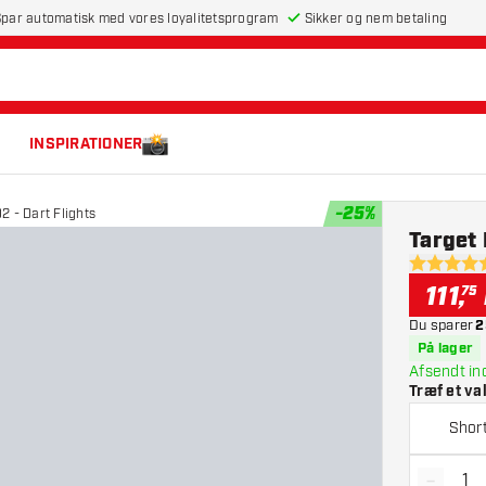
par automatisk med vores loyalitetsprogram
Sikker og nem betaling
INSPIRATIONER
-
25
%
2 - Dart Flights
Target 
4.7 bedøm
111
,
75
Du sparer
2
På lager
Afsendt in
Træf et va
Shor
-