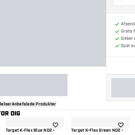
Reducé
Afsendt
Gratis 
Sikker
Spar a
elser
Anbefalede Produkter
OR DIG
til ønskeliste
tilføje til ønskeliste
tilføje ti
Target K-Flex Blue NO2 -
Target K-Flex Green NO2 -