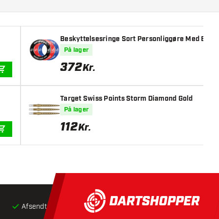
Beskyttelsesringe Sort Personliggøre Med Billede
På lager
372
Kr.
TILFØJ TIL KURV
Target Swiss Points Storm Diamond Gold
På lager
112
Kr.
TILFØJ TIL KURV
Afsendt inden for 24 timer
Gratis
fragt ved køb over 5