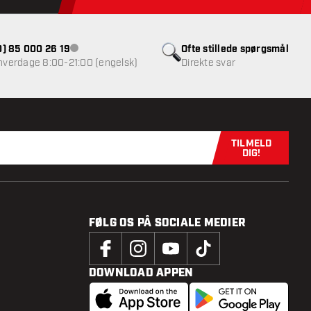
(0) 85 000 26 19
Ofte stillede spørgsmål
Kundeservice ikke tilgængelig
 hverdage 8:00-21:00 (engelsk)
Direkte svar
TILMELD
Tilmeld dig n
DIG!
FØLG OS PÅ SOCIALE MEDIER
DOWNLOAD APPEN