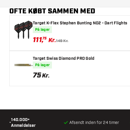
OFTE KØBT SAMMEN MED
Hovedfarve
Target K-Flex Stephen Bunting NO2 - Dart Flights
Længde på skaft
På lager
111
,
75
Kr.
149 Kr.
Target Swiss Diamond PRO Gold
På lager
75
Kr.
140.000+
•
Afsendt inden for 24 timer
Anmeldelser