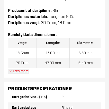
Producent af dartpilene:
Shot
Dartpilenes materiale:
Tungsten 90%
Dartpilenes vægt:
20 Gram, 18 Gram
Bundstykkets dimensioner:
Vægt:
Længde:
Diameter:
18 Gram
45.00 mm
6.30 mm
20 Gram
47.00 mm
6.40 mm
Læs mere
Shot Warrior Taiaha 90% Soft Tip indeholder:
3
Dartpile, 3 Flights og 3 Skafter.
PRODUKTSPECIFIKATIONER
Dart grebniveau (1-5)
2
Dart grebstype
Ringed