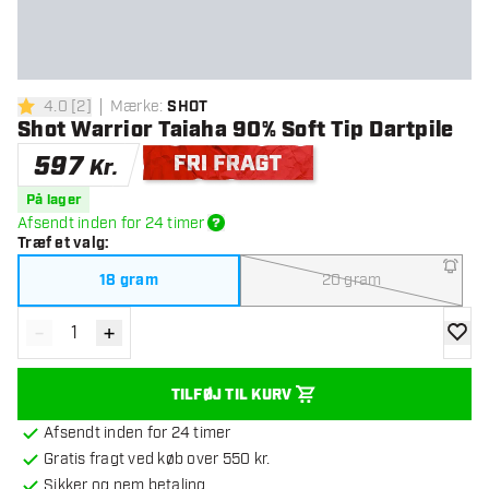
4.0
[
2
]
Mærke
:
SHOT
4 bedømmelsesstjerner
Shot Warrior Taiaha 90% Soft Tip Dartpile
597
Kr.
Gratis levering
På lager
Afsendt inden for 24 timer
Træf et valg
:
18 gram
20 gram
-
+
Reducér antal
Øg antal
tilføje
TILFØJ TIL KURV
Afsendt inden for 24 timer
Gratis fragt ved køb over 550 kr.
Sikker og nem betaling