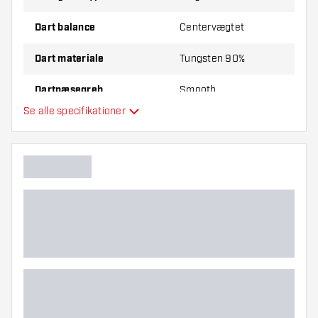
Dart balance
Centervægtet
Dart materiale
Tungsten 90%
Dartnæsegreb
Smooth
Se alle specifikationer
Dartspiller
Dart farve
Dartnæseform
Dart grebzone
Dart form
Dart vægt
Dart diameter (MM)