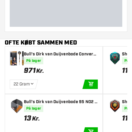
Dart længde (MM)
OFTE KØBT SAMMEN MED
Bull's Dirk van Duijvenbode Converti
Shot
ble Point 95% - Dartpile
- Dar
På lager
På l
971
11
Kr.
K
22 Gram
TILFØJ TIL KURV
Bull's Dirk van Duijvenbode 95 NO2 D
Shot
art Flights
Dart 
På lager
På l
13
11
Kr.
K