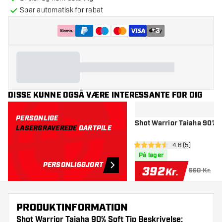
Spar automatisk for rabat
+
3
DISSE KUNNE OGSÅ VÆRE INTERESSANTE FOR DIG
PERSONLIGE
Shot Warrior Taiaha 90% -
LASERGRAVEREDE
DARTPILE
åbn anmeldelse
4.6 (5)
4.6 bedømmelsesstjerner
På lager
PERSONLIGGJORT
392
Kr.
560 Kr.
PRODUKTINFORMATION
Shot Warrior Taiaha 90% Soft Tip Beskrivelse: