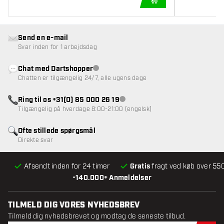
TILFØJ TIL KURV
Send en e-mail
Svar inden for 1 arbejdsdag
Chat med Dartshopper
Kundeservice ikke tilgængelig
Chatten er tilgængelig 24/7, alle ugens dage
Ring til os +31(0) 85 000 26 19
Kundeservice ikke tilgængelig
Tilgængelig på hverdage 8:00-21:00 (engelsk)
Ofte stillede spørgsmål
Direkte svar
Afsendt inden for 24 timer
Gratis
fragt ved køb over 550
•
140.000+ Anmeldelser
TILMELD DIG VORES NYHEDSBREV
Tilmeld dig nyhedsbrevet og modtag de seneste tilbud.