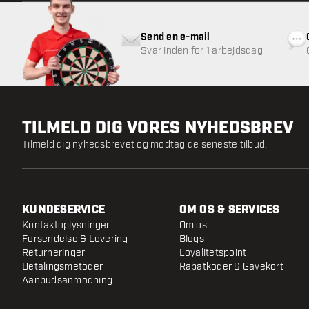
Send en e-mail
Svar inden for 1 arbejdsdag
TILMELD DIG VORES NYHEDSBREV
Tilmeld dig nyhedsbrevet og modtag de seneste tilbud.
KUNDESERVICE
OM OS & SERVICES
Kontaktoplysninger
Om os
Forsendelse & Levering
Blogs
Returneringer
Loyalitetspoint
Betalingsmetoder
Rabatkoder & Gavekort
Aanbudsanmodning