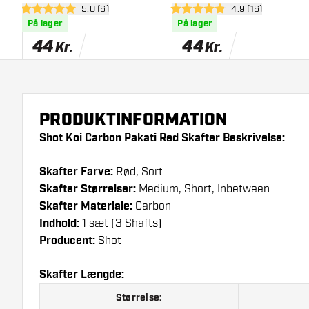
åbn anmeldelsespanel
5.0 (6)
åbn anmeldelsesp
4.9 (16)
5 bedømmelsesstjerner
4.9 bedømmelsesstjerner
På lager
På lager
44
44
Kr.
Kr.
PRODUKTINFORMATION
Shot Koi Carbon Pakati Red Skafter Beskrivelse:
Skafter Farve:
Rød, Sort
Skafter Størrelser:
Medium, Short, Inbetween
Skafter Materiale:
Carbon
Indhold:
1 sæt (3 Shafts)
Producent:
Shot
Skafter Længde:
Størrelse: