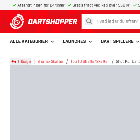
Afsendt inden for 24 timer
Gratis fragt ved køb over 550 kr.
S
søg
tilbage til forsiden
ALLE KATEGORIER
LAUNCHES
DART SPILLERE
Tilbage
Shafts/Skafter
Top 10 Shafts/Skafter
Shot Koi Car