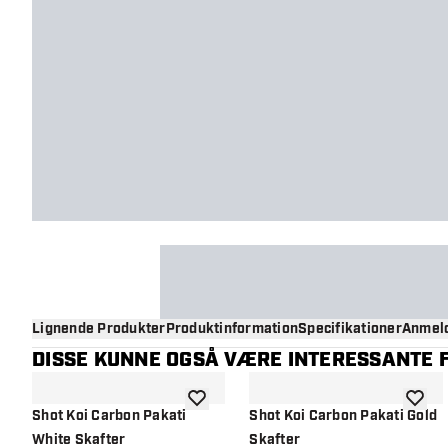
Lignende Produkter
Produktinformation
Specifikationer
Anmeld
DISSE KUNNE OGSÅ VÆRE INTERESSANTE F
tilføje til ønskeliste
tilføje 
Shot Koi Carbon Pakati
Shot Koi Carbon Pakati Gold
White Skafter
Skafter