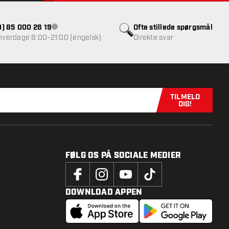
(0) 85 000 26 19
Ofte stillede spørgsmål
Kundeservice ikke tilgængelig
 hverdage 8:00-21:00 (engelsk)
Direkte svar
TILMELD
Tilmeld dig n
DIG!
FØLG OS PÅ SOCIALE MEDIER
DOWNLOAD APPEN