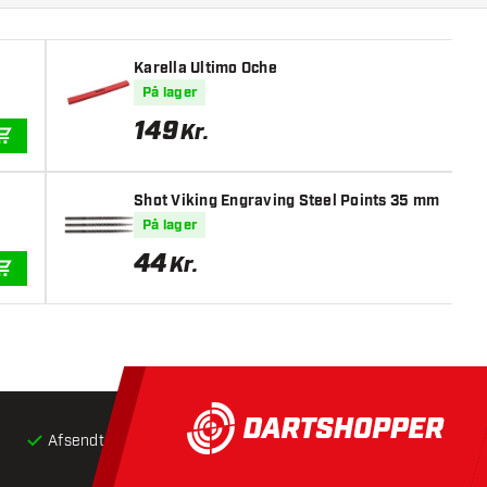
Karella Ultimo Oche
På lager
149
Kr.
TILFØJ TIL KURV
Shot Viking Engraving Steel Points 35 mm
På lager
44
Kr.
TILFØJ TIL KURV
Afsendt inden for 24 timer
Gratis
fragt ved køb over 5