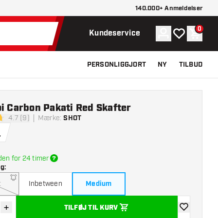
140.000+ Anmeldelser
0
Konto
Min ønskelist
Indkøb
Kundeservice
PERSONLIGGJORT
NY
TILBUD
i Carbon Pakati Red Skafter
4.7 (9)
Mærke
:
SHOT
melsesstjerner
.
den for 24 timer
lg
:
t
Inbetween
Medium
+
TILFØJ TIL KURV
r antal
Øg antal
tilføje til øns