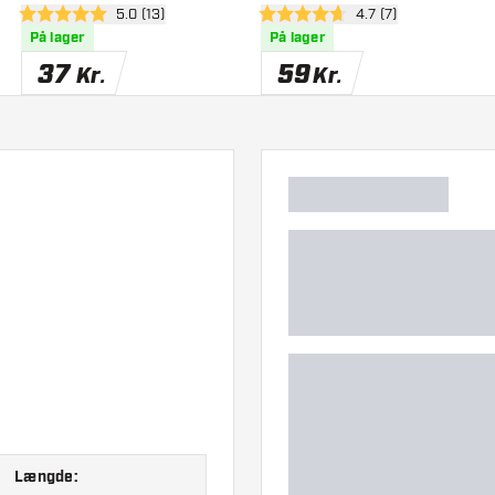
anel
åbn anmeldelsespanel
5.0 (13)
åbn anmeldelsespan
4.7 (7)
5 bedømmelsesstjerner
4.7 bedømmelsesstjerner
På lager
På lager
37
59
Kr.
Kr.
Længde: