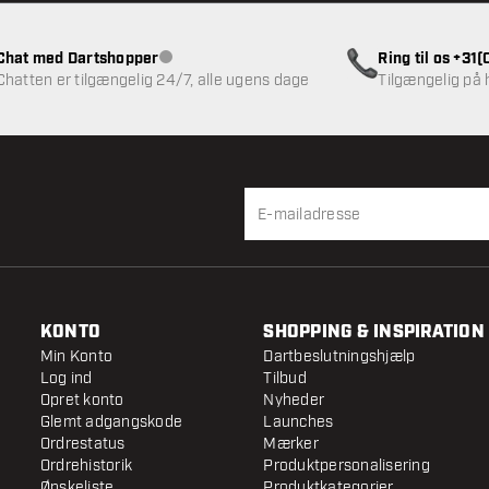
Chat med Dartshopper
Ring til os +31
Kundeservice ikke tilgængelig
Chatten er tilgængelig 24/7, alle ugens dage
Tilgængelig på
KONTO
SHOPPING & INSPIRATION
Min Konto
Dartbeslutningshjælp
Log ind
Tilbud
Opret konto
Nyheder
Glemt adgangskode
Launches
Ordrestatus
Mærker
Ordrehistorik
Produktpersonalisering
Ønskeliste
Produktkategorier