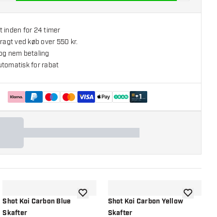
 inden for 24 timer
fragt ved køb over 550 kr.
 og nem betaling
utomatisk for rabat
+
1
l ønskeliste
tilføje til ønskeliste
tilføje til ø
Shot Koi Carbon Blue
Shot Koi Carbon Yellow
S
Skafter
Skafter