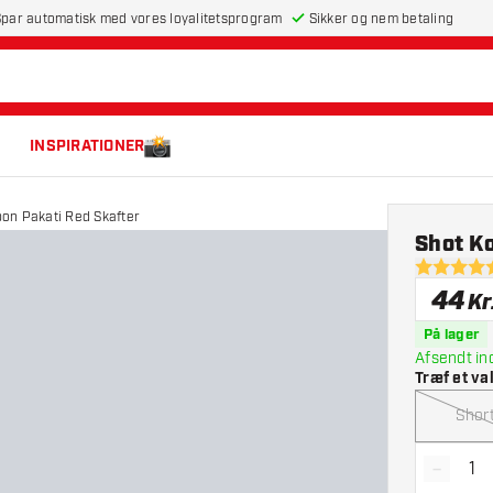
par automatisk med vores loyalitetsprogram
Sikker og nem betaling
INSPIRATIONER
bon Pakati Red Skafter
Shot Ko
4.7 bedøm
44
Kr
På lager
Afsendt in
Træf et va
Shor
-
Reducé