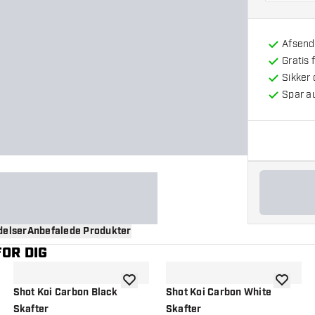
Afsendt
Gratis 
Sikker
Spar a
elser
Anbefalede Produkter
OR DIG
til ønskeliste
tilføje til ønskeliste
tilføje ti
Shot Koi Carbon Black
Shot Koi Carbon White
Skafter
Skafter