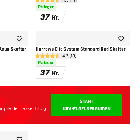
nel
åbn anmeldelsespanel
4.6 (14)
4.6 bedømmelsesstjerner
På lager
37
Kr.
tilføje til ønskeliste
tilføje til ø
Aqua Skafter
Harrows Clic System Standard Red Skafter
nel
åbn anmeldelsespanel
4.7 (18)
4.7 bedømmelsesstjerner
På lager
37
Kr.
START
rtpile der passer til dig.
UDVÆLGELSESGUIDEN