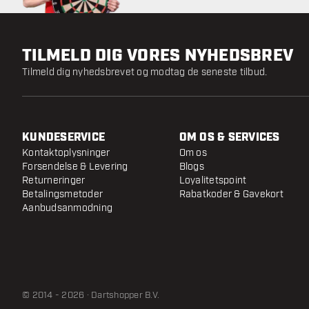
TILMELD DIG VORES NYHEDSBREV
Tilmeld dig nyhedsbrevet og modtag de seneste tilbud.
KUNDESERVICE
OM OS & SERVICES
Kontaktoplysninger
Om os
Forsendelse & Levering
Blogs
Returneringer
Loyalitetspoint
Betalingsmetoder
Rabatkoder & Gavekort
Aanbudsanmodning
© 2014 - 2026 · Dartshopper B.V.