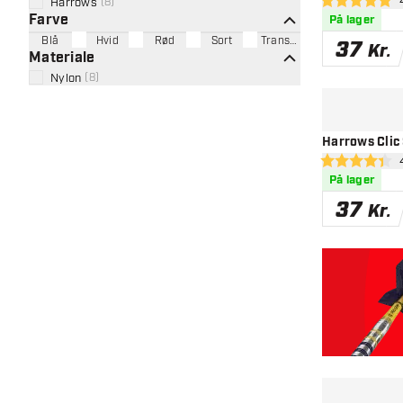
åb
Harrows
(
8
)
4.9 bedømmels
Farve
På lager
Blå
Hvid
Rød
Sort
Transparant
37
Kr.
Materiale
Nylon
(
8
)
Harrows Clic
åbn
4.4 bedømmels
På lager
37
Kr.