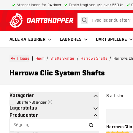
Afsendt inden for 24 timer
Gratis fragt ved køb over 550 kr.
S
søg
tilbage til forsiden
ALLE KATEGORIER
LAUNCHES
DART SPILLERE
Tilbage
Hjem
Shafts Skafter
Harrows Shafts
Harrows Cl
Harrows Clic System Shafts
Kategorier
8
artikler
Skafter/Stænger
(
8
)
Lagerstatus
Producenter
Harrows Clic