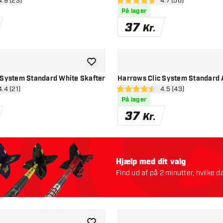
n anmeldelsespanel
4.9 (23)
åbn anmeldelsespa
4.7 (56)
esstjerner
4.7 bedømmelsesstjerner
På lager
37
Kr.
tilføje til ønskeliste
 System Standard White Skafter
Harrows Clic System Standard 
 anmeldelsespanel
4.4 (21)
åbn anmeldelsespa
4.5 (43)
esstjerner
4.5 bedømmelsesstjerner
På lager
37
Kr.
Hjælp med dit valg
Find ud af på 2 minutter, hvilke da
Lad os starte: