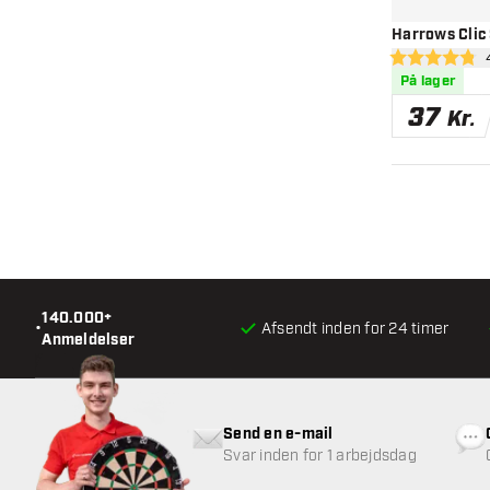
Harrows Clic
åbn
4.8 bedømmels
På lager
37
Kr.
140.000+
•
Afsendt inden for 24 timer
Anmeldelser
Send en e-mail
Svar inden for 1 arbejdsdag