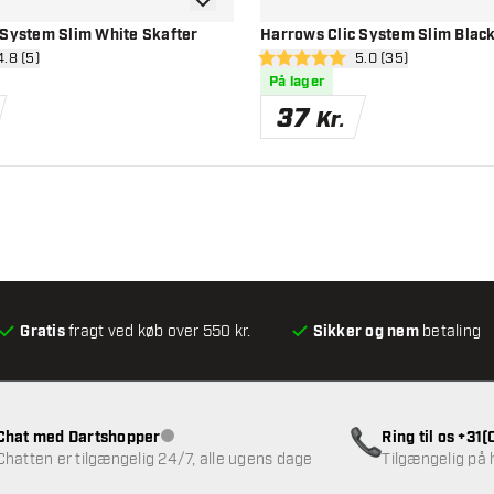
tilføje til ønskeliste
 System Slim White Skafter
Harrows Clic System Slim Black
 anmeldelsespanel
4.8 (5)
åbn anmeldelsespa
5.0 (35)
esstjerner
5 bedømmelsesstjerner
På lager
37
Kr.
Gratis
fragt ved køb over 550 kr.
Sikker og nem
betaling
Chat med Dartshopper
Ring til os +31
Kundeservice ikke tilgængelig
Chatten er tilgængelig 24/7, alle ugens dage
Tilgængelig på