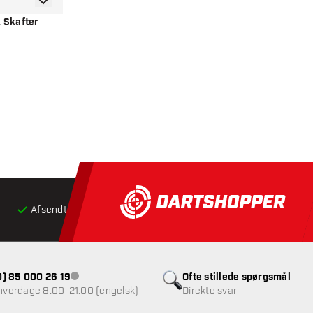
tilføje til ønskeliste
 Skafter
nel
Afsendt inden for 24 timer
Gratis
fragt ved køb over 5
(0) 85 000 26 19
Ofte stillede spørgsmål
Kundeservice ikke tilgængelig
 hverdage 8:00-21:00 (engelsk)
Direkte svar