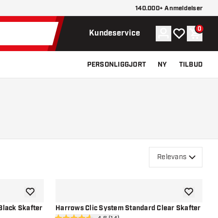
140.000+ Anmeldelser
0
Konto
Min ønskelist
Indkøb
Kundeservice
PERSONLIGGJORT
NY
TILBUD
Relevans
tilføje til ønskeliste
tilføje til ø
Black Skafter
Harrows Clic System Standard Clear Skafter