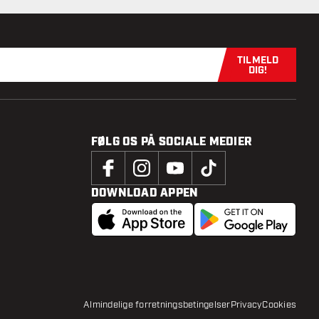
TILMELD
Tilmeld dig n
DIG!
FØLG OS PÅ SOCIALE MEDIER
DOWNLOAD APPEN
Almindelige forretningsbetingelser
Privacy
Cookies