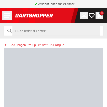
Afsendt inden for 24 timer
Menu
0
Konto
Min ønskel
Indk
tilbage til forsiden
søg
søg
Red Dragon Pro Spiller Soft Tip Dartpile