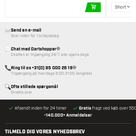
Short
TILFØJ TIL KURV
Send en e-mail
Svar inden for 1 arbejdsdag
Chat med Dartshopper
Kundeservice ikke tilgængelig
Chatten er tilgængelig 24/7, alle ugens dage
Ring til os +31(0) 85 000 26 19
Kundeservice ikke tilgængelig
Tilgængelig på hverdage 8:00-21:00 (engelsk)
Ofte stillede spørgsmål
Direkte svar
Afsendt inden for 24 timer
Gratis
fragt ved køb over 550
•
140.000+ Anmeldelser
TILMELD DIG VORES NYHEDSBREV