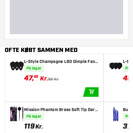
Dart diameter (MM)
Dart længde (MM)
OFTE KØBT SAMMEN MED
L-Style Champagne L9D Dimple Fant
L-Sty
ail Black - Dart Flights
hts
På lager
På l
47
,
49
60
Kr.
56 Kr.
TILFØJ TIL KURV
Mission Phantom Brass Soft Tip Dart
Bull'
pile
På lager
På l
119
37
Kr.