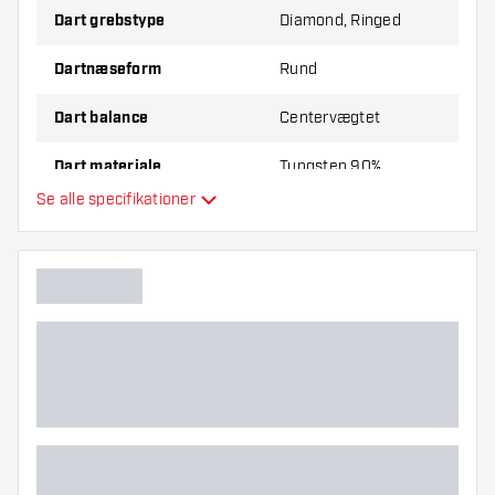
Dart grebstype
Diamond, Ringed
Dartnæseform
Rund
Dart balance
Centervægtet
Dart materiale
Tungsten 90%
Se alle specifikationer
Dartnæsegreb
Dartspiller
Dart farve
Dart grebzone
Dart form
Dart vægt