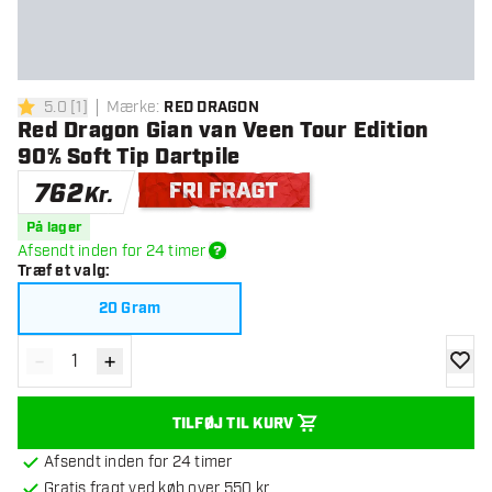
5.0
[
1
]
Mærke
:
RED DRAGON
5 bedømmelsesstjerner
Red Dragon Gian van Veen Tour Edition
90% Soft Tip Dartpile
762
Kr.
Gratis levering
På lager
Afsendt inden for 24 timer
Træf et valg
:
20 Gram
-
+
Reducér antal
Øg antal
tilføje
TILFØJ TIL KURV
Afsendt inden for 24 timer
Gratis fragt ved køb over 550 kr.