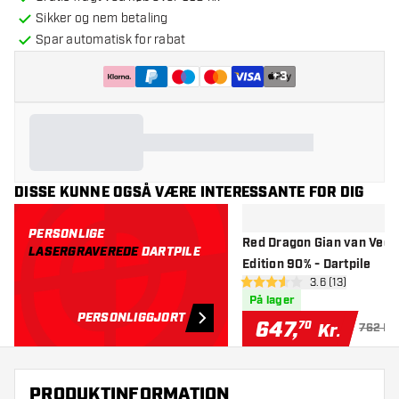
Sikker og nem betaling
Spar automatisk for rabat
+
3
DISSE KUNNE OGSÅ VÆRE INTERESSANTE FOR DIG
PERSONLIGE
Red Dragon Gian van Veen
LASERGRAVEREDE
DARTPILE
Edition 90% - Dartpile
åbn anmeldelse
3.6 (13)
3.6 bedømmelsesstjerner
På lager
PERSONLIGGJORT
647
,
70
Kr.
762 Kr.
PRODUKTINFORMATION