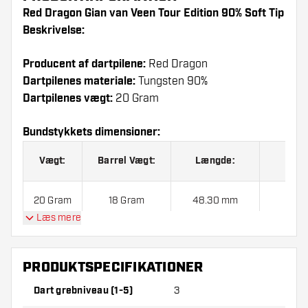
Red Dragon Gian van Veen Tour Edition 90% Soft Tip
Beskrivelse:
Producent af dartpilene:
Red Dragon
Dartpilenes materiale:
Tungsten 90%
Dartpilenes vægt:
20 Gram
Bundstykkets dimensioner:
Vægt:
Barrel Vægt:
Længde:
Diam
20 Gram
18 Gram
48.30 mm
6.0
Læs mere
Red Dragon Gian van Veen Tour Edition 90% Soft Tip
PRODUKTSPECIFIKATIONER
indeholder:
3 Dartpile, 3 Flights og 3 Skafter.
Dart grebniveau (1-5)
3