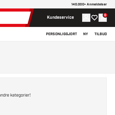
140.000+ Anmeldelser
0
Konto
Min ønskelist
Indkøb
Kundeservice
PERSONLIGGJORT
NY
TILBUD
andre kategorier!