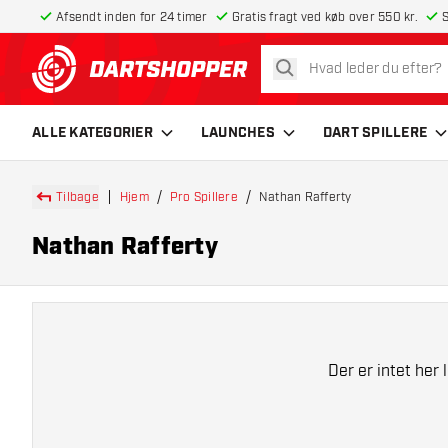
Afsendt inden for 24 timer
Gratis fragt ved køb over 550 kr.
S
søg
tilbage til forsiden
ALLE KATEGORIER
LAUNCHES
DART SPILLERE
Tilbage
Hjem
Pro Spillere
Nathan Rafferty
Nathan Rafferty
Der er intet her