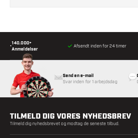
140.000+
•
Afsendt inden for 24 timer
Anmeldelser
Send en e-mail
Svar inden for 1 arbejdsdag
TILMELD DIG VORES NYHEDSBREV
Tilmeld dig nyhedsbrevet og modtag de seneste tilbud.