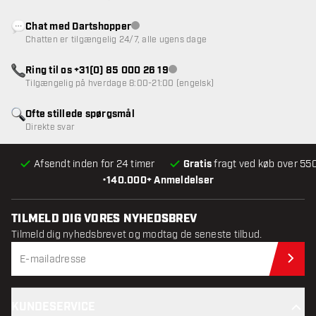
Chat med Dartshopper
Kundeservice ikke tilgængelig
Chatten er tilgængelig 24/7, alle ugens dage
Ring til os +31(0) 85 000 26 19
Kundeservice ikke tilgængelig
Tilgængelig på hverdage 8:00-21:00 (engelsk)
Ofte stillede spørgsmål
Direkte svar
Afsendt inden for 24 timer
Gratis
fragt ved køb over 550
•
140.000+ Anmeldelser
TILMELD DIG VORES NYHEDSBREV
Tilmeld dig nyhedsbrevet og modtag de seneste tilbud.
Til
KUNDESERVICE