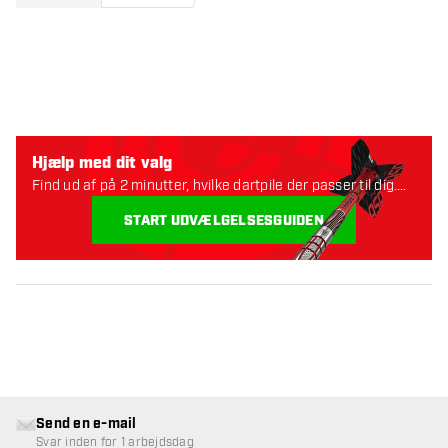
Hjælp med dit valg
Find ud af på 2 minutter, hvilke dartpile der passer til dig.
Lad os starte:
START UDVÆLGELSESGUIDEN
Send en e-mail
Svar inden for 1 arbejdsdag