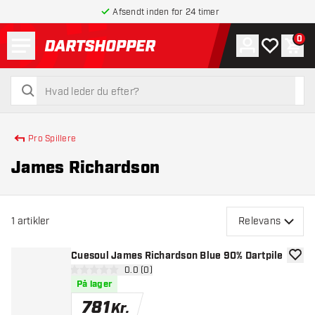
Afsendt inden for 24 timer
Menu
0
Konto
Min ønskel
Indk
tilbage til forsiden
søg
søg
Pro Spillere
James Richardson
1
artikler
Relevans
Cuesoul James Richardson Blue 90% Dartpile
tilføje
åbn anmeldelsespanel
0.0 (0)
0 bedømmelsesstjerner
På lager
781
Kr.