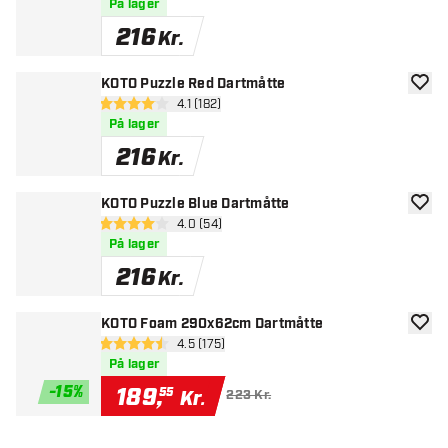
På lager
216
Kr.
KOTO Puzzle Red Dartmåtte
tilføje
åbn anmeldelsespanel
4.1 (182)
4.1 bedømmelsesstjerner
På lager
216
Kr.
KOTO Puzzle Blue Dartmåtte
tilføje
åbn anmeldelsespanel
4.0 (54)
4 bedømmelsesstjerner
På lager
216
Kr.
KOTO Foam 290x62cm Dartmåtte
tilføje
åbn anmeldelsespanel
4.5 (175)
4.5 bedømmelsesstjerner
På lager
-
15
%
189
,
55
Kr.
223 Kr.