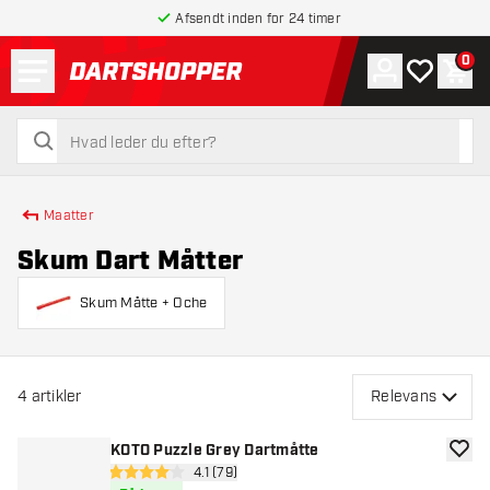
Afsendt inden for 24 timer
Menu
0
Konto
Min ønskel
Indk
tilbage til forsiden
søg
søg
Maatter
Skum Dart Måtter
Skum Måtte + Oche
4
artikler
Relevans
KOTO Puzzle Grey Dartmåtte
tilføje
åbn anmeldelsespanel
4.1 (79)
4.1 bedømmelsesstjerner