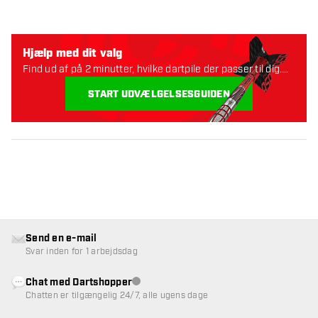
Hjælp med dit valg
Find ud af på 2 minutter, hvilke dartpile der passer til dig.
Lad os starte:
START UDVÆLGELSESGUIDEN
Send en e-mail
Svar inden for 1 arbejdsdag
Chat med Dartshopper
Kundeservice ikke tilgængelig
Chatten er tilgængelig 24/7, alle ugens dage