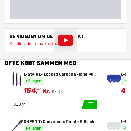
SE VIDEOEN OM DETTE PRODUKT
Se alle videoer på YouTube
OFTE KØBT SAMMEN MED
L-Style L- Locked Carbon 2-Tone Pur
L-St
ple Skafter
ape B
På lager
På l
164
,
49
90
Kr.
194 Kr.
330
TILFØJ TIL KURV
ONE80 Ti Conversion Point - E Black
L-St
ape W
På lager
På l