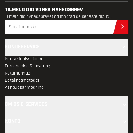
TILMELD DIG VORES NYHEDSBREV
Tilmeld dig nyhedsbrevet og modtag de seneste tilbud.
Til
KUNDESERVICE
Kontaktoplysninger
Forsendelse & Levering
Returneringer
Betalingsmetoder
Aanbudsanmodning
OM OS & SERVICES
KONTO