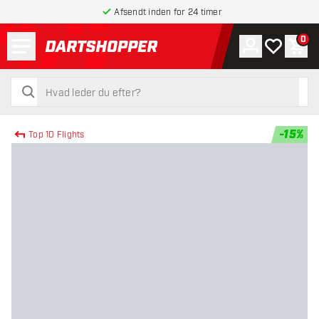
Afsendt inden for 24 timer
Menu
0
Konto
Min ønskel
Indk
tilbage til forsiden
søg
søg
-
15
%
Top 10 Flights