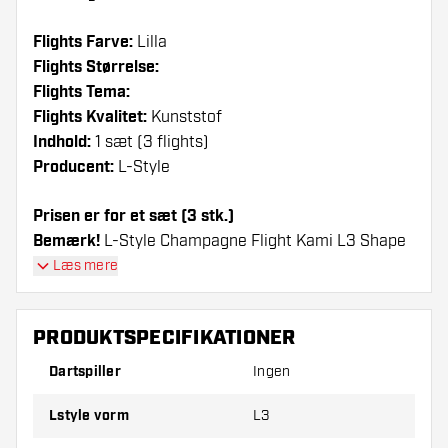
Flights Farve:
Lilla
Flights Størrelse:
Flights Tema:
Flights Kvalitet:
Kunststof
Indhold:
1 sæt (3 flights)
Producent:
L-Style
Prisen er for et sæt (3 stk.)
Bemærk!
L-Style Champagne Flight Kami L3 Shape
Purple - Dart Flights kan kun bruges med L-Style
Læs mere
shafts eller Nylon shafts fra andre mærker.
PRODUKTSPECIFIKATIONER
Dartshopper-tip!
Dartspiller
Ingen
Sørg for, at du har masser af flights og shafts
på lager. Disse kan blive beskadiget eller
Lstyle vorm
L3
knækket ved brug.