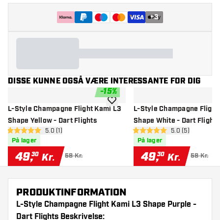
+
3
DISSE KUNNE OGSÅ VÆRE INTERESSANTE FOR DIG
-
15
%
tilføje til ønskeliste
L-Style Champagne Flight Kami L3
L-Style Champagne Flight
Shape Yellow - Dart Flights
Shape White - Dart Flights
åbn anmeldelsespanel
5.0 (1)
åbn anmeldelse
5.0 (5)
5 bedømmelsesstjerner
5 bedømmelsesstjerner
På lager
På lager
49
,
49
,
30
30
Kr.
Kr.
58 Kr.
58 Kr.
PRODUKTINFORMATION
L-Style Champagne Flight Kami L3 Shape Purple -
Dart Flights Beskrivelse: