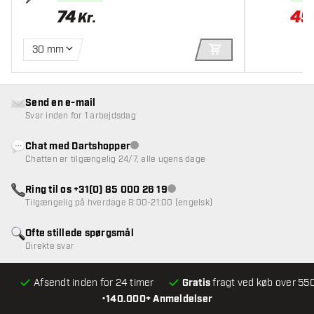
74
49
Kr.
30 mm
TILFØJ TIL KURV
Send en e-mail
Svar inden for 1 arbejdsdag
Chat med Dartshopper
Kundeservice ikke tilgængelig
Chatten er tilgængelig 24/7, alle ugens dage
Ring til os +31(0) 85 000 26 19
Kundeservice ikke tilgængelig
Tilgængelig på hverdage 8:00-21:00 (engelsk)
Ofte stillede spørgsmål
Direkte svar
Afsendt inden for 24 timer
Gratis
fragt ved køb over 550
•
140.000+ Anmeldelser