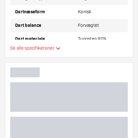
Dartnæseform
Konisk
Dart balance
Forvægtet
Dart materiale
Tungsten 90%
Se alle specifikationer
Dartnæsegreb
Dartspiller
Dart farve
Dart grebzone
Dart form
Dart vægt
Dart diameter (MM)