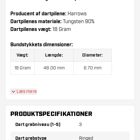
Producent af dartpilene:
Harrows
Dartpilenes materiale:
Tungsten 90%
Dartpilenes vægt:
18 Gram
Bundstykkets dimensioner:
Vægt:
Længde:
Diameter:
18 Gram
48.00 mm
6.70 mm
Harrows V-Wing 90% Soft Tip indeholder:
3 Dartpile,
Læs mere
3 Flights og 3 Skafter.
PRODUKTSPECIFIKATIONER
Dart grebniveau (1-5)
3
Dart grebstype
Ringed