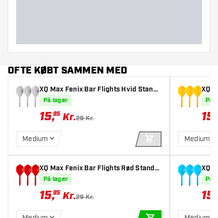
Dart længde (MM)
OFTE KØBT SAMMEN MED
XQ Max Fenix Bar Flights Hvid Standa
XQ M
rd - Dart Flights
d - D
På lager
På l
15
,
15
,
95
Kr.
29 Kr.
Medium
Medium
TILFØJ TIL KURV
XQ Max Fenix Bar Flights Rød Standa
XQ M
rd - Dart Flights
rd - 
På lager
På l
15
,
15
,
95
Kr.
29 Kr.
Medium
Medium