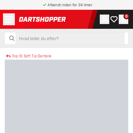
Afsendt inden for 24 timer
Menu
0
Konto
Min ønskel
Indk
tilbage til forsiden
søg
søg
Top 10 Soft Tip Dartpile