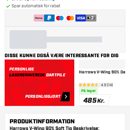
Spar automatisk for rabat
+
3
DISSE KUNNE OGSÅ VÆRE INTERESSANTE FOR DIG
PERSONLIGE
Harrows V-Wing 90% Dartp
LASERGRAVEREDE
DARTPILE
åbn anmeldelse
4.6 (14)
4.6 bedømmelsesstjerner
På lager
PERSONLIGGJORT
485
Kr.
PRODUKTINFORMATION
Harrows V-Wing 90% Soft Tip Beskrivelse: