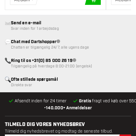
TILFØJ TIL KURV
Send en e-mail
Svar inden for 1 arbejdsdag
Chat med Dartshopper
Kundeservice ikke tilgængelig
Chatten er tilgængelig 24/7, alle ugens dage
Ring til os +31(0) 85 000 26 19
Kundeservice ikke tilgængelig
Tilgængelig på hverdage 8:00-21:00 (engelsk)
Ofte stillede spørgsmål
Direkte svar
Afsendt inden for 24 timer
Gratis
fragt ved køb over 550
•
140.000+ Anmeldelser
TILMELD DIG VORES NYHEDSBREV
Tilmeld dig nyhedsbrevet og modtag de seneste tilbud.