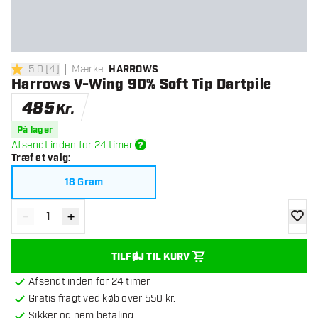
5.0
[
4
]
Mærke
:
HARROWS
5 bedømmelsesstjerner
Harrows V-Wing 90% Soft Tip Dartpile
485
Kr.
På lager
Afsendt inden for 24 timer
Træf et valg
:
18 Gram
-
+
Reducér antal
Øg antal
tilføje
TILFØJ TIL KURV
Afsendt inden for 24 timer
Gratis fragt ved køb over 550 kr.
Sikker og nem betaling