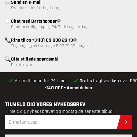
Send en e-mail
Svar inden for 1 arbejdsdag
Chat med Dartshopper
Kundeservice ikke tilgængelig
Chatten er tilgængelig 24/7, alle ugens dage
Ring til os +31(0) 85 000 26 19
Kundeservice ikke tilgængelig
Tilgængelig på hverdage 8:00-21:00 (engelsk)
Ofte stillede spørgsmål
Direkte svar
Afsendt inden for 24 timer
Gratis
fragt ved køb over 550
•
140.000+ Anmeldelser
TILMELD DIG VORES NYHEDSBREV
Tilmeld dig nyhedsbrevet og modtag de seneste tilbud.
Til