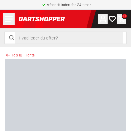
Afsendt inden for 24 timer
Menu
0
Konto
Min ønskel
Indk
tilbage til forsiden
søg
søg
Top 10 Flights