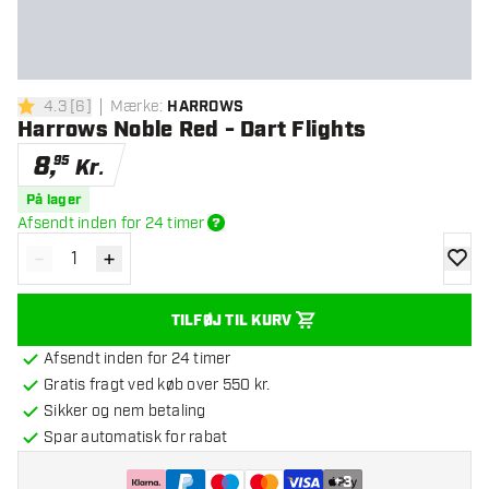
4.3
[
6
]
Mærke
:
HARROWS
4.3 bedømmelsesstjerner
Harrows Noble Red - Dart Flights
8
,
95
Kr.
På lager
Afsendt inden for 24 timer
-
+
Reducér antal
Øg antal
tilføje
TILFØJ TIL KURV
Afsendt inden for 24 timer
Gratis fragt ved køb over 550 kr.
Sikker og nem betaling
Spar automatisk for rabat
+
3