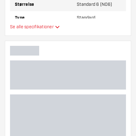
Størrelse
Standard 6 (NO6)
Type
Standard
Se alle specifikationer
Fleksibilitet
Hovedfarve