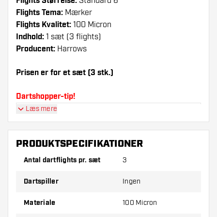
Flights Størrelse:
Standard 6
Flights Tema:
Mærker
Flights Kvalitet:
100 Micron
Indhold:
1 sæt (3 flights)
Producent:
Harrows
Prisen er for et sæt (3 stk.)
Dartshopper-tip!
Læs mere
Sørg for, at du har masser af flights og shafts
på lager. Disse kan blive beskadiget eller
knækket ved brug.
PRODUKTSPECIFIKATIONER
Antal dartflights pr. sæt
3
Prøv en anden form, et andet materiale eller en
anden tykkelse på flights for at finde ud af,
Dartspiller
Ingen
hvilken der passer bedst til dig!
Materiale
100 Micron