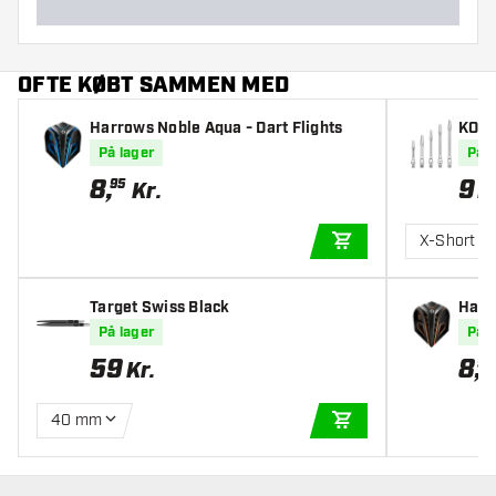
OFTE KØBT SAMMEN MED
Harrows Noble Aqua - Dart Flights
KOTO
fter
På lager
På l
8
,
9
95
Kr.
K
X-Short
TILFØJ TIL KURV
Target Swiss Black
Harr
På lager
På l
59
8
,
95
Kr.
40 mm
TILFØJ TIL KURV