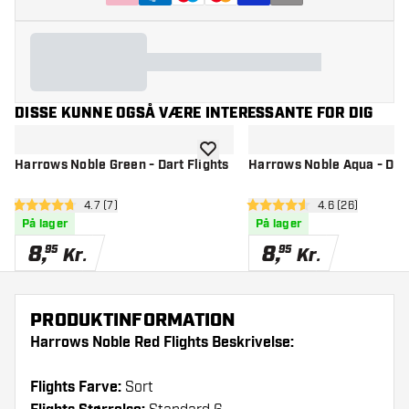
DISSE KUNNE OGSÅ VÆRE INTERESSANTE FOR DIG
tilføje til ønskeliste
Harrows Noble Green - Dart Flights
Harrows Noble Aqua - Dart
åbn anmeldelsespanel
4.7 (7)
åbn anmeldelse
4.6 (26)
4.7 bedømmelsesstjerner
4.6 bedømmelsesstjerner
På lager
På lager
8
,
8
,
95
95
Kr.
Kr.
PRODUKTINFORMATION
Harrows Noble Red Flights Beskrivelse:
Flights Farve:
Sort