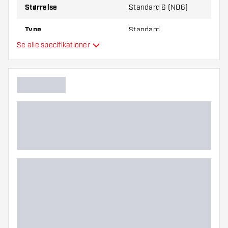
Størrelse
Standard 6 (NO6)
Type
Standard
Se alle specifikationer
Fleksibilitet
Yderligere farver
Hovedfarve