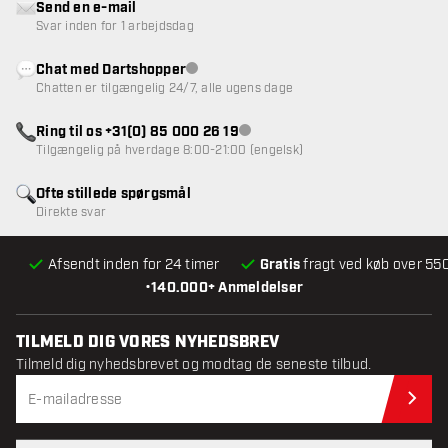
Send en e-mail
Svar inden for 1 arbejdsdag
Chat med Dartshopper
Kundeservice ikke tilgængelig
Chatten er tilgængelig 24/7, alle ugens dage
Ring til os +31(0) 85 000 26 19
Kundeservice ikke tilgængelig
Tilgængelig på hverdage 8:00-21:00 (engelsk)
Ofte stillede spørgsmål
Direkte svar
Afsendt inden for 24 timer
Gratis
fragt ved køb over 550
•
140.000+ Anmeldelser
TILMELD DIG VORES NYHEDSBREV
Tilmeld dig nyhedsbrevet og modtag de seneste tilbud.
Til