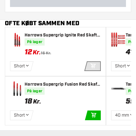
OFTE KØBT SAMMEN MED
Harrows Supergrip Ignite Red Skafte
Targe
r
På lager
På l
12
41
Kr.
16 Kr.
Short
Short
TILFØJ TIL KURV
Harrows Supergrip Fusion Red Skaft
Targ
er
På lager
På l
18
59
Kr.
Short
40 mm
TILFØJ TIL KURV