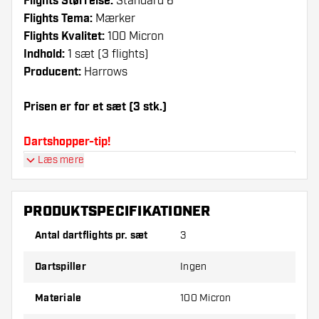
Flights Størrelse:
Standard 6
Flights Tema:
Mærker
Flights Kvalitet:
100 Micron
Indhold:
1 sæt (3 flights)
Producent:
Harrows
Prisen er for et sæt (3 stk.)
Dartshopper-tip!
Læs mere
Sørg for, at du har masser af flights og shafts
på lager. Disse kan blive beskadiget eller
knækket ved brug.
PRODUKTSPECIFIKATIONER
Antal dartflights pr. sæt
3
Prøv en anden form, et andet materiale eller en
anden tykkelse på flights for at finde ud af,
Dartspiller
Ingen
hvilken der passer bedst til dig!
Materiale
100 Micron