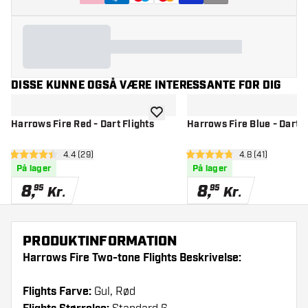
DISSE KUNNE OGSÅ VÆRE INTERESSANTE FOR DIG
tilføje til ønskeliste
Harrows Fire Red - Dart Flights
Harrows Fire Blue - Dart F
åbn anmeldelsespanel
4.4 (29)
åbn anmeldelse
4.8 (41)
4.4 bedømmelsesstjerner
4.8 bedømmelsesstjerner
På lager
På lager
8
,
8
,
95
95
Kr.
Kr.
PRODUKTINFORMATION
Harrows Fire Two-tone Flights Beskrivelse:
Flights Farve:
Gul, Rød