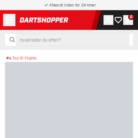
Afsendt inden for 24 timer
Menu
0
Konto
Min ønskel
Indk
tilbage til forsiden
søg
søg
Top 10 Flights