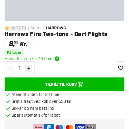
4.9
[
10
]
Mærke
:
HARROWS
4.9 bedømmelsesstjerner
Harrows Fire Two-tone - Dart Flights
8
,
95
Kr.
På lager
Afsendt inden for 24 timer
-
+
Reducér antal
Øg antal
tilføje
TILFØJ TIL KURV
Afsendt inden for 24 timer
Gratis fragt ved køb over 550 kr.
Sikker og nem betaling
Spar automatisk for rabat
+
3