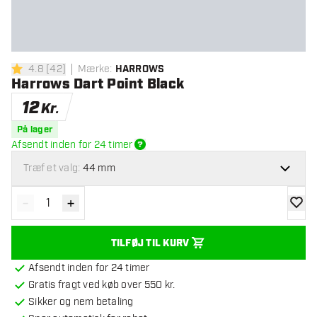
4.8
[
42
]
Mærke
:
HARROWS
4.8 bedømmelsesstjerner
Harrows Dart Point Black
12
Kr.
På lager
Afsendt inden for 24 timer
Træf et valg:
44 mm
-
+
Reducér antal
Øg antal
tilføje
TILFØJ TIL KURV
Afsendt inden for 24 timer
Gratis fragt ved køb over 550 kr.
Sikker og nem betaling