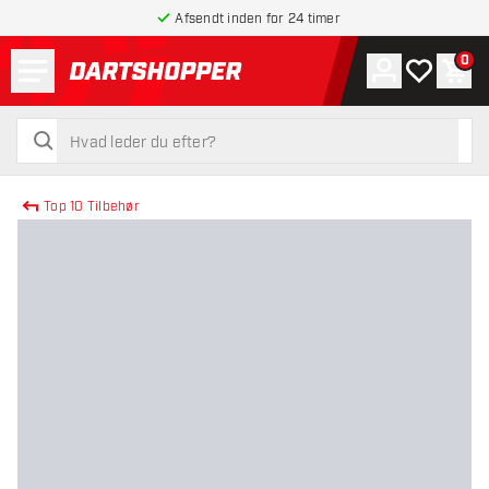
Afsendt inden for 24 timer
Menu
0
Konto
Min ønskel
Indk
tilbage til forsiden
søg
søg
Top 10 Tilbehør