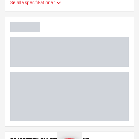
Se alle specifikationer
Hovedfarve
Dartspidser længde