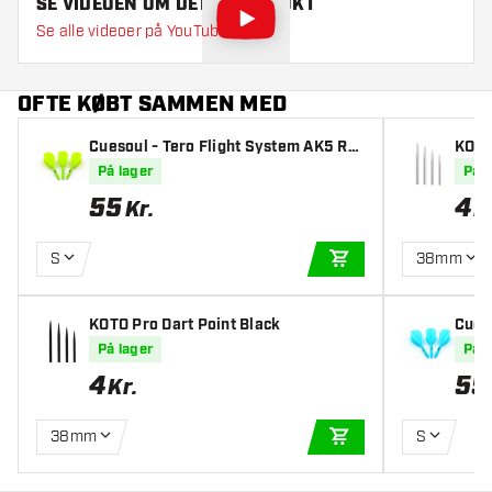
SE VIDEOEN OM DETTE PRODUKT
Se alle videoer på YouTube
OFTE KØBT SAMMEN MED
Cuesoul - Tero Flight System AK5 Ro
KOTO 
st Teardrop - Green
På lager
På l
55
4
Kr.
K
S
38mm
TILFØJ TIL KURV
KOTO Pro Dart Point Black
Cues
st Te
På lager
På l
4
55
Kr.
38mm
S
TILFØJ TIL KURV