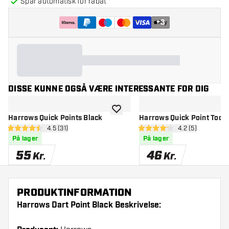
Spar automatisk for rabat
+
3
DISSE KUNNE OGSÅ VÆRE INTERESSANTE FOR DIG
tilføje til ønskeliste
Harrows Quick Points Black
Harrows Quick Point Tool
åbn anmeldelsespanel
4.5 (31)
åbn anmeldelse
4.2 (5)
4.5 bedømmelsesstjerner
4.2 bedømmelsesstjerner
På lager
På lager
55
46
Kr.
Kr.
PRODUKTINFORMATION
Harrows Dart Point Black Beskrivelse: