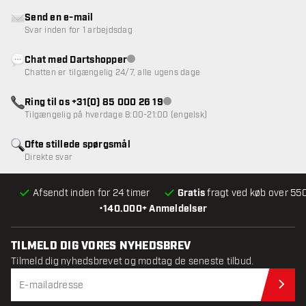
Send en e-mail
Svar inden for 1 arbejdsdag
Chat med Dartshopper
Kundeservice ikke tilgængelig
Chatten er tilgængelig 24/7, alle ugens dage
Ring til os +31(0) 85 000 26 19
Kundeservice ikke tilgængelig
Tilgængelig på hverdage 8:00-21:00 (engelsk)
Ofte stillede spørgsmål
Direkte svar
Afsendt inden for 24 timer
Gratis
fragt ved køb over 550
•
140.000+ Anmeldelser
TILMELD DIG VORES NYHEDSBREV
Tilmeld dig nyhedsbrevet og modtag de seneste tilbud.
Til