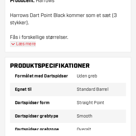
Producent:
Harrows
Harrows Dart Point Black kommer som et sæt (3
stykker).
Fås i forskellige størrelser.
Læs mere
PRODUKTSPECIFIKATIONER
Formålet med Dartspidser
Uden greb
Egnet til
Standard Barrel
Dartspidser form
Straight Point
Dartspidser grebtype
Smooth
Dartspidser grebzone
Overalt