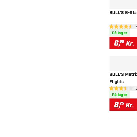
BULL'S B-Star
åbn
4.5 bedømmels
På lager
6
,
60
Kr.
BULL'S Metrix
Flights
åbn
3.5 bedømmels
På lager
8
,
25
Kr.