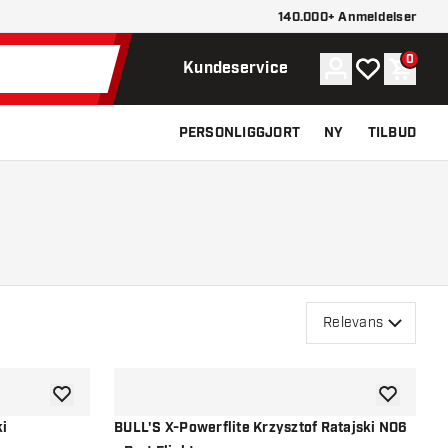
140.000+ Anmeldelser
0
Konto
Min ønskelist
Indkøb
Kundeservice
PERSONLIGGJORT
NY
TILBUD
Relevans
tilføje til ønskeliste
tilføje til ø
ki
BULL'S X-Powerflite Krzysztof Ratajski NO6