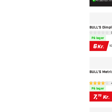
Afsendt in
BULL'S Dimple
åbn
0 bedømmelses
På lager
6
Kr.
1
BULL'S Metrix
åbn
4.2 bedømmels
På lager
7
,
70
Kr.