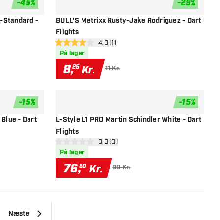
-
45
%
-
25
%
tilføje til ønskeliste
tilføje til ø
-Standard -
BULL'S Metrixx Rusty-Jake Rodriguez - Dart
Flights
el
åbn anmeldelsespanel
4.0 (1)
4 bedømmelsesstjerner
På lager
8
,
25
Kr.
11 Kr.
-
15
%
-
15
%
tilføje til ønskeliste
tilføje til ø
 Blue - Dart
L-Style L1 PRO Martin Schindler White - Dart
Flights
el
åbn anmeldelsespanel
0.0 (0)
0 bedømmelsesstjerner
På lager
76
,
50
Kr.
90 Kr.
Næste