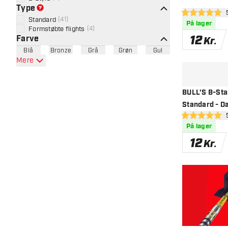
Type
åbn
5 bedømmelses
Standard
(
41
)
På lager
Formstøbte flights
(
4
)
12
Farve
Kr.
Blå
Bronze
Grå
Grøn
Gul
Mere
BULL'S B-Star
Standard - Da
åbn
5 bedømmelses
På lager
12
Kr.