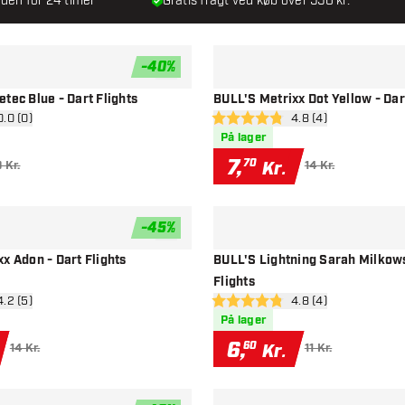
den for 24 timer
Gratis fragt ved køb over 550 kr.
-
40
%
tilføje til ønskeliste
tec Blue - Dart Flights
BULL'S Metrixx Dot Yellow - Dar
 anmeldelsespanel
0.0 (0)
åbn anmeldelsespan
4.8 (4)
stjerner
4.8 bedømmelsesstjerner
På lager
7
,
70
Kr.
0 Kr.
14 Kr.
-
45
%
tilføje til ønskeliste
x Adon - Dart Flights
BULL'S Lightning Sarah Milkows
Flights
 anmeldelsespanel
4.2 (5)
åbn anmeldelsespan
4.8 (4)
esstjerner
4.8 bedømmelsesstjerner
På lager
6
,
60
Kr.
14 Kr.
11 Kr.