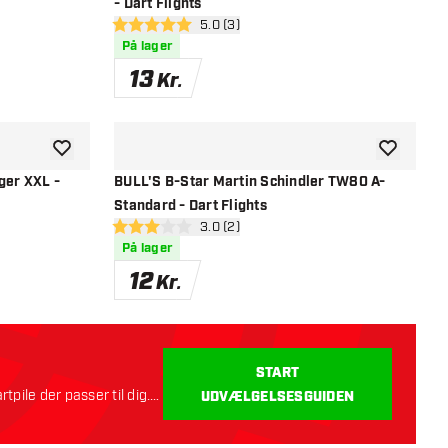
- Dart Flights
el
åbn anmeldelsespanel
5.0 (3)
5 bedømmelsesstjerner
På lager
13
Kr.
tilføje til ønskeliste
tilføje til ø
ger XXL -
BULL'S B-Star Martin Schindler TW80 A-
Standard - Dart Flights
el
åbn anmeldelsespanel
3.0 (2)
3 bedømmelsesstjerner
På lager
12
Kr.
START
rtpile der passer til dig.
UDVÆLGELSESGUIDEN