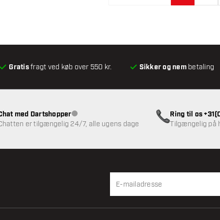
Gratis
fragt ved køb over 550 kr.
Sikker og nem
betaling
Chat med Dartshopper
Ring til os +31
Kundeservice ikke tilgængelig
Chatten er tilgængelig 24/7, alle ugens dage
Tilgængelig på