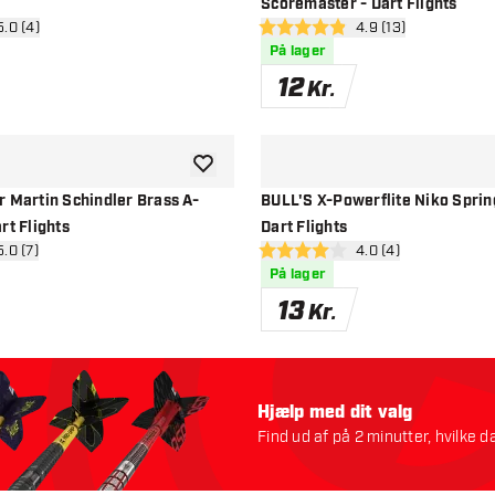
Scoremaster - Dart Flights
 anmeldelsespanel
5.0 (4)
åbn anmeldelsespan
4.9 (13)
stjerner
4.9 bedømmelsesstjerner
På lager
12
Kr.
tilføje til ønskeliste
 Martin Schindler Brass A-
BULL'S X-Powerflite Niko Sprin
rt Flights
Dart Flights
 anmeldelsespanel
5.0 (7)
åbn anmeldelsespan
4.0 (4)
stjerner
4 bedømmelsesstjerner
På lager
13
Kr.
Hjælp med dit valg
Find ud af på 2 minutter, hvilke da
Lad os starte: