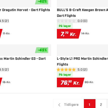
-
40
%
tilføje til ønskeliste
 Dragutin Horvat - Dart Flights
BULL'S B-Craft Keegan Brown A
Dart Flights
 anmeldelsespanel
4.5 (2)
åbn anmeldelsespan
0.0 (0)
esstjerner
0 bedømmelsesstjerner
På lager
7
,
70
Kr.
11 Kr.
14 Kr.
-
45
%
tilføje til ønskeliste
x Martin Schindler G3 - Dart
L-Style L1 PRO Martin Schindler
Flights
 anmeldelsespanel
3.5 (2)
åbn anmeldelsespan
5.0 (2)
esstjerner
5 bedømmelsesstjerner
På lager
76
,
50
Kr.
15 Kr.
90 Kr.
Tidligere
1
2