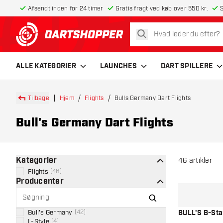
Afsendt inden for 24 timer
Gratis fragt ved køb over 550 kr.
S
søg
tilbage til forsiden
ALLE KATEGORIER
LAUNCHES
DART SPILLERE
Tilbage
Hjem
Flights
Bulls Germany Dart Flights
Bull's Germany Dart Flights
Kategorier
46
artikler
Flights
(
46
)
Producenter
Bull's Germany
(
42
)
BULL'S B-Star
L-Style
(
4
)