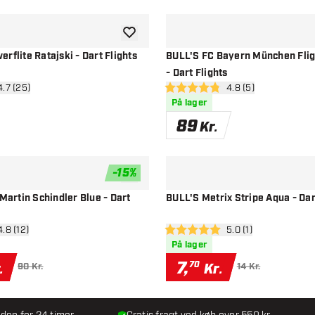
tilføje til ønskeliste
rflite Ratajski - Dart Flights
BULL'S FC Bayern München Fligh
- Dart Flights
 anmeldelsespanel
4.7 (25)
åbn anmeldelsespan
4.8 (5)
sstjerner
4.8 bedømmelsesstjerner
På lager
89
Kr.
-
15
%
tilføje til ønskeliste
 Martin Schindler Blue - Dart
BULL'S Metrix Stripe Aqua - Dar
 anmeldelsespanel
4.8 (12)
åbn anmeldelsespan
5.0 (1)
esstjerner
5 bedømmelsesstjerner
På lager
7
,
70
.
Kr.
90 Kr.
14 Kr.