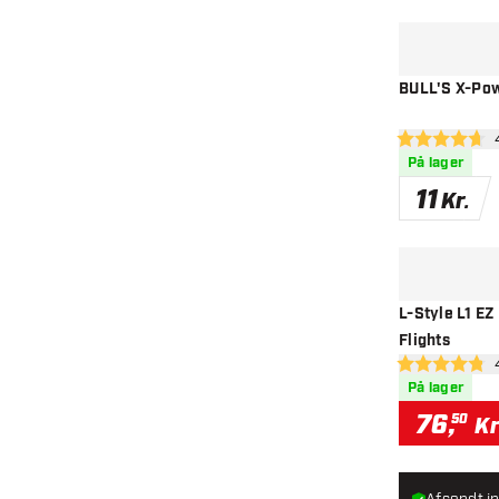
BULL'S X-Powe
åbn
4.7 bedømmelse
På lager
11
Kr.
L-Style L1 EZ
Flights
åbn
4.8 bedømmels
På lager
76
,
50
Kr