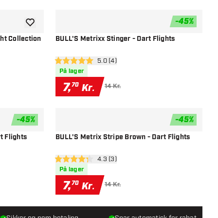
-
45
%
tilføje til ønskeliste
tilføje til ø
t Collection
BULL'S Metrixx Stinger - Dart Flights
el
åbn anmeldelsespanel
5.0 (4)
5 bedømmelsesstjerner
På lager
7
,
70
Kr.
14 Kr.
-
45
%
-
45
%
tilføje til ønskeliste
tilføje til ø
t Flights
BULL'S Metrix Stripe Brown - Dart Flights
el
åbn anmeldelsespanel
4.3 (3)
4.3 bedømmelsesstjerner
På lager
7
,
70
Kr.
14 Kr.