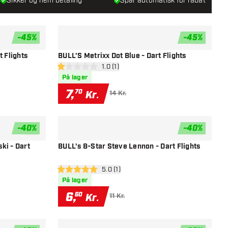
Sikker og nem betaling
Spar automatisk for rabat
-
45
%
-
45
%
tilføje til ønskeliste
tilføje til ø
t Flights
BULL'S Metrixx Dot Blue - Dart Flights
el
åbn anmeldelsespanel
1.0 (1)
1 bedømmelsesstjerner
På lager
7
,
70
Kr.
14 Kr.
-
40
%
-
40
%
tilføje til ønskeliste
tilføje til ø
ki - Dart
BULL's B-Star Steve Lennon - Dart Flights
el
åbn anmeldelsespanel
5.0 (1)
5 bedømmelsesstjerner
På lager
6
,
60
Kr.
11 Kr.