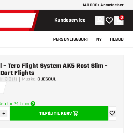
140.000+ Anmeldelser
0
Konto
Min ønskelist
Indkøb
Kundeservice
PERSONLIGGJORT
NY
TILBUD
 - Tero Flight System AK5 Rost Slim -
 Dart Flights
3.0 (1)
Mærke
:
CUESOUL
lsesstjerner
.
den for 24 timer
+
TILFØJ TIL KURV
r antal
Øg antal
tilføje til øns