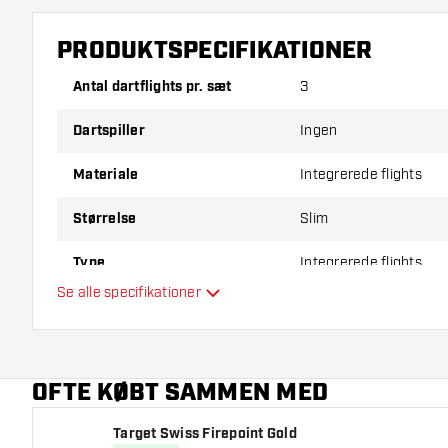
PRODUKTSPECIFIKATIONER
Antal dartflights pr. sæt
3
Dartspiller
Ingen
Materiale
Integrerede flights
Størrelse
Slim
Type
Integrerede flights
Se alle specifikationer
Fleksibilitet
Hovedfarve
OFTE KØBT SAMMEN MED
Target Swiss Firepoint Gold