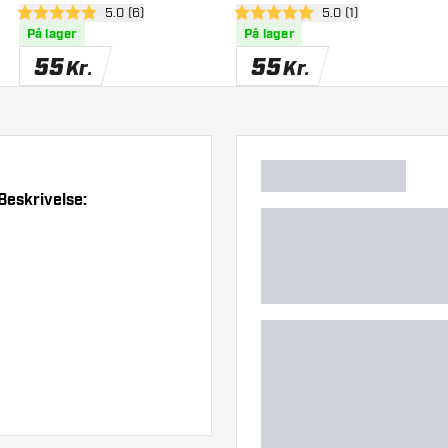
anel
åbn anmeldelsespanel
5.0 (6)
åbn anmeldelsespan
5.0 (1)
Flights
Flights
5 bedømmelsesstjerner
5 bedømmelsesstjerner
På lager
På lager
55
55
Kr.
Kr.
Beskrivelse: