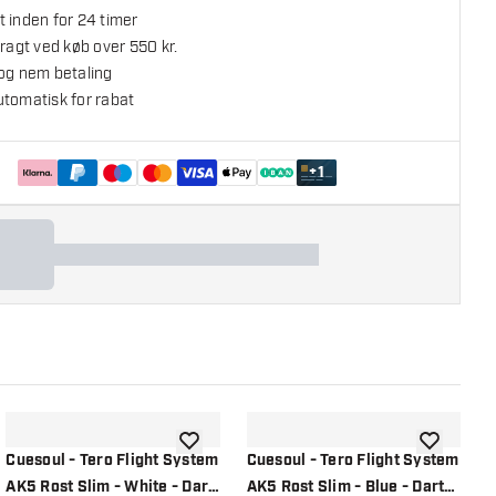
 inden for 24 timer
fragt ved køb over 550 kr.
 og nem betaling
utomatisk for rabat
+
1
l ønskeliste
tilføje til ønskeliste
tilføje til ø
Cuesoul - Tero Flight System
Cuesoul - Tero Flight System
C
AK5 Rost Slim - White - Dart
AK5 Rost Slim - Blue - Dart
A