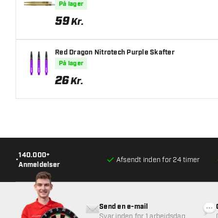
På lager
59
Kr.
Red Dragon Nitrotech Purple Skafter
På lager
26
Kr.
140.000+
•
Afsendt inden for 24 timer
Anmeldelser
Send en e-mail
Svar inden for 1 arbejdsdag