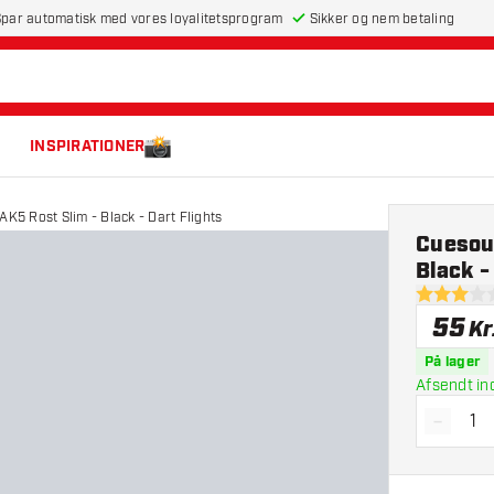
par automatisk med vores loyalitetsprogram
Sikker og nem betaling
INSPIRATIONER
AK5 Rost Slim - Black - Dart Flights
Cuesoul
Black -
3 bedømme
55
Kr
På lager
Afsendt in
-
Reducé