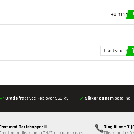
40 mm
Inbetween
Gratis
fragt ved køb over 550 kr.
Sikker og nem
betaling
Chat med Dartshopper
Ring til os +31
Kundeservice ikke tilgængelig
Chatten er tilgængelig 24/7, alle ugens dage
Tilgængelig på