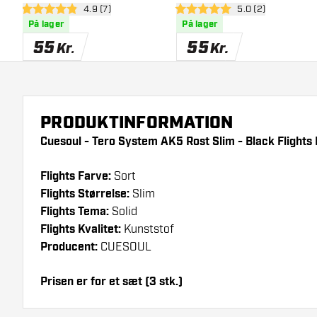
åbn anmeldelsespanel
4.9 (7)
åbn anmeldelsesp
5.0 (2)
Flights
Flights
4.9 bedømmelsesstjerner
5 bedømmelsesstjerner
På lager
På lager
55
55
Kr.
Kr.
PRODUKTINFORMATION
Cuesoul - Tero System AK5 Rost Slim - Black Flights 
Flights Farve:
Sort
Flights Størrelse:
Slim
Flights Tema:
Solid
Flights Kvalitet:
Kunststof
Producent:
CUESOUL
Prisen er for et sæt (3 stk.)