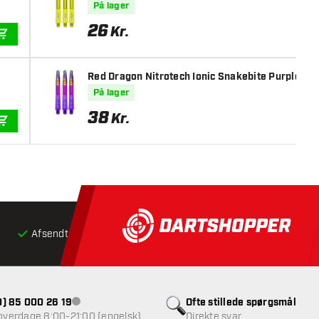
På lager
26
Kr.
TILFØJ TIL KURV
Red Dragon Nitrotech Ionic Snakebite Purple Di
På lager
38
Kr.
TILFØJ TIL KURV
Afsendt inden for 24 timer
Gratis
fragt ved køb over 5
(0) 85 000 26 19
Ofte stillede spørgsmål
Kundeservice ikke tilgængelig
 hverdage 8:00-21:00 (engelsk)
Direkte svar