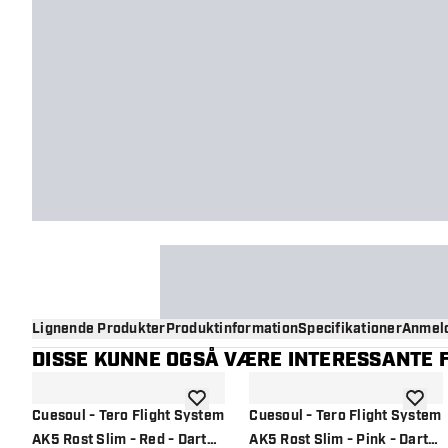
Lignende Produkter
Produktinformation
Specifikationer
Anmeld
DISSE KUNNE OGSÅ VÆRE INTERESSANTE F
tilføje til ønskeliste
tilføje 
Cuesoul - Tero Flight System
Cuesoul - Tero Flight System
AK5 Rost Slim - Red - Dart
AK5 Rost Slim - Pink - Dart