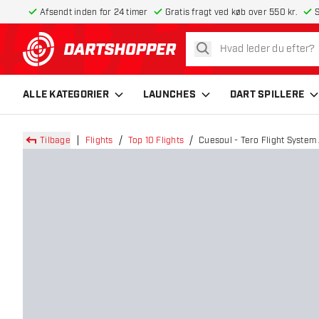
Afsendt inden for 24 timer
Gratis fragt ved køb over 550 kr.
S
søg
tilbage til forsiden
ALLE KATEGORIER
LAUNCHES
DART SPILLERE
Tilbage
Flights
Top 10 Flights
Cuesoul - Tero Flight System 