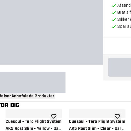
Afsendt
Gratis 
Sikker
Spar a
elser
Anbefalede Produkter
OR DIG
til ønskeliste
tilføje til ønskeliste
tilføje ti
Cuesoul - Tero Flight System
Cuesoul - Tero Flight System
AK5 Rost Slim - Yellow - Dart
AK5 Rost Slim - Clear - Dart