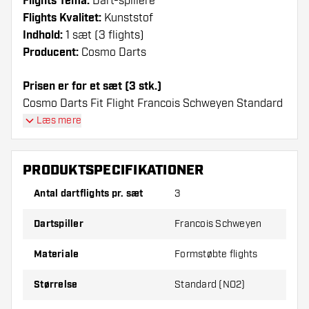
Flights Tema:
Dart-spillere
Flights Kvalitet:
Kunststof
Indhold:
1 sæt (3 flights)
Producent:
Cosmo Darts
Prisen er for et sæt (3 stk.)
Cosmo Darts Fit Flight Francois Schweyen Standard
- Dart Flights flights har en lang levetid. Disse flights
Læs mere
kan kun bruges sammen med Cosmo Fit Shafts.
PRODUKTSPECIFIKATIONER
Dartshopper-tip!
Antal dartflights pr. sæt
3
Sørg for, at du har masser af flights og shafts
på lager. Disse kan blive beskadiget eller
Dartspiller
Francois Schweyen
knækket ved brug.
Materiale
Formstøbte flights
Prøv en anden form, et andet materiale eller en
Størrelse
Standard (NO2)
anden tykkelse på flights for at finde ud af,
hvilken der passer bedst til dig!