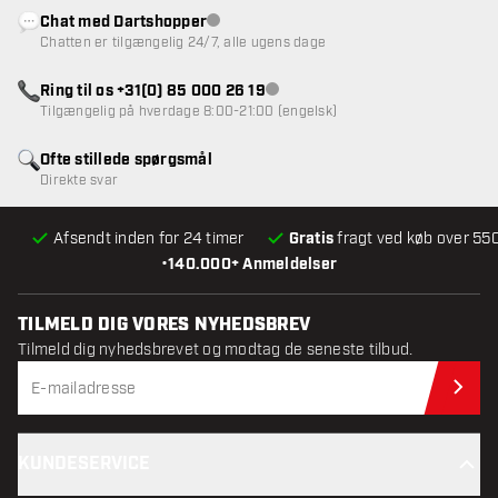
Chat med Dartshopper
Kundeservice ikke tilgængelig
Chatten er tilgængelig 24/7, alle ugens dage
Ring til os +31(0) 85 000 26 19
Kundeservice ikke tilgængelig
Tilgængelig på hverdage 8:00-21:00 (engelsk)
Ofte stillede spørgsmål
Direkte svar
Afsendt inden for 24 timer
Gratis
fragt ved køb over 550
•
140.000+ Anmeldelser
TILMELD DIG VORES NYHEDSBREV
Tilmeld dig nyhedsbrevet og modtag de seneste tilbud.
Til
KUNDESERVICE