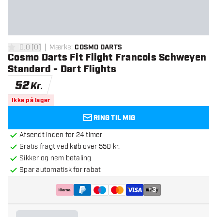
0.0
[
0
]
Mærke
:
COSMO DARTS
0 bedømmelsesstjerner
Cosmo Darts Fit Flight Francois Schweyen
Standard - Dart Flights
52
Kr.
Ikke på lager
RING TIL MIG
Afsendt inden for 24 timer
Gratis fragt ved køb over 550 kr.
Sikker og nem betaling
Spar automatisk for rabat
+
3