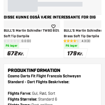
DISSE KUNNE OGSÅ VÆRE INTERESSANTE FOR DIG
tilføje til ønskeliste
BULL'S Martin Schindler TW80 80%
BULL'S Martin Schindler B
Soft Tip Dartpile
Brass Soft Tip Dartpile
åbn anmeldelsespanel
0.0 (0)
åbn anmeldelse
4.3 (3)
0 bedømmelsesstjerner
4.3 bedømmelsesstjerner
På lager
På lager
672
179
Kr.
Kr.
PRODUKTINFORMATION
Cosmo Darts Fit Flight Francois Schweyen
Standard - Dart Flights Beskrivelse:
Flights Farve:
Gul, Rød, Sort
Flights Størrelse:
Standard 6