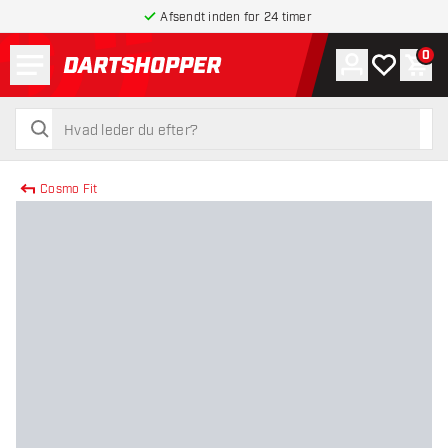
Afsendt inden for 24 timer
Menu
0
Konto
Min ønskel
Indk
tilbage til forsiden
søg
søg
Cosmo Fit