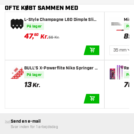
OFTE KØBT SAMMEN MED
L-Style Champagne L6D Dimple Slim
Miss
Black - Dart Flights
På lager
På l
47
,
89
60
Kr.
56 Kr.
35 mm
TILFØJ TIL KURV
BULL'S X-Powerflite Niko Springer X
Red 
XL - Dart Flights
pile
På lager
På l
13
70
Kr.
TILFØJ TIL KURV
Send en e-mail
Svar inden for 1 arbejdsdag