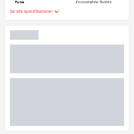
Type
Formstøbte flights
Se alle specifikationer
Fleksibilitet
Yderligere farver
Hovedfarve