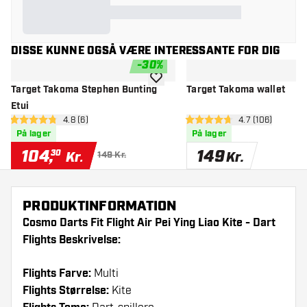
DISSE KUNNE OGSÅ VÆRE INTERESSANTE FOR DIG
-
30
%
tilføje til ønskeliste
Target Takoma Stephen Bunting
Target Takoma wallet
Etui
åbn anmeldelsespanel
4.8 (6)
åbn anmeldelse
4.7 (106)
4.8 bedømmelsesstjerner
4.7 bedømmelsesstjerner
På lager
På lager
104
,
149
30
Kr.
Kr.
149 Kr.
PRODUKTINFORMATION
Cosmo Darts Fit Flight Air Pei Ying Liao Kite - Dart
Flights Beskrivelse:
Flights Farve:
Multi
Flights Størrelse:
Kite