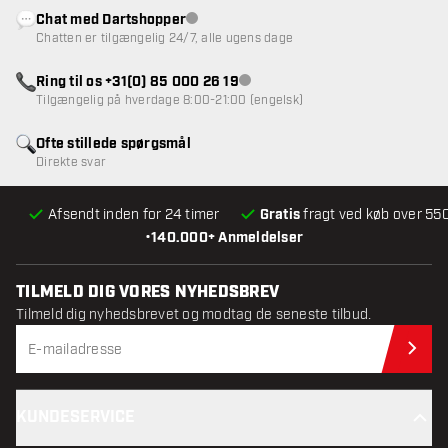
Chat med Dartshopper
Kundeservice ikke tilgængelig
Chatten er tilgængelig 24/7, alle ugens dage
Ring til os +31(0) 85 000 26 19
Kundeservice ikke tilgængelig
Tilgængelig på hverdage 8:00-21:00 (engelsk)
Ofte stillede spørgsmål
Direkte svar
Afsendt inden for 24 timer
Gratis
fragt ved køb over 550
•
140.000+ Anmeldelser
TILMELD DIG VORES NYHEDSBREV
Tilmeld dig nyhedsbrevet og modtag de seneste tilbud.
Til
KUNDESERVICE