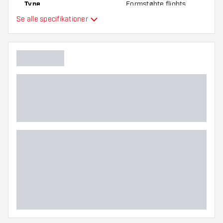
Type
Formstøbte flights
Se alle specifikationer
Fleksibilitet
Yderligere farver
Hovedfarve