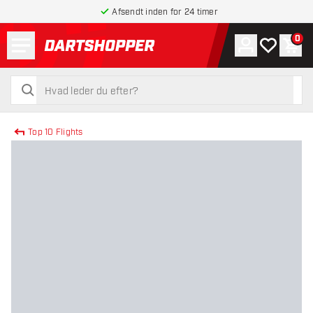
Afsendt inden for 24 timer
Menu
0
Konto
Min ønskel
Indk
tilbage til forsiden
søg
søg
Top 10 Flights