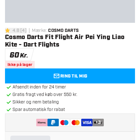
4.8
[
4
]
Mærke
:
COSMO DARTS
4.8 bedømmelsesstjerner
Cosmo Darts Fit Flight Air Pei Ying Liao
Kite - Dart Flights
60
Kr.
Ikke på lager
RING TIL MIG
Afsendt inden for 24 timer
Gratis fragt ved køb over 550 kr.
Sikker og nem betaling
Spar automatisk for rabat
+
3