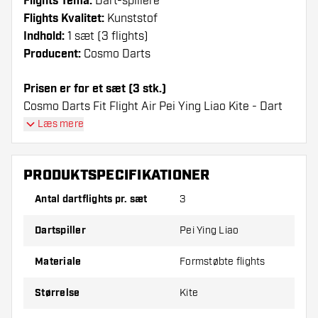
Flights Tema:
Dart-spillere
Flights Kvalitet:
Kunststof
Indhold:
1 sæt (3 flights)
Producent:
Cosmo Darts
Prisen er for et sæt (3 stk.)
Cosmo Darts Fit Flight Air Pei Ying Liao Kite - Dart
Flights flights har en lang levetid. Disse flights kan
Læs mere
kun bruges sammen med Cosmo Fit Shafts.
PRODUKTSPECIFIKATIONER
Dartshopper-tip!
Antal dartflights pr. sæt
3
Sørg for, at du har masser af flights og shafts
på lager. Disse kan blive beskadiget eller
Dartspiller
Pei Ying Liao
knækket ved brug.
Materiale
Formstøbte flights
Prøv en anden form, et andet materiale eller en
Størrelse
Kite
anden tykkelse på flights for at finde ud af,
hvilken der passer bedst til dig!