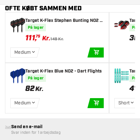
OFTE KØBT SAMMEN MED
Target K-Flex Stephen Bunting NO2 -
Targe
Dart Flights
Ultra
På lager
På l
111
,
30
75
Kr.
149 Kr.
Medium
TILFØJ TIL KURV
Target K-Flex Blue NO2 - Dart Flights
Targe
På lager
På l
82
41
Kr.
Medium
Short
TILFØJ TIL KURV
Send en e-mail
Svar inden for 1 arbejdsdag