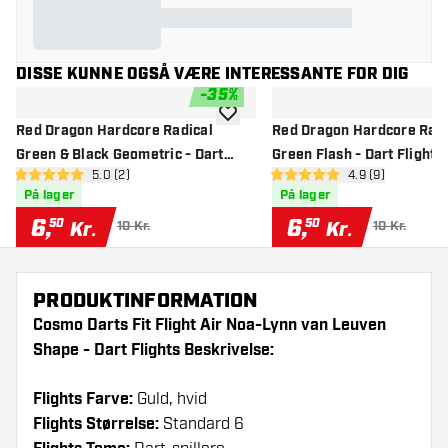
DISSE KUNNE OGSÅ VÆRE INTERESSANTE FOR DIG
-
35
%
tilføje til ønskeliste
Red Dragon Hardcore Radical
Red Dragon Hardcore Radi
Green & Black Geometric - Dart
Green Flash - Dart Flights
åbn anmeldelsespanel
5.0 (2)
åbn anmeldelse
4.9 (9)
Flights
5 bedømmelsesstjerner
4.9 bedømmelsesstjerner
På lager
På lager
6
,
6
,
50
50
Kr.
Kr.
10 Kr.
10 Kr.
PRODUKTINFORMATION
Cosmo Darts Fit Flight Air Noa-Lynn van Leuven
Shape - Dart Flights Beskrivelse:
Flights Farve:
Guld, hvid
Flights Størrelse:
Standard 6