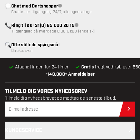
Chat med Dartshopper
Kundeservice ikke tilgængelig
Chatten er tilgængelig 24/7, alle ugens dage
Ring til os +31(0) 85 000 26 19
Kundeservice ikke tilgængelig
Tilgængelig på hverdage 8:00-21:00 (engelsk)
Ofte stillede spørgsmål
Direkte svar
Afsendt inden for 24 timer
Gratis
fragt ved køb over 550
•
140.000+ Anmeldelser
TILMELD DIG VORES NYHEDSBREV
Tilmeld dig nyhedsbrevet og modtag de seneste tilbud.
Til
KUNDESERVICE