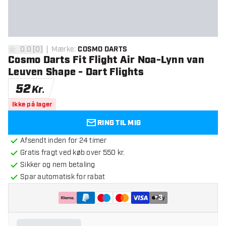
0.0
[
0
]
Mærke
:
COSMO DARTS
0 bedømmelsesstjerner
Cosmo Darts Fit Flight Air Noa-Lynn van
Leuven Shape - Dart Flights
52
Kr.
Ikke på lager
RING TIL MIG
Afsendt inden for 24 timer
Gratis fragt ved køb over 550 kr.
Sikker og nem betaling
Spar automatisk for rabat
+
3