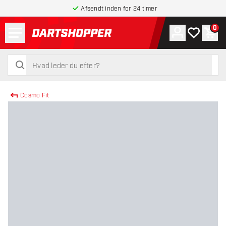
Afsendt inden for 24 timer
Menu
0
Konto
Min ønskel
Indk
tilbage til forsiden
søg
søg
Cosmo Fit