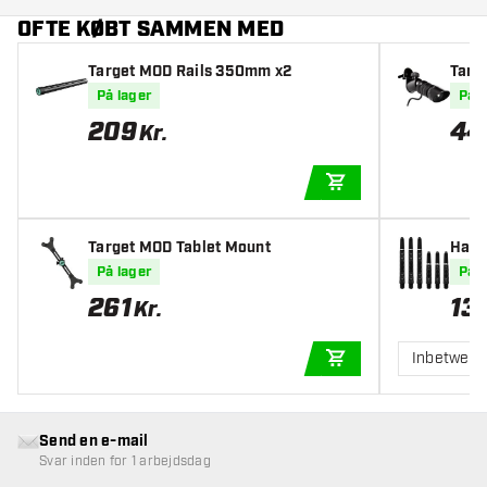
OFTE KØBT SAMMEN MED
Target MOD Rails 350mm x2
Targ
På lager
På l
209
44
Kr.
TILFØJ TIL KURV
Target MOD Tablet Mount
Harr
r
På lager
På l
261
13
Kr.
Inbetwee
TILFØJ TIL KURV
Send en e-mail
Svar inden for 1 arbejdsdag