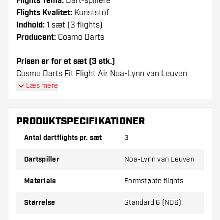
Flights Tema:
Dart-spillere
Flights Kvalitet:
Kunststof
Indhold:
1 sæt (3 flights)
Producent:
Cosmo Darts
Prisen er for et sæt (3 stk.)
Cosmo Darts Fit Flight Air Noa-Lynn van Leuven
Shape - Dart Flights flights har en lang levetid. Disse
Læs mere
flights kan kun bruges sammen med Cosmo Fit
Shafts.
PRODUKTSPECIFIKATIONER
Dartshopper-tip!
Antal dartflights pr. sæt
3
Sørg for, at du har masser af flights og shafts
Dartspiller
Noa-Lynn van Leuven
på lager. Disse kan blive beskadiget eller
knækket ved brug.
Materiale
Formstøbte flights
Størrelse
Standard 6 (NO6)
Prøv en anden form, et andet materiale eller en
anden tykkelse på flights for at finde ud af,