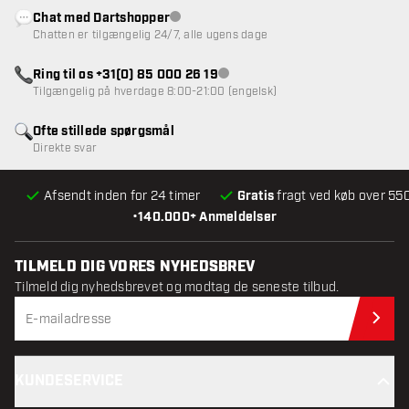
Chat med Dartshopper
Kundeservice ikke tilgængelig
Chatten er tilgængelig 24/7, alle ugens dage
Ring til os +31(0) 85 000 26 19
Kundeservice ikke tilgængelig
Tilgængelig på hverdage 8:00-21:00 (engelsk)
Ofte stillede spørgsmål
Direkte svar
Afsendt inden for 24 timer
Gratis
fragt ved køb over 550
•
140.000+ Anmeldelser
TILMELD DIG VORES NYHEDSBREV
Tilmeld dig nyhedsbrevet og modtag de seneste tilbud.
Til
KUNDESERVICE