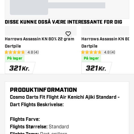
DISSE KUNNE OGSÅ VÆRE INTERESSANTE FOR DIG
tilføje til ønskeliste
Harrows Assassin KN 80% 22 gram
Harrows Assassin KN 80%
Dartpile
Dartpile
åbn anmeldelsespanel
4.8 (4)
åbn anmeldelse
4.8 (4)
4.8 bedømmelsesstjerner
4.8 bedømmelsesstjerner
På lager
På lager
321
321
Kr.
Kr.
PRODUKTINFORMATION
Cosmo Darts Fit Flight Air Kenichi Ajiki Standard -
Dart Flights Beskrivelse:
Flights Farve:
Flights Størrelse:
Standard