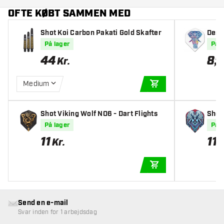
OFTE KØBT SAMMEN MED
Shot Koi Carbon Pakati Gold Skafter
Desi
Dart 
På lager
På l
44
8
,
95
Kr.
Medium
TILFØJ TIL KURV
Shot Viking Wolf NO6 - Dart Flights
Shot 
ghts
På lager
På l
11
11
Kr.
K
TILFØJ TIL KURV
Send en e-mail
Svar inden for 1 arbejdsdag