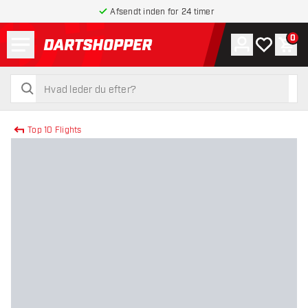
Afsendt inden for 24 timer
Menu
0
Konto
Min ønskel
Indk
tilbage til forsiden
søg
søg
Top 10 Flights