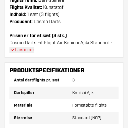
Flights Tema:
Dart-spillere
Flights Kvalitet:
Kunststof
Indhold:
1 sæt (3 flights)
Producent:
Cosmo Darts
Prisen er for et sæt (3 stk.)
Cosmo Darts Fit Flight Air Kenichi Ajiki Standard -
Dart Flights flights har en lang levetid. Disse flights
Læs mere
kan kun bruges sammen med Cosmo Fit Shafts.
PRODUKTSPECIFIKATIONER
Dartshopper-tip!
Antal dartflights pr. sæt
3
Sørg for, at du har masser af flights og shafts
på lager. Disse kan blive beskadiget eller
Dartspiller
Kenichi Ajiki
knækket ved brug.
Materiale
Formstøbte flights
Prøv en anden form, et andet materiale eller en
Størrelse
Standard (NO2)
anden tykkelse på flights for at finde ud af,
hvilken der passer bedst til dig!