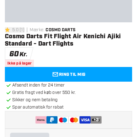
5.0
[
1
]
Mærke
:
COSMO DARTS
5 bedømmelsesstjerner
Cosmo Darts Fit Flight Air Kenichi Ajiki
Standard - Dart Flights
60
Kr.
Ikke på lager
RING TIL MIG
Afsendt inden for 24 timer
Gratis fragt ved køb over 550 kr.
Sikker og nem betaling
Spar automatisk for rabat
+
3