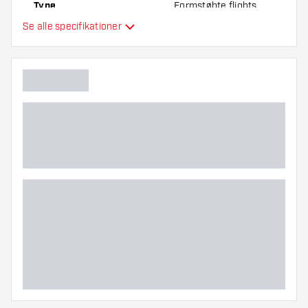
Type
Formstøbte flights
Se alle specifikationer
Fleksibilitet
Yderligere farver
Hovedfarve