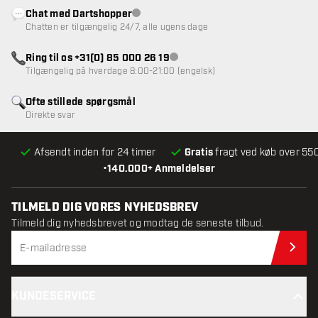
Chat med Dartshopper
Kundeservice ikke tilgængelig
Chatten er tilgængelig 24/7, alle ugens dage
Ring til os +31(0) 85 000 26 19
Kundeservice ikke tilgængelig
Tilgængelig på hverdage 8:00-21:00 (engelsk)
Ofte stillede spørgsmål
Direkte svar
Afsendt inden for 24 timer
Gratis
fragt ved køb over 550
•
140.000+ Anmeldelser
TILMELD DIG VORES NYHEDSBREV
Tilmeld dig nyhedsbrevet og modtag de seneste tilbud.
Til
KUNDESERVICE