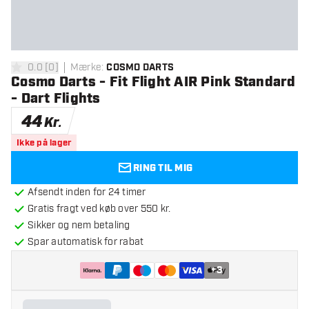
0.0
[
0
]
Mærke
:
COSMO DARTS
0 bedømmelsesstjerner
Cosmo Darts - Fit Flight AIR Pink Standard
- Dart Flights
44
Kr.
Ikke på lager
RING TIL MIG
Afsendt inden for 24 timer
Gratis fragt ved køb over 550 kr.
Sikker og nem betaling
Spar automatisk for rabat
+
3