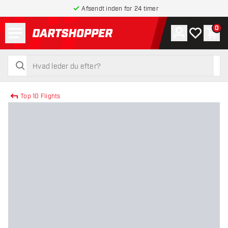
Afsendt inden for 24 timer
Menu
0
Konto
Min ønskel
Indk
tilbage til forsiden
søg
søg
Top 10 Flights