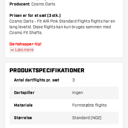
Producent:
Cosmo Darts
Prisen er for et sæt (3 stk.)
Cosmo Darts - Fit AIR Pink Standard Flights flights har en
lang levetid. Disse flights kan kun bruges sammen med
Cosmo Fit Shafts.
Dartshopper-tip!
Læs mere
Sørg for, at du har masser af flights og shafts
på lager. Disse kan blive beskadiget eller
PRODUKTSPECIFIKATIONER
knækket ved brug.
Antal dartflights pr. sæt
3
Prøv en anden form, et andet materiale eller en
Dartspiller
Ingen
anden tykkelse på flights for at finde ud af,
hvilken der passer bedst til dig!
Materiale
Formstøbte flights
Størrelse
Standard (NO2)