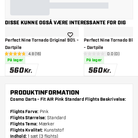
DISSE KUNNE OGSÅ VÆRE INTERESSANTE FOR DIG
tilføje til ønskeliste
Perfect Nine Tornado Original 90% -
Perfect Nine Tornado Bla
Dartpile
- Dartpile
åbn anmeldelsespanel
4.8 (16)
åbn anmeldelse
0.0 (0)
4.8 bedømmelsesstjerner
0 bedømmelsesstjerner
På lager
På lager
560
560
Kr.
Kr.
PRODUKTINFORMATION
Cosmo Darts - Fit AIR Pink Standard Flights Beskrivelse:
Flights Farve:
Pink
Flights Størrelse:
Standard
Flights Tema:
Mærker
Flights Kvalitet:
Kunststof
Indhold:
1 sæt (3 flights)