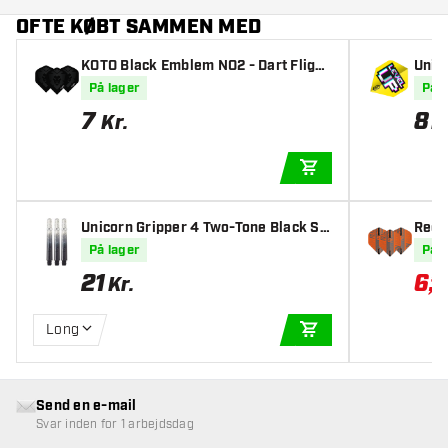
OFTE KØBT SAMMEN MED
KOTO Black Emblem NO2 - Dart Flight
Unic
s
t Fli
På lager
På l
7
8
Kr.
K
TILFØJ TIL KURV
Unicorn Gripper 4 Two-Tone Black Sk
Red 
after
ack P
På lager
På l
21
6
,
50
Kr.
Long
TILFØJ TIL KURV
Send en e-mail
Svar inden for 1 arbejdsdag