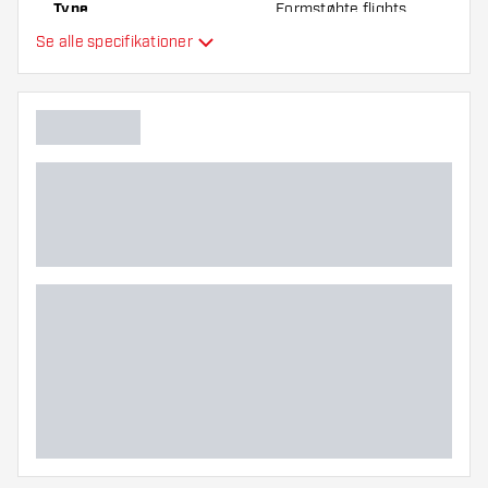
Type
Formstøbte flights
Se alle specifikationer
Fleksibilitet
Hovedfarve