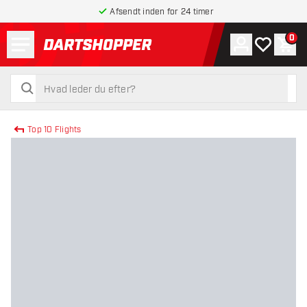
Afsendt inden for 24 timer
Menu
0
Konto
Min ønskel
Indk
tilbage til forsiden
søg
søg
Top 10 Flights