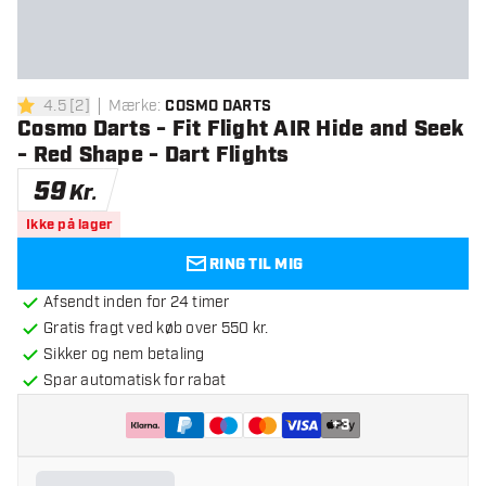
4.5
[
2
]
Mærke
:
COSMO DARTS
4.5 bedømmelsesstjerner
Cosmo Darts - Fit Flight AIR Hide and Seek
- Red Shape - Dart Flights
59
Kr.
Ikke på lager
RING TIL MIG
Afsendt inden for 24 timer
Gratis fragt ved køb over 550 kr.
Sikker og nem betaling
Spar automatisk for rabat
+
3