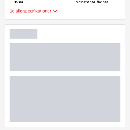
Type
Formstøbte flights
Se alle specifikationer
Fleksibilitet
Hovedfarve