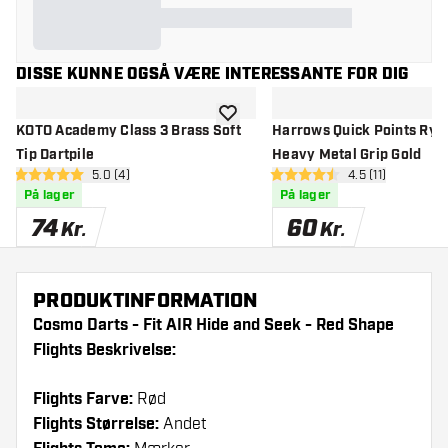
DISSE KUNNE OGSÅ VÆRE INTERESSANTE FOR DIG
tilføje til ønskeliste
KOTO Academy Class 3 Brass Soft
Harrows Quick Points Rya
Tip Dartpile
Heavy Metal Grip Gold
åbn anmeldelsespanel
5.0 (4)
åbn anmeldelse
4.5 (11)
5 bedømmelsesstjerner
4.5 bedømmelsesstjerner
På lager
På lager
74
60
Kr.
Kr.
PRODUKTINFORMATION
Cosmo Darts - Fit AIR Hide and Seek - Red Shape
Flights Beskrivelse:
Flights Farve:
Rød
Flights Størrelse:
Andet