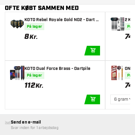
OFTE KØBT SAMMEN MED
KOTO Rebel Royale Gold NO2 - Dart Fl
2 KOT
ights
0 sty
På lager
På l
8
74
Kr.
TILFØJ TIL KURV
KOTO Dual Force Brass - Dartpile
ONE8
rtpil
På lager
På l
112
74
Kr.
6 gram
TILFØJ TIL KURV
Send en e-mail
Svar inden for 1 arbejdsdag