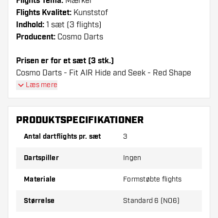
Flights Tema:
Mærker
Flights Kvalitet:
Kunststof
Indhold:
1 sæt (3 flights)
Producent:
Cosmo Darts
Prisen er for et sæt (3 stk.)
Cosmo Darts - Fit AIR Hide and Seek - Red Shape
Flights flights har en lang levetid. Disse flights kan
Læs mere
kun bruges sammen med Cosmo Fit Shafts.
PRODUKTSPECIFIKATIONER
Dartshopper-tip!
Antal dartflights pr. sæt
3
Sørg for, at du har masser af flights og shafts
på lager. Disse kan blive beskadiget eller
Dartspiller
Ingen
knækket ved brug.
Materiale
Formstøbte flights
Prøv en anden form, et andet materiale eller en
Størrelse
Standard 6 (NO6)
anden tykkelse på flights for at finde ud af,
hvilken der passer bedst til dig!