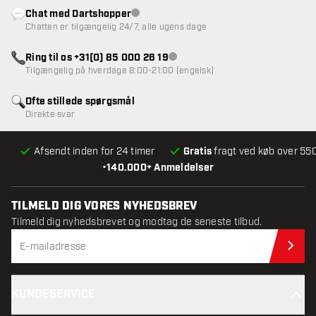
Chat med Dartshopper
Kundeservice ikke tilgængelig
Chatten er tilgængelig 24/7, alle ugens dage
Ring til os +31(0) 85 000 26 19
Kundeservice ikke tilgængelig
Tilgængelig på hverdage 8:00-21:00 (engelsk)
Ofte stillede spørgsmål
Direkte svar
Afsendt inden for 24 timer
Gratis
fragt ved køb over 550
•
140.000+ Anmeldelser
TILMELD DIG VORES NYHEDSBREV
Tilmeld dig nyhedsbrevet og modtag de seneste tilbud.
Til
KUNDESERVICE