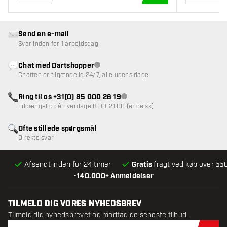
TILFØJ TIL KURV
Send en e-mail
Svar inden for 1 arbejdsdag
Chat med Dartshopper
Kundeservice ikke tilgængelig
Chatten er tilgængelig 24/7, alle ugens dage
Ring til os +31(0) 85 000 26 19
Kundeservice ikke tilgængelig
Tilgængelig på hverdage 8:00-21:00 (engelsk)
Ofte stillede spørgsmål
Direkte svar
Afsendt inden for 24 timer
Gratis
fragt ved køb over 550
•
140.000+ Anmeldelser
TILMELD DIG VORES NYHEDSBREV
Tilmeld dig nyhedsbrevet og modtag de seneste tilbud.