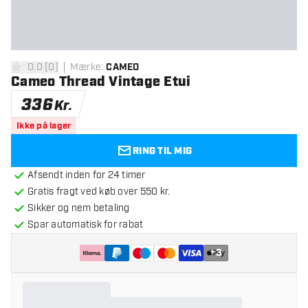
0.0
[
0
]
Mærke
:
CAMEO
0 bedømmelsesstjerner
Cameo Thread Vintage Etui
336
Kr.
Ikke på lager
RING TIL MIG
Afsendt inden for 24 timer
Gratis fragt ved køb over 550 kr.
Sikker og nem betaling
Spar automatisk for rabat
+
3