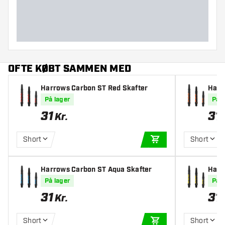
OFTE KØBT SAMMEN MED
Harrows Carbon ST Red Skafter
Harr
På lager
På l
31
31
Kr.
Short
Short
TILFØJ TIL KURV
Harrows Carbon ST Aqua Skafter
Harr
På lager
På l
31
31
Kr.
Short
Short