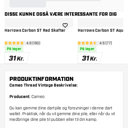
DISSE KUNNE OGSÅ VÆRE INTERESSANTE FOR DIG
tilføje til ønskeliste
Harrows Carbon ST Red Skafter
Harrows Carbon ST Aqua 
åbn anmeldelsespanel
4.8 (180)
åbn anmeldelse
4.6 (77)
4.8 bedømmelsesstjerner
4.6 bedømmelsesstjerner
På lager
På lager
31
31
Kr.
Kr.
PRODUKTINFORMATION
Cameo Thread Vintage Beskrivelse:
Producent:
Cameo
Du kan gemme dine dartpile og forsyninger i denne dart
wallet. Praktisk, når du vil gemme dine pile, eller når du vil
medbringe dine pile til pubben eller til din kamp.