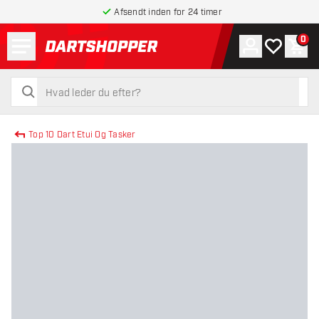
Afsendt inden for 24 timer
Menu
0
Konto
Min ønskel
Indk
tilbage til forsiden
søg
søg
Top 10 Dart Etui Og Tasker